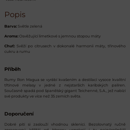
Popis
Barva:
Světle zelená
Aroma:
Osvěžující limetkové s jemnou stopou máty
Chuť:
Svěží po citrusech v dokonalé harmonii máty, třinového
cukru a rumu
Příběh
Rumy Ron Magua se vyrábí kvašením a destilací vysoce kvalitní
třtinové melasy v jedné z nejstarších karibských palíren.
Současně spadá pod španělský gigant Teichenné, S.A., jež nabízí
své produkty ve více než 35 zemích světa.
Doporučení
Dobré pití si zaslouží vhodnou sklenici. Bezolovnatý ručně
zpracovaný křišťál od Moseru uspokojí i ty nejnáročnější