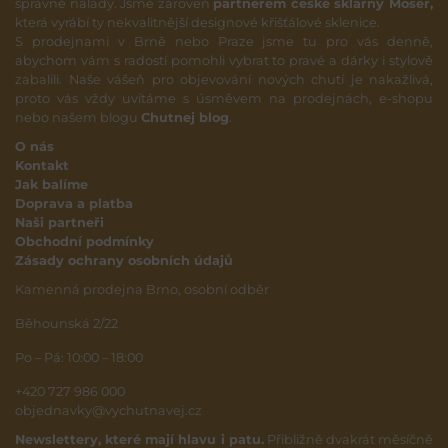
správné nálady. Jsme zároveň
partnerem české sklárny Moser,
která vyrábí ty nekvalitnější designové křišťálové sklenice.
S prodejnami v Brně nebo Praze jsme tu pro vás denně,
abychom vám s radostí pomohli vybrat to pravé a dárky i stylově
zabalili. Naše vášeň pro objevování nových chutí je nakažlivá,
proto vás vždy uvítáme s úsměvem na prodejnách, e-shopu
nebo našem blogu
Chutnej blog
.
O nás
Kontakt
Jak balíme
Doprava a platba
Naši partneři
Obchodní podmínky
Zásady ochrany osobních údajů
Kamenná prodejna Brno, osobní odběr
Běhounská 2/22
Po – Pá: 10:00 – 18:00
+420 727 986 000
objednavky@vychutnavej.cz
Newslettery, které mají hlavu i patu.
Přibližně dvakrát měsíčně