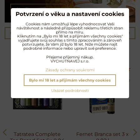
ČÍST & POSLECHNOUT
Potvrzení o věku a nastavení cookies
Cookies nám umožňují lépe vyhodnocovat Vaši
návštěvnost a následně přizpůsobit reklamu třetích stran
přímo na míru.
Předchozí produkt
Následující produkt
Kliknutím na „Bylo mi 18 let a přijimám všechny cookies"
vyjadřujete svůj souhlas s tímto zpracováním a zároveň
potvrzujete, že Vám již bylo 18 let. Níže můžete najít
Další oblíbené produkty
podrobné informace nebo upravit své preference.
Přejeme příjemný nákup.
VYCHUTNAVEJ s.r.o.
Zásady ochrany soukromí
Bylo mi 18 let a přijimám všechny cookies
Ukázat podrobnosti
Tatratea Complete
Fernet Branca set 3 x