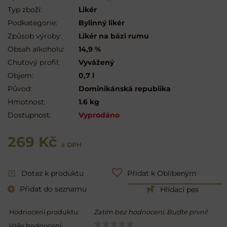
Typ zboží:
Likér
Podkategorie:
Bylinný likér
Způsob výroby:
Likér na bázi rumu
Obsah alkoholu:
14,9 %
Chuťový profil:
Vyvážený
Objem:
0,7 l
Původ:
Dominikánská republika
Hmotnost:
1.6 kg
Dostupnost:
Vyprodáno
269 Kč
s DPH
Dotaz k produktu
Přidat k Oblíbeným
Přidat do seznamu
Hlídací pes
Hodnocení produktu:
Zatím bez hodnocení. Buďte první!
Vaše hodnocení: