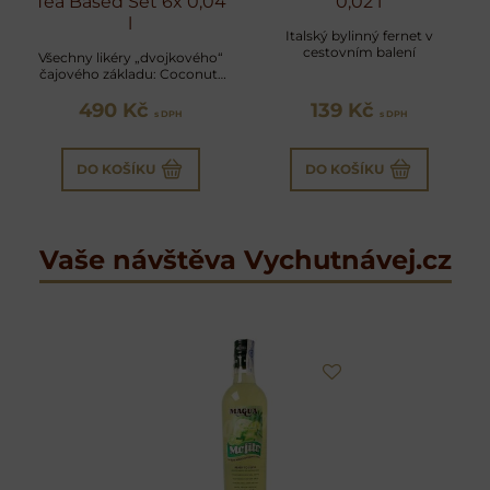
Tea Based Set 6x 0,04
0,02 l
l
Italský bylinný fernet v
cestovním balení
Všechny likéry „dvojkového“
čajového základu: Coconut,
Citrus, Peach, Original, Forest
490 Kč
Fruit a Outlaw
139 Kč
s DPH
s DPH
DO KOŠÍKU
DO KOŠÍKU
Vaše návštěva Vychutnávej.cz