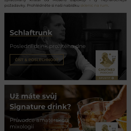
požadavky. Prohlédněte si naši nabídku
sklenic na rum
.
Schlaftrunk
Poslední drink prožitého dne
ČÍST & POSLECHNOUT
Už máte svůj
Signature drink?
Průvodce amatérskou
mixologií