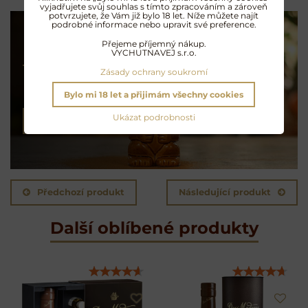
vyjadřujete svůj souhlas s tímto zpracováním a zároveň
potvrzujete, že Vám již bylo 18 let. Níže můžete najít
podrobné informace nebo upravit své preference.
Přejeme příjemný nákup.
VYCHUTNAVEJ s.r.o.
Koktejly na rumu
Zásady ochrany soukromí
Exotické opojení
Bylo mi 18 let a přijimám všechny cookies
Ukázat podrobnosti
NAMÍCHAT KOKTEJL
Předchozí produkt
Následující produkt
Další oblíbené produkty