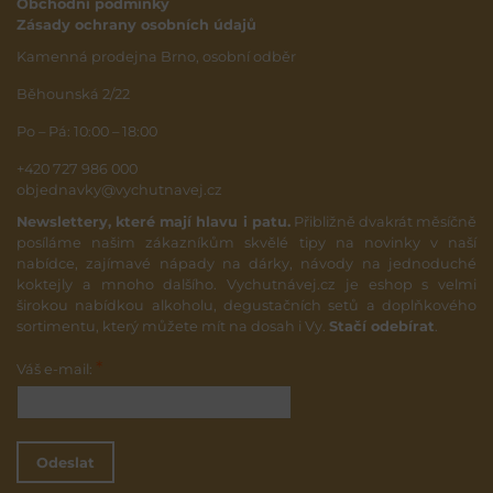
Obchodní podmínky
Zásady ochrany osobních údajů
Kamenná prodejna Brno, osobní odběr
Běhounská 2/22
Po – Pá: 10:00 – 18:00
+420 727 986 000
objednavky@vychutnavej.cz
Newslettery, které mají hlavu i patu.
Přibližně dvakrát měsíčně
posíláme našim zákazníkům skvělé tipy na novinky v naší
nabídce, zajímavé nápady na dárky, návody na jednoduché
koktejly a mnoho dalšího. Vychutnávej.cz je eshop s velmi
širokou nabídkou alkoholu, degustačních setů a doplňkového
sortimentu, který můžete mít na dosah i Vy.
Stačí odebírat
.
*
Váš e-mail:
Odeslat