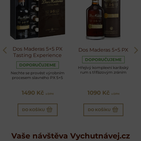
Dos Maderas 5+5 PX
Dos Maderas 5+5 PX
Tasting Experience
DOPORUČUJEME
DOPORUČUJEME
Hřejivý komplexní karibský
rum s třífázovým zráním
Nechte se provést výrobním
procesem slavného PX 5+5
1490 Kč
1090 Kč
s DPH
s DPH
DO KOŠÍKU
DO KOŠÍKU
Vaše návštěva Vychutnávej.cz