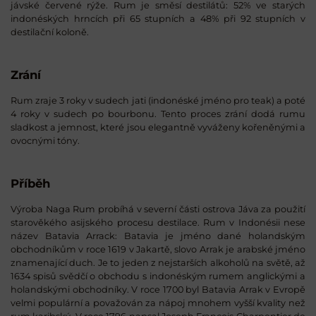
jávské červené rýže. Rum je směsí destilátů: 52% ve starých
indonéských hrncích při 65 stupních a 48% při 92 stupních v
destilační koloně.
Zrání
Rum zraje 3 roky v sudech jati (indonéské jméno pro teak) a poté
4 roky v sudech po bourbonu. Tento proces zrání dodá rumu
sladkost a jemnost, které jsou elegantně vyváženy kořeněnými a
ovocnými tóny.
Příběh
Výroba Naga Rum probíhá v severní části ostrova Jáva za použití
starověkého asijského procesu destilace. Rum v Indonésii nese
název Batavia Arrack: Batavia je jméno dané holandským
obchodníkům v roce 1619 v Jakartě, slovo Arrak je arabské jméno
znamenající duch. Je to jeden z nejstarších alkoholů na světě, až
1634 spisů svědčí o obchodu s indonéským rumem anglickými a
holandskými obchodníky. V roce 1700 byl Batavia Arrak v Evropě
velmi populární a považován za nápoj mnohem vyšší kvality než