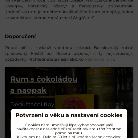
rum karibský. V roce 1796 napsal Joseph Francois Charpentier de
Cossigny, botanický inženýr a francouzský průzkumník:
„Indonéský rum je mnohem kvalitnější než rum jamajský, jedná
se skutečnost, kterou musí uznat i Angličané“.
Doporučení
Dobré pití si zaslouží vhodnou sklenici. Bezolovnatý ručně
zpracovaný křišťál od Moseru uspokojí i ty nejnáročnější
požadavky. Prohlédněte si naši nabídku
sklenic na rum
.
Rum s čokoládou
a naopak
Degustační tipy
od Radka z RumMe
Potvrzení o věku a nastavení cookies
Cookies nám umožňují lépe vyhodnocovat Vaši
PŘEČÍST ČLÁNEK
návštěvnost a následně přizpůsobit reklamu třetích stran
přímo na míru.
Kliknutím na „Bylo mi 18 let a přijimám všechny cookies"