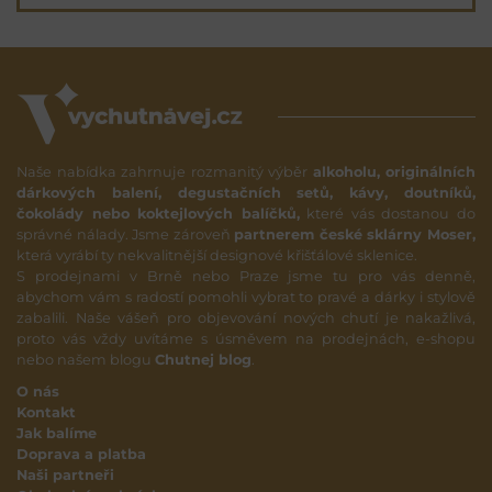
Naše nabídka zahrnuje rozmanitý výběr
alkoholu, originálních
dárkových balení, degustačních setů, kávy, doutníků,
čokolády nebo koktejlových balíčků,
které vás dostanou do
správné nálady. Jsme zároveň
partnerem české sklárny Moser,
která vyrábí ty nekvalitnější designové křišťálové sklenice.
S prodejnami v Brně nebo Praze jsme tu pro vás denně,
abychom vám s radostí pomohli vybrat to pravé a dárky i stylově
zabalili. Naše vášeň pro objevování nových chutí je nakažlivá,
proto vás vždy uvítáme s úsměvem na prodejnách, e-shopu
nebo našem blogu
Chutnej blog
.
O nás
Kontakt
Jak balíme
Doprava a platba
Naši partneři