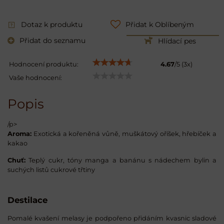
Dotaz k produktu
Přidat k Oblíbeným
Přidat do seznamu
Hlídací pes
Hodnocení produktu:
4.67
/
5
(
3
x)
Vaše hodnocení:
Popis
/p>
Aroma:
Exotická a kořeněná vůně, muškátový oříšek, hřebíček a
kakao
Chuť:
Teplý cukr, tóny manga a banánu s nádechem bylin a
suchých listů cukrové třtiny
Destilace
Pomalé kvašení melasy je podpořeno přidáním kvasnic sladové