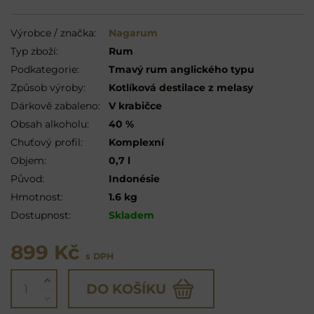
Výrobce / značka:
Nagarum
Typ zboží:
Rum
Podkategorie:
Tmavý rum anglického typu
Způsob výroby:
Kotlíková destilace z melasy
Dárkově zabaleno:
V krabičce
Obsah alkoholu:
40 %
Chuťový profil:
Komplexní
Objem:
0,7 l
Původ:
Indonésie
Hmotnost:
1.6 kg
Dostupnost:
Skladem
899 Kč
s DPH
DO KOŠÍKU