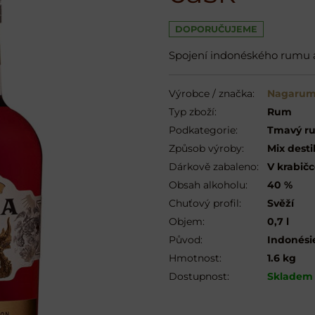
DOPORUČUJEME
Spojení indonéského rumu 
Výrobce / značka:
Nagaru
Typ zboží:
Rum
Podkategorie:
Tmavý ru
Způsob výroby:
Mix desti
Dárkově zabaleno:
V krabič
Obsah alkoholu:
40 %
Chuťový profil:
Svěží
Objem:
0,7 l
Původ:
Indonési
Hmotnost:
1.6 kg
Dostupnost:
Skladem