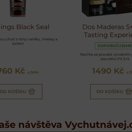
ings Black Seal
Dos Maderas 5
Tasting Experi
u chutí s tóny vanilky, melasy a
koření
DOPORUČUJEME
Nechte se provést výrobním
slavného PX 5+5
760 Kč
1490 Kč
s DPH
s 
DO KOŠÍKU
DO KOŠÍKU
aše návštěva Vychutnávej.