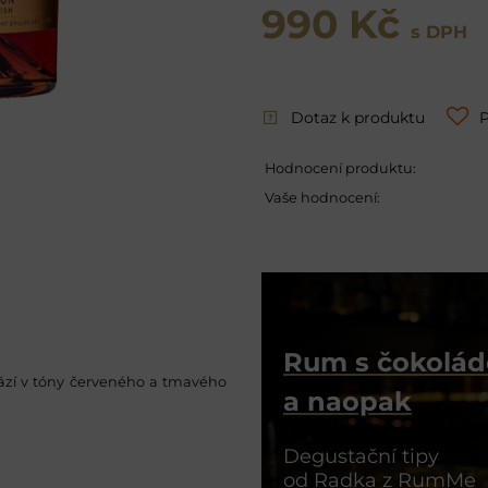
990 Kč
s DPH
Dotaz k produktu
P
Hodnocení produktu:
Vaše hodnocení:
Rum s čokolá
hází v tóny červeného a tmavého
a naopak
Degustační tipy
od Radka z RumMe