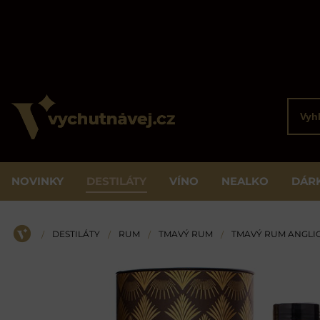
Vyhled
NOVINKY
DESTILÁTY
VÍNO
NEALKO
DÁR
DESTILÁTY
RUM
TMAVÝ RUM
TMAVÝ RUM ANGLI
/
/
/
/
ÚVOD