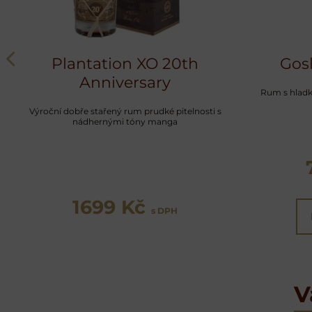
Plantation XO 20th
Gosl
Anniversary
Rum s hladko
Výroční dobře stařený rum prudké pitelnosti s
nádhernými tóny manga
1699 Kč
s DPH
V