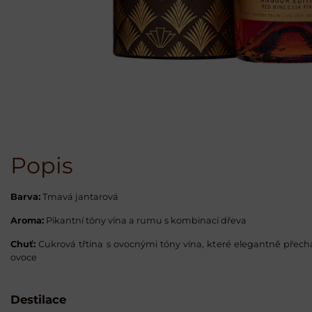
Popis
Barva:
Tmavá jantarová
Aroma:
Pikantní tóny vína a rumu s kombinací dřeva
Chuť:
Cukrová třtina s ovocnými tóny vína, které elegantně přec
ovoce
Destilace