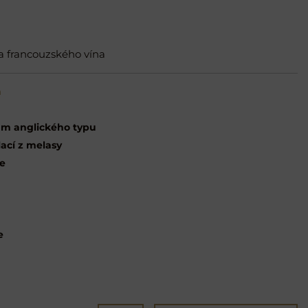
a francouzského vína
m
m anglického typu
lací z melasy
ce
e