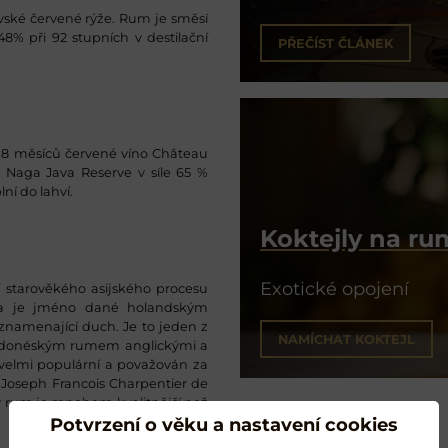
vské červené rýže. Rum je směsí
48% při 92 stupních v destilační
PŘEČÍST ČLÁNEK
8 měsíců červené víno Château
 Naga Java Reserve v síle 65 %
lní do lahví.
Koktejly na r
Exotické opojení
í starověkého asijského procesu
via je jméno dané holandským
znamenající duch. Je to jeden z
NAMÍCHAT KOKTEJL
s indonéským rumem anglickými a
 velmi populární a považován za
 Joseph Francois Charpentier de
ý rum je mnohem kvalitnější než
Potvrzení o věku a nastavení cookies