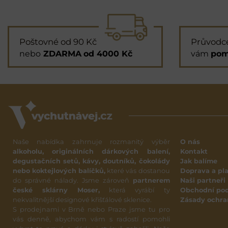
Poštovné od 90 Kč
Průvodc
nebo
ZDARMA
od 4000 Kč
vám
pom
Naše nabídka zahrnuje rozmanitý výběr
O nás
alkoholu, originálních dárkových balení,
Kontakt
degustačních setů, kávy, doutníků, čokolády
Jak balíme
nebo koktejlových balíčků,
které vás dostanou
Doprava a pl
do správné nálady. Jsme zároveň
partnerem
Naši partneři
české sklárny Moser,
která vyrábí ty
Obchodní po
nekvalitnější designové křišťálové sklenice.
Zásady ochra
S prodejnami v Brně nebo Praze jsme tu pro
vás denně, abychom vám s radostí pomohli