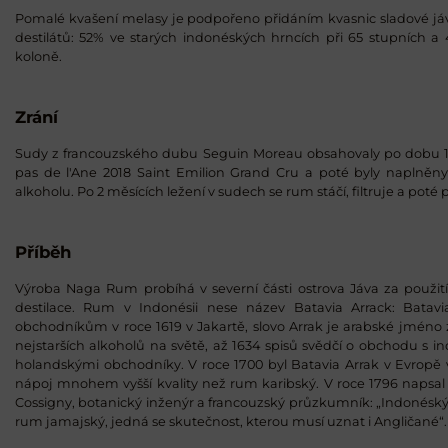
Pomalé kvašení melasy je podpořeno přidáním kvasnic sladové já
destilátů: 52% ve starých indonéských hrncích při 65 stupních a 
koloně.
Zrání
Sudy z francouzského dubu Seguin Moreau obsahovaly po dobu 1
pas de l'Ane 2018 Saint Emilion Grand Cru a poté byly naplněny
alkoholu. Po 2 měsících ležení v sudech se rum stáčí, filtruje a poté p
Příběh
Výroba Naga Rum probíhá v severní části ostrova Jáva za použit
destilace. Rum v Indonésii nese název Batavia Arrack: Bata
obchodníkům v roce 1619 v Jakartě, slovo Arrak je arabské jméno 
nejstarších alkoholů na světě, až 1634 spisů svědčí o obchodu 
holandskými obchodníky. V roce 1700 byl Batavia Arrak v Evropě
nápoj mnohem vyšší kvality než rum karibský. V roce 1796 napsal
Cossigny, botanický inženýr a francouzský průzkumník: „Indonésk
rum jamajský, jedná se skutečnost, kterou musí uznat i Angličané“.