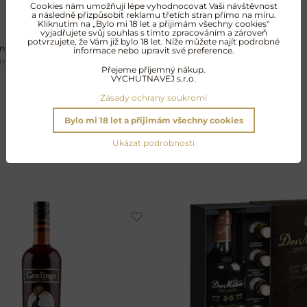
Cookies nám umožňují lépe vyhodnocovat Vaši návštěvnost
a následně přizpůsobit reklamu třetích stran přímo na míru.
Kliknutím na „Bylo mi 18 let a přijimám všechny cookies"
vyjadřujete svůj souhlas s tímto zpracováním a zároveň
potvrzujete, že Vám již bylo 18 let. Níže můžete najít podrobné
ý křišťál od Moseru uspokojí i ty
informace nebo upravit své preference.
um
.
Přejeme příjemný nákup.
VYCHUTNAVEJ s.r.o.
Zásady ochrany soukromí
Bylo mi 18 let a přijimám všechny cookies
Další oblíbené produkty
Ukázat podrobnosti