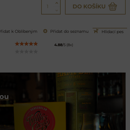
DO KOŠÍKU
řidat k Oblíbeným
Přidat do seznamu
Hlídací pes
4.88
/
5
(
8
x)
dou