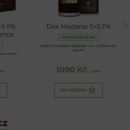
+5 PX
Dos Maderas 5+5 PX
ence
DOPORUČUJEME
Hřejivý komplexní karibský rum s třífázovým
zráním
 procesem
1090 Kč
DPH
s DPH
DO KOŠÍKU
cz