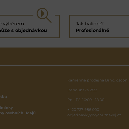
e výběrem
Jak balíme?
ůže s objednávkou
Profesionálně
Kamenná prodejna Brno, osobní
Běhounská 2/22
atba
Po – Pá: 10:00 – 18:00
dmínky
+420 727 986 000
ny osobních údajů
objednavky@vychutnavej.cz