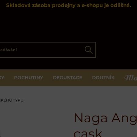
Skladová zásoba prodejny a e-shopu je odlišná.
ávání
Hledat
KY
POCHUTINY
DEGUSTACE
DOUTNÍK
MOS
CKÉHO TYPU
Naga Angg
cask