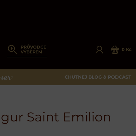
PRŮVODCE
0 Kč
VÝBĚREM
CHUTNEJ BLOG & PODCAST
ER
ur Saint Emilion