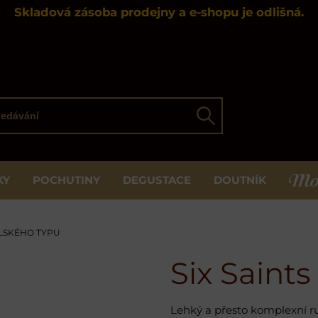
Skladová zásoba prodejny a e-shopu je odlišná.
ávání
Hledat
KY
POCHUTINY
DEGUSTACE
DOUTNÍK
MOS
LSKÉHO TYPU
Six Saint
Lehký a přesto komplexní r