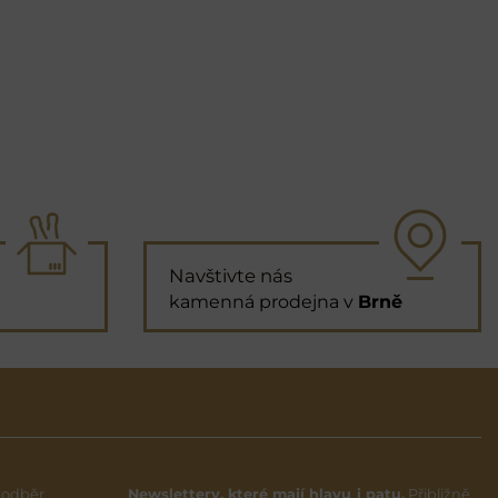
Navštivte nás
kamenná prodejna v
Brně
 odběr
Newslettery, které mají hlavu i patu.
Přibližně