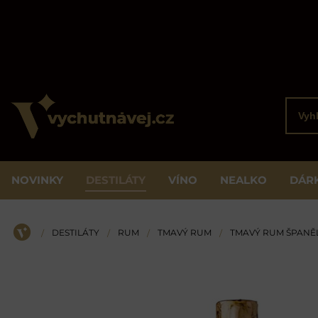
Vyhled
NOVINKY
DESTILÁTY
VÍNO
NEALKO
DÁR
DESTILÁTY
RUM
TMAVÝ RUM
TMAVÝ RUM ŠPANĚ
/
/
/
/
ÚVOD