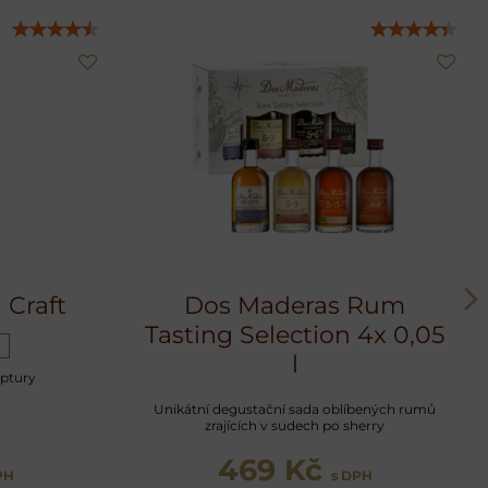
 Craft
Dos Maderas Rum
Tasting Selection 4x 0,05
l
ptury
Unikátní degustační sada oblíbených rumů
zrajících v sudech po sherry
469 Kč
PH
s DPH