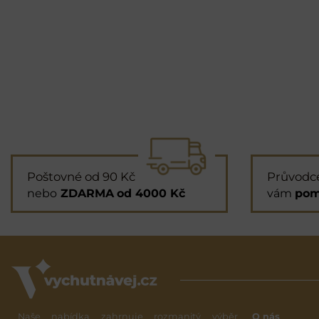
Poštovné od 90 Kč
Průvodc
nebo
ZDARMA
od 4000 Kč
vám
pom
Naše nabídka zahrnuje rozmanitý výběr
O nás