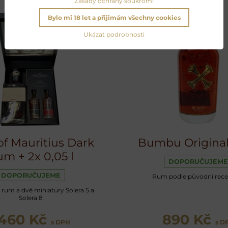
Zásady ochrany soukromí
Bylo mi 18 let a přijimám všechny cookies
Ukázat podrobnosti
of Mauritius Dark
Bumbu Original
m + 2x 0,05 l
DOPORUČUJEME
DOPORUČUJEME
Rum podle původní rece
 rum a dvě miniatury Solera 5 a
Solera 8
1460 Kč
890 Kč
s DPH
s D