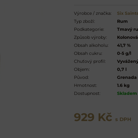
Výrobce / značka:
Six Sain
Typ zboží:
Rum
Podkategorie:
Tmavý ru
Způsob výroby:
Kolonová
Obsah alkoholu:
41,7 %
Obsah cukru:
0-5 g/l
Chuťový profil:
Vyvážen
Objem:
0,7 l
Původ:
Grenada
Hmotnost:
1.6 kg
Dostupnost:
Skladem
929 Kč
s DPH