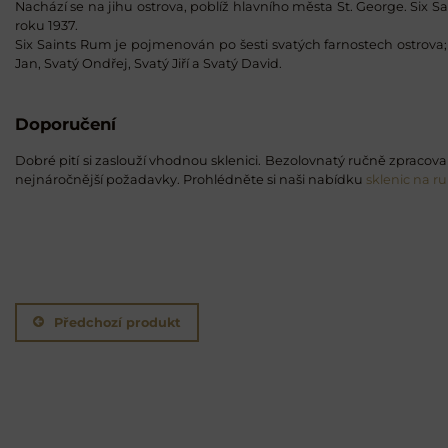
Nachází se na jihu ostrova, poblíž hlavního města St. George. Six 
roku 1937.
Six Saints Rum je pojmenován po šesti svatých farnostech ostrova; 
Jan, Svatý Ondřej, Svatý Jiří a Svatý David.
Doporučení
Dobré pití si zaslouží vhodnou sklenici. Bezolovnatý ručně zpracovan
nejnáročnější požadavky. Prohlédněte si naši nabídku
sklenic na r
Předchozí produkt