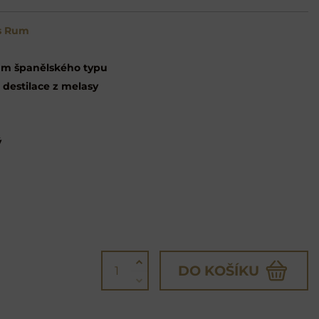
ts Rum
m španělského typu
 destilace z melasy
ý
DO KOŠÍKU