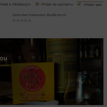
řidat k Oblíbeným
Přidat do seznamu
Hlídací pes
Zatím bez hodnocení. Buďte první!
dou