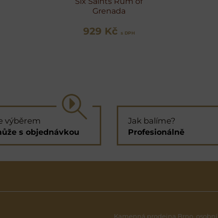
Six Saints Rum of
Grenada
929 Kč
s DPH
e výběrem
Jak balíme?
ůže s objednávkou
Profesionálně
Kamenná prodejna Brno, osobní