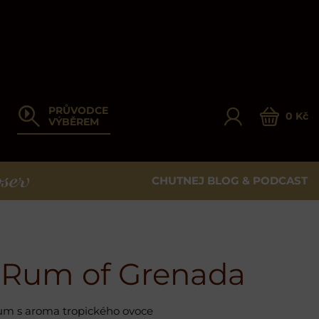
PRŮVODCE
0 Kč
VÝBĚREM
CHUTNEJ BLOG & PODCAST
ER
s Rum of Grenada
um s aroma tropického ovoce