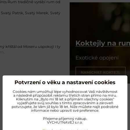
Saints Rum tradičně vyrábí rum od
Svatý Patrik, Svatý Marek, Svatý
Koktejly na r
ý křišťál od Moseru uspokojí i ty
um
.
Exotické opojení
NAMÍCHAT KOKTEJL
Potvrzení o věku a nastavení cookies
Cookies nám umožňují lépe vyhodnocovat Vaši návštěvnost
a následně přizpůsobit reklamu třetích stran přímo na míru.
Kliknutím na „Bylo mi 18 let a přijimám všechny cookies"
vyjadřujete svůj souhlas s tímto zpracováním a zároveň
potvrzujete, že Vám již bylo 18 let. Níže můžete najít podrobné
informace nebo upravit své preference.
Další oblíbené produkty
Přejeme příjemný nákup.
VYCHUTNAVEJ s.r.o.