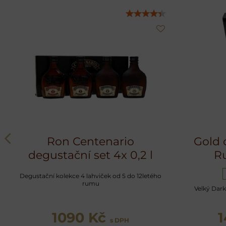
Ron Centenario
Gold 
degustační set 4x 0,2 l
Ru
Degustační kolekce 4 lahviček od 5 do 12letého
rumu
Velký Dark
1090 Kč
s DPH