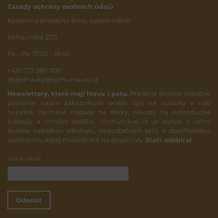
Zásady ochrany osobních údajů
Kamenná prodejna Brno, osobní odběr
Běhounská 2/22
Po – Pá: 10:00 – 18:00
+420 727 986 000
objednavky@vychutnavej.cz
Newslettery, které mají hlavu i patu.
Přibližně dvakrát měsíčně
posíláme našim zákazníkům skvělé tipy na novinky v naší
nabídce, zajímavé nápady na dárky, návody na jednoduché
koktejly a mnoho dalšího. Vychutnávej.cz je eshop s velmi
širokou nabídkou alkoholu, degustačních setů a doplňkového
sortimentu, který můžete mít na dosah i Vy.
Stačí odebírat
.
*
Váš e-mail:
Odeslat