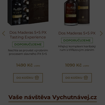
Dos Maderas 5+5 PX
Dos Maderas 5+5 PX
Tasting Experience
DOPORUČUJEME
DOPORUČUJEME
Hřejivý komplexní karibský
rum s třífázovým zráním
Nechte se provést výrobním
procesem slavného PX 5+5
1490 Kč
1090 Kč
s DPH
s DPH
DO KOŠÍKU
DO KOŠÍKU
Vaše návštěva Vychutnávej.cz