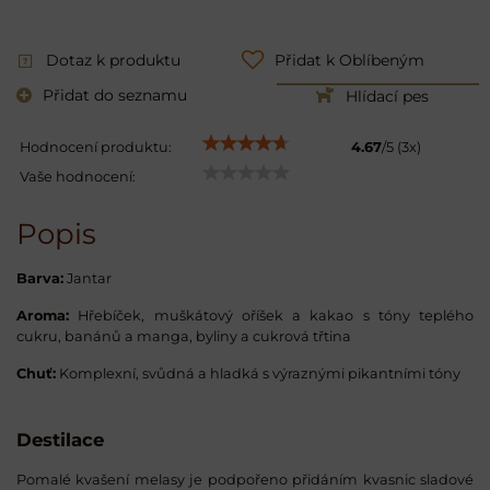
Dotaz k produktu
Přidat k Oblíbeným
Přidat do seznamu
Hlídací pes
Hodnocení produktu:
4.67
/
5
(
3
x)
Vaše hodnocení:
Popis
Barva:
Jantar
Aroma:
Hřebíček, muškátový oříšek a kakao s tóny teplého
cukru, banánů a manga, byliny a cukrová třtina
Chuť:
Komplexní, svůdná a hladká s výraznými pikantními tóny
Destilace
Pomalé kvašení melasy je podpořeno přidáním kvasnic sladové