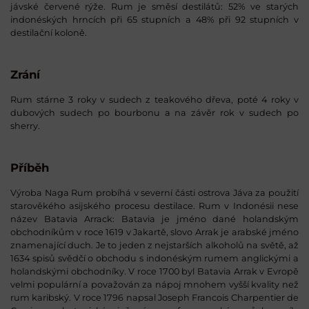
jávské červené rýže. Rum je směsí destilátů: 52% ve starých
indonéských hrncích při 65 stupních a 48% při 92 stupních v
destilační koloně.
Zrání
Rum stárne 3 roky v sudech z teakového dřeva, poté 4 roky v
dubových sudech po bourbonu a na závěr rok v sudech po
sherry.
Příběh
Výroba Naga Rum probíhá v severní části ostrova Jáva za použití
starověkého asijského procesu destilace. Rum v Indonésii nese
název Batavia Arrack: Batavia je jméno dané holandským
obchodníkům v roce 1619 v Jakartě, slovo Arrak je arabské jméno
znamenající duch. Je to jeden z nejstarších alkoholů na světě, až
1634 spisů svědčí o obchodu s indonéským rumem anglickými a
holandskými obchodníky. V roce 1700 byl Batavia Arrak v Evropě
velmi populární a považován za nápoj mnohem vyšší kvality než
rum karibský. V roce 1796 napsal Joseph Francois Charpentier de