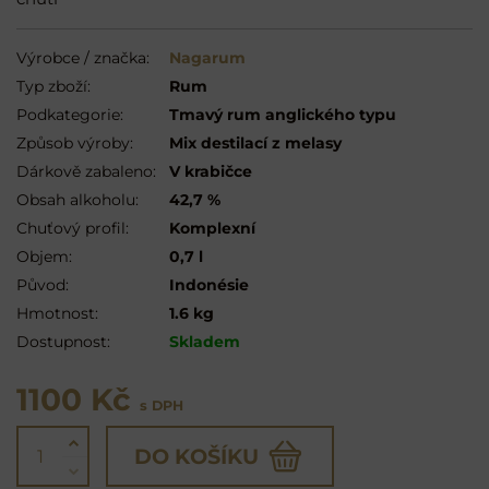
Výrobce / značka:
Nagarum
Typ zboží:
Rum
Podkategorie:
Tmavý rum anglického typu
Způsob výroby:
Mix destilací z melasy
Dárkově zabaleno:
V krabičce
Obsah alkoholu:
42,7 %
Chuťový profil:
Komplexní
Objem:
0,7 l
Původ:
Indonésie
Hmotnost:
1.6 kg
Dostupnost:
Skladem
1100 Kč
s DPH
DO KOŠÍKU