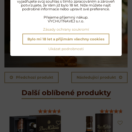
vyjadřujete svůj souhlas s tímto zpracováním a zároveň
potvrzujete, že Vám již bylo 18 let. Níže můžete najít
podrobné informace nebo upravit své preference.
Přejeme příjemný nákup.
Koktejly na rumu
VYCHUTNAVEJ s.r.o.
Zásady ochrany soukromí
Exotické opojení
Bylo mi 18 let a přijimám všechny cookies
NAMÍCHAT KOKTEJL
Ukázat podrobnosti
Předchozí produkt
Následující produkt
Další oblíbené produkty