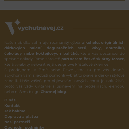
Naše nabídka zahrnuje rozmanitý výběr
alkoholu, originálních
dárkových balení, degustačních setů, kávy, doutníků,
čokolády nebo koktejlových balíčků,
které vás dostanou do
správné nálady. Jsme zároveň
partnerem české sklárny Moser,
která vyrábí ty nekvalitnější designové křišťálové sklenice.
S prodejnami v Brně nebo Praze jsme tu pro vás denně,
abychom vám s radostí pomohli vybrat to pravé a dárky i stylově
zabalili. Naše vášeň pro objevování nových chutí je nakažlivá,
proto vás vždy uvítáme s úsměvem na prodejnách, e-shopu
nebo našem blogu
Chutnej blog
.
O nás
Kontakt
Jak balíme
Doprava a platba
Naši partneři
Obchodní podmínky