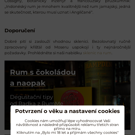
Cossigny, botanický inženýr a francouzský průzkumník:
„Indonéský rum je mnohem kvalitnější než rum jamajský, jedná
se skutečnost, kterou musí uznat i Angličané“.
Doporučení
Dobré pití si zaslouží vhodnou sklenici. Bezolovnatý ručně
zpracovaný křišťál od Moseru uspokojí i ty nejnáročnější
požadavky. Prohlédněte si naši nabídku
sklenic na rum
.
Rum s čokoládou
a naopak
Degustační tipy
od Radka z RumMe
Potvrzení o věku a nastavení cookies
PŘEČÍST ČLÁNEK
Cookies nám umožňují lépe vyhodnocovat Vaši
návštěvnost a následně přizpůsobit reklamu třetích stran
přímo na míru.
Kliknutím na „Bylo mi 18 let a přijimám všechny cookies"