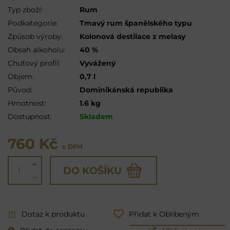
Typ zboží:
Rum
Podkategorie:
Tmavý rum španělského typu
Způsob výroby:
Kolonová destilace z melasy
Obsah alkoholu:
40 %
Chuťový profil:
Vyvážený
Objem:
0,7 l
Původ:
Dominikánská republika
Hmotnost:
1.6 kg
Dostupnost:
Skladem
760 Kč
s DPH
DO KOŠÍKU
Dotaz k produktu
Přidat k Oblíbeným