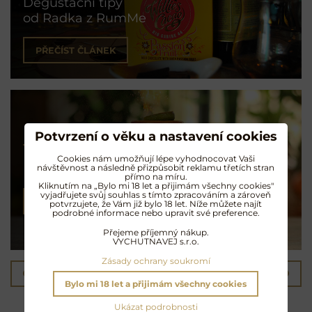
Degustační tipy
od Radka z RumMe
PŘEČÍST ČLÁNEK
Koktejly na rumu
Potvrzení o věku a nastavení cookies
Cookies nám umožňují lépe vyhodnocovat Vaši
Exotické opojení
návštěvnost a následně přizpůsobit reklamu třetích stran
přímo na míru.
Kliknutím na „Bylo mi 18 let a přijimám všechny cookies"
vyjadřujete svůj souhlas s tímto zpracováním a zároveň
NAMÍCHAT KOKTEJL
potvrzujete, že Vám již bylo 18 let. Níže můžete najít
podrobné informace nebo upravit své preference.
Přejeme příjemný nákup.
VYCHUTNAVEJ s.r.o.
Zásady ochrany soukromí
Předchozí produkt
Následující produkt
Bylo mi 18 let a přijimám všechny cookies
Další oblíbené produkty
Ukázat podrobnosti