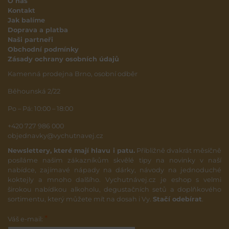
O nás
Kontakt
Jak balíme
Doprava a platba
Naši partneři
Obchodní podmínky
Zásady ochrany osobních údajů
Kamenná prodejna Brno, osobní odběr
Běhounská 2/22
Po – Pá: 10:00 – 18:00
+420 727 986 000
objednavky@vychutnavej.cz
Newslettery, které mají hlavu i patu.
Přibližně dvakrát měsíčně
posíláme našim zákazníkům skvělé tipy na novinky v naší
nabídce, zajímavé nápady na dárky, návody na jednoduché
koktejly a mnoho dalšího. Vychutnávej.cz je eshop s velmi
širokou nabídkou alkoholu, degustačních setů a doplňkového
sortimentu, který můžete mít na dosah i Vy.
Stačí odebírat
.
*
Váš e-mail: