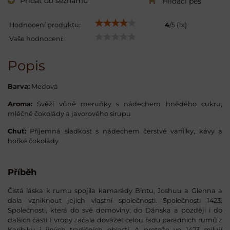
Přidat do seznamu
Hlídací pes
Hodnocení produktu:
4
/
5
(
1
x)
Vaše hodnocení:
Popis
Barva:
Medová
Aroma:
Svěží vůně meruňky s nádechem hnědého cukru,
mléčné čokolády a javorového sirupu
Chuť:
Příjemná sladkost s nádechem čerstvé vanilky, kávy a
hořké čokolády
Příběh
Čistá láska k rumu spojila kamarády Bintu, Joshuu a Glenna a
dala vzniknout jejich vlastní společnosti. Společnosti 1423.
Společnosti, která do své domoviny, do Dánska a později i do
dalších části Evropy začala dovážet celou řadu parádních rumů z
Karibiku i jiných tradičních oblastí. A protože ve 1423 milují