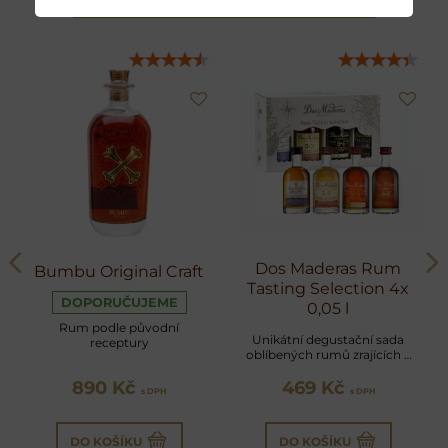
Dos Maderas Rum
Bumbu Original Craft
Tasting Selection 4x
DOPORUČUJEME
0,05 l
Rum podle původní
Unikátní degustační sada
receptury
oblíbených rumů zrajících v
sudech po sherry
890 Kč
469 Kč
s DPH
s DPH
DO KOŠÍKU
DO KOŠÍKU