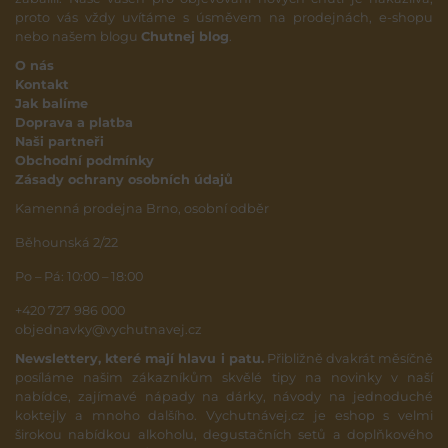
proto vás vždy uvítáme s úsměvem na prodejnách, e-shopu
nebo našem blogu
Chutnej blog
.
O nás
Kontakt
Jak balíme
Doprava a platba
Naši partneři
Obchodní podmínky
Zásady ochrany osobních údajů
Kamenná prodejna Brno, osobní odběr
Běhounská 2/22
Po – Pá: 10:00 – 18:00
+420 727 986 000
objednavky@vychutnavej.cz
Newslettery, které mají hlavu i patu.
Přibližně dvakrát měsíčně
posíláme našim zákazníkům skvělé tipy na novinky v naší
nabídce, zajímavé nápady na dárky, návody na jednoduché
koktejly a mnoho dalšího. Vychutnávej.cz je eshop s velmi
širokou nabídkou alkoholu, degustačních setů a doplňkového