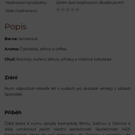
Hodnocení produktu:
Zatím bez hodnocení. Buďte první!
Vaše hodnocení:
Popis
Barva:
Jantarová
Aroma:
Čokoláda, dřevo a toffee
Chuť:
Rozinky, koření, dřevo, whisky a mléčná čokoláda
Zrání
Rum odpočíval několik let v sudech po skotské whisky z oblasti
Speyside.
Příběh
Čistá láska k rumu spojila kamarády Bintu, Joshuu a Glenna a
dala vzniknout jejich vlastní společnosti. Společnosti 1423.
Společnosti, která do své domoviny, do Dánska a později i do