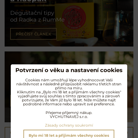
Degustační tipy
od Radka z RumMe
PŘEČÍST ČLÁNEK
Potvrzení o věku a nastavení cookies
Koktejly na rumu
Cookies nám umožňují lépe vyhodnocovat Vaši
návštěvnost a následně přizpůsobit reklamu třetích stran
Exotické opojení
přímo na míru.
Kliknutím na „Bylo mi 18 let a přijimám všechny cookies"
vyjadřujete svůj souhlas s tímto zpracováním a zároveň
potvrzujete, že Vám již bylo 18 let. Níže můžete najít
NAMÍCHAT KOKTEJL
podrobné informace nebo upravit své preference.
Přejeme příjemný nákup.
VYCHUTNAVEJ s.r.o.
Zásady ochrany soukromí
Předchozí produkt
Následující produkt
Bylo mi 18 let a přijimám všechny cookies