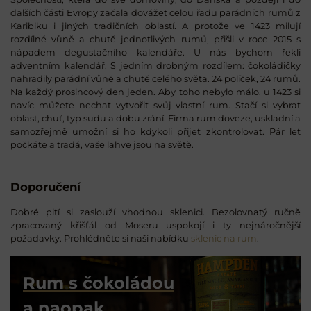
dalších části Evropy začala dovážet celou řadu parádních rumů z
Karibiku i jiných tradičních oblastí. A protože ve 1423 milují
rozdílné vůně a chutě jednotlivých rumů, přišli v roce 2015 s
nápadem degustačního kalendáře. U nás bychom řekli
adventním kalendář. S jedním drobným rozdílem: čokoládičky
nahradily parádní vůně a chutě celého světa. 24 políček, 24 rumů.
Na každý prosincový den jeden. Aby toho nebylo málo, u 1423 si
navíc můžete nechat vytvořit svůj vlastní rum. Stačí si vybrat
oblast, chuť, typ sudu a dobu zrání. Firma rum doveze, uskladní a
samozřejmě umožní si ho kdykoli přijet zkontrolovat. Pár let
počkáte a tradá, vaše lahve jsou na světě.
Doporučení
Dobré pití si zaslouží vhodnou sklenici. Bezolovnatý ručně
zpracovaný křišťál od Moseru uspokojí i ty nejnáročnější
požadavky. Prohlédněte si naši nabídku
sklenic na rum
.
Rum s čokoládou
a naopak