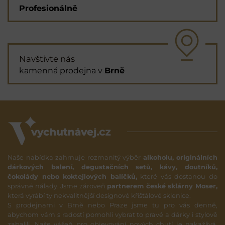
Profesionálně
Navštivte nás
kamenná prodejna v
Brně
Naše nabídka zahrnuje rozmanitý výběr
alkoholu, originálních
dárkových balení, degustačních setů, kávy, doutníků,
čokolády nebo koktejlových balíčků,
které vás dostanou do
správné nálady. Jsme zároveň
partnerem české sklárny Moser,
která vyrábí ty nekvalitnější designové křišťálové sklenice.
S prodejnami v Brně nebo Praze jsme tu pro vás denně,
abychom vám s radostí pomohli vybrat to pravé a dárky i stylově
zabalili. Naše vášeň pro objevování nových chutí je nakažlivá,