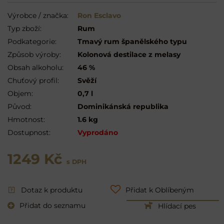
Výrobce / značka:
Ron Esclavo
Typ zboží:
Rum
Podkategorie:
Tmavý rum španělského typu
Způsob výroby:
Kolonová destilace z melasy
Obsah alkoholu:
46 %
Chuťový profil:
Svěží
Objem:
0,7 l
Původ:
Dominikánská republika
Hmotnost:
1.6 kg
Dostupnost:
Vyprodáno
1249 Kč
s DPH
Dotaz k produktu
Přidat k Oblíbeným
Přidat do seznamu
Hlídací pes