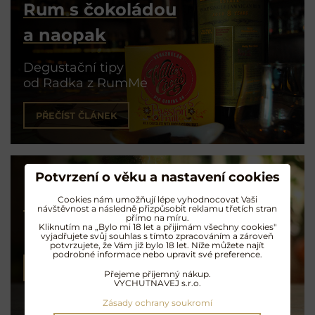
Rum s čokoládou
a naopak
Degustační tipy
od Radka z RumMe
PŘEČÍST ČLÁNEK
Potvrzení o věku a nastavení cookies
Koktejly na rumu
Cookies nám umožňují lépe vyhodnocovat Vaši
návštěvnost a následně přizpůsobit reklamu třetích stran
přímo na míru.
Kliknutím na „Bylo mi 18 let a přijimám všechny cookies"
Exotické opojení
vyjadřujete svůj souhlas s tímto zpracováním a zároveň
potvrzujete, že Vám již bylo 18 let. Níže můžete najít
podrobné informace nebo upravit své preference.
NAMÍCHAT KOKTEJL
Přejeme příjemný nákup.
VYCHUTNAVEJ s.r.o.
Zásady ochrany soukromí