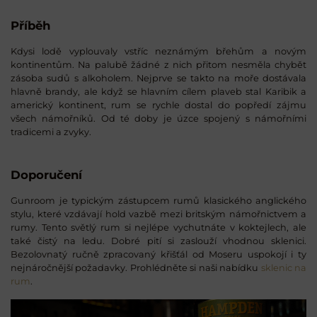
Příběh
Kdysi lodě vyplouvaly vstříc neznámým břehům a novým
kontinentům. Na palubě žádné z nich přitom nesměla chybět
zásoba sudů s alkoholem. Nejprve se takto na moře dostávala
hlavně brandy, ale když se hlavním cílem plaveb stal Karibik a
americký kontinent, rum se rychle dostal do popředí zájmu
všech námořníků. Od té doby je úzce spojený s námořními
tradicemi a zvyky.
Doporučení
Gunroom je typickým zástupcem rumů klasického anglického
stylu, které vzdávají hold vazbě mezi britským námořnictvem a
rumy. Tento světlý rum si nejlépe vychutnáte v koktejlech, ale
také čistý na ledu. Dobré pití si zaslouží vhodnou sklenici.
Bezolovnatý ručně zpracovaný křišťál od Moseru uspokojí i ty
nejnáročnější požadavky. Prohlédněte si naši nabídku
sklenic na
rum
.