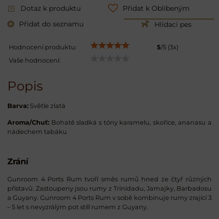
Dotaz k produktu
Přidat k Oblíbeným
Přidat do seznamu
Hlídací pes
Hodnocení produktu:
5
/
5
(
3
x)
Vaše hodnocení:
Popis
Barva:
Světle zlatá
Aroma/
Chuť:
Bohatě sladká s tóny karamelu, skořice, ananasu a
nádechem tabáku
Zrání
Gunroom 4 Ports Rum tvoří směs rumů hned ze čtyř různých
přístavů. Zastoupeny jsou rumy z Trinidadu, Jamajky, Barbadosu
a Guyany. Gunroom 4 Ports Rum v sobě kombinuje rumy zrající 3
– 5 let s nevyzrálým pot still rumem z Guyany.