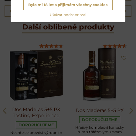
Bylo mi 18 let a přijimám všechny cookies
Předchozí produkt
Následující produkt
Ukázat podrobnosti
Další oblíbené produkty
Dos Maderas 5+5 PX
Dos Maderas 5+5 PX
Tasting Experience
DOPORUČUJEME
DOPORUČUJEME
Hřejivý komplexní karibský
rum s třífázovým zráním
Nechte se provést výrobním