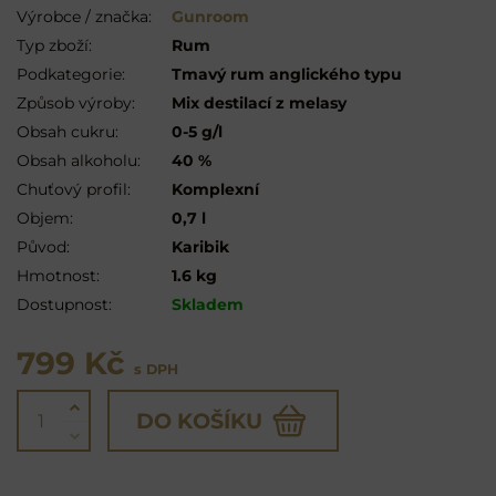
Výrobce / značka:
Gunroom
Typ zboží:
Rum
Podkategorie:
Tmavý rum anglického typu
Způsob výroby:
Mix destilací z melasy
Obsah cukru:
0-5 g/l
Obsah alkoholu:
40 %
Chuťový profil:
Komplexní
Objem:
0,7 l
Původ:
Karibik
Hmotnost:
1.6 kg
Dostupnost:
Skladem
799 Kč
s DPH
DO KOŠÍKU