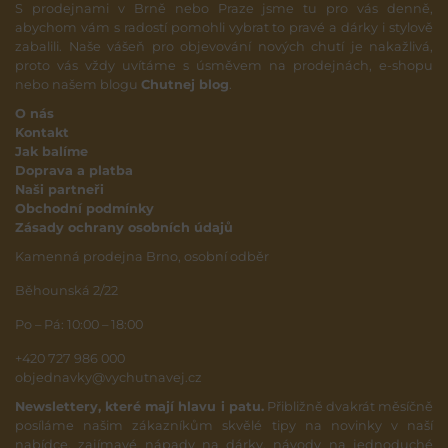
S prodejnami v Brně nebo Praze jsme tu pro vás denně,
abychom vám s radostí pomohli vybrat to pravé a dárky i stylově
zabalili. Naše vášeň pro objevování nových chutí je nakažlivá,
proto vás vždy uvítáme s úsměvem na prodejnách, e-shopu
nebo našem blogu
Chutnej blog
.
O nás
Kontakt
Jak balíme
Doprava a platba
Naši partneři
Obchodní podmínky
Zásady ochrany osobních údajů
Kamenná prodejna Brno, osobní odběr
Běhounská 2/22
Po – Pá: 10:00 – 18:00
+420 727 986 000
objednavky@vychutnavej.cz
Newslettery, které mají hlavu i patu.
Přibližně dvakrát měsíčně
posíláme našim zákazníkům skvělé tipy na novinky v naší
nabídce, zajímavé nápady na dárky, návody na jednoduché