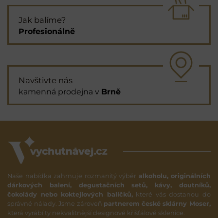
Jak balíme?
Profesionálně
Navštivte nás
kamenná prodejna v
Brně
Naše nabídka zahrnuje rozmanitý výběr
alkoholu, originálních
dárkových balení, degustačních setů, kávy, doutníků,
čokolády nebo koktejlových balíčků,
které vás dostanou do
správné nálady. Jsme zároveň
partnerem české sklárny Moser,
která vyrábí ty nekvalitnější designové křišťálové sklenice.