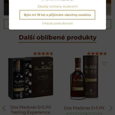
Zásady ochrany soukromí
Bylo mi 18 let a přijimám všechny cookies
Ukázat podrobnosti
Předchozí produkt
Následující produkt
Další oblíbené produkty
Dos Maderas 5+5 PX
Dos Maderas 5+5 PX
Tasting Experience