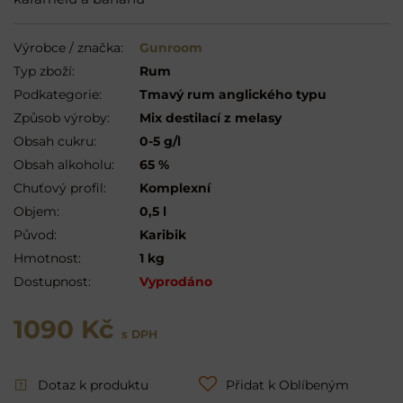
Výrobce / značka:
Gunroom
Typ zboží:
Rum
Podkategorie:
Tmavý rum anglického typu
Způsob výroby:
Mix destilací z melasy
Obsah cukru:
0-5 g/l
Obsah alkoholu:
65 %
Chuťový profil:
Komplexní
Objem:
0,5 l
Původ:
Karibik
Hmotnost:
1 kg
Dostupnost:
Vyprodáno
1090 Kč
s DPH
Dotaz k produktu
Přidat k Oblíbeným