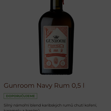
Gunroom Navy Rum 0,5 l
DOPORUČUJEME
Silný námořní blend karibských rumů chutí koření,
karamelu a banánů