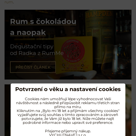
rum
.
Rum s čokoládou
a naopak
Degustační tipy
od Radka z RumMe
PŘEČÍST ČLÁNEK
Potvrzení o věku a nastavení cookies
Cookies nám umožňují lépe vyhodnocovat Vaši
návštěvnost a následně přizpůsobit reklamu třetích stran
Koktejly na rumu
přímo na míru.
Kliknutím na „Bylo mi 18 let a přijimám všechny cookies"
vyjadřujete svůj souhlas s tímto zpracováním a zároveň
Exotické opojení
potvrzujete, že Vám již bylo 18 let. Níže můžete najít
podrobné informace nebo upravit své preference.
Přejeme příjemný nákup.
NAMÍCHAT KOKTEJL
VYCHUTNAVEJ s.r.o.