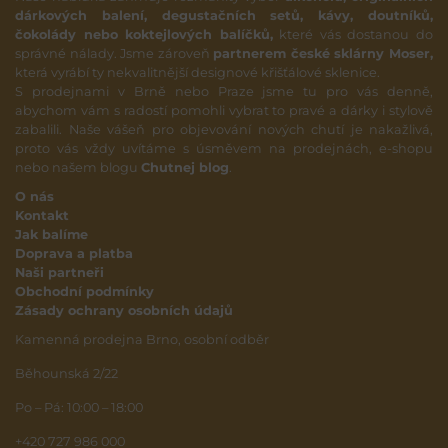
dárkových balení, degustačních setů, kávy, doutníků,
čokolády nebo koktejlových balíčků,
které vás dostanou do
správné nálady. Jsme zároveň
partnerem české sklárny Moser,
která vyrábí ty nekvalitnější designové křišťálové sklenice.
S prodejnami v Brně nebo Praze jsme tu pro vás denně,
abychom vám s radostí pomohli vybrat to pravé a dárky i stylově
zabalili. Naše vášeň pro objevování nových chutí je nakažlivá,
proto vás vždy uvítáme s úsměvem na prodejnách, e-shopu
nebo našem blogu
Chutnej blog
.
O nás
Kontakt
Jak balíme
Doprava a platba
Naši partneři
Obchodní podmínky
Zásady ochrany osobních údajů
Kamenná prodejna Brno, osobní odběr
Běhounská 2/22
Po – Pá: 10:00 – 18:00
+420 727 986 000