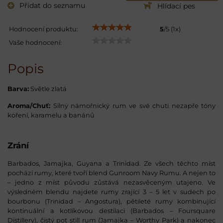
Přidat do seznamu
Hlídací pes
Hodnocení produktu:
5
/
5
(
1
x)
Vaše hodnocení:
Popis
Barva:
Světle zlatá
Aroma/
Chuť:
Silný námořnický rum ve své chuti nezapře tóny
koření, karamelu a banánů
Zrání
Barbados, Jamajka, Guyana a Trinidad. Ze všech těchto míst
pochází rumy, které tvoří blend Gunroom Navy Rumu. A nejen to
– jedno z míst původu zůstává nezasvěceným utajeno. Ve
výsledném blendu najdete rumy zrající 3 – 5 let v sudech po
bourbonu (Trinidad – Angostura), pětileté rumy kombinující
kontinuální a kotlíkovou destilaci (Barbados – Foursquare
Distillery), čistý pot still rum (Jamajka – Worthy Park) a nakonec