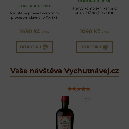
DOPORUČUJEME
DOPORUČUJEME
Hřejivý komplexní karibský
rum s třífázovým zráním
Nechte se provést výrobním
procesem slavného PX 5+5
1490 Kč
1090 Kč
s DPH
s DPH
DO KOŠÍKU
DO KOŠÍKU
Vaše návštěva Vychutnávej.cz