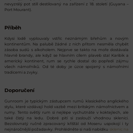
nevyzrálý pot still destilovaný na zařízení z 18. století (Guyana –
Port Mourant).
Příběh
Kdysi lodě vyplouvaly vstříc neznámým břehům a novým
kontinentům. Na palubě žádné z nich přitom nesměla chybět
zásoba sudů s alkoholem. Nejprve se takto na moře dostávala
hlavně brandy, ale když se hlavním cílem plaveb stal Karibik a
americký kontinent, rum se rychle dostal do popředí zájmu
všech námořníků. Od té doby je úzce spojený s námořními
tradicemi a zvyky.
Doporučení
Gunroom je typickým zástupcem rumů klasického anglického
stylu, které vzdávají hold vazbě mezi britským námořnictvem a
rumy. Tento světlý rum si nejlépe vychutnáte v koktejlech, ale
také čistý na ledu. Dobré pití si zaslouží vhodnou sklenici.
Bezolovnatý ručně zpracovaný křišťál od Moseru uspokojí i ty
nejnáročnější požadavky. Prohlédněte si naši nabídku
sklenic na