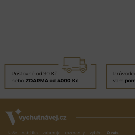
Poštovné od 90 Kč
Průvodc
nebo
ZDARMA
od 4000 Kč
vám
pom
Naše nabídka zahrnuje rozmanitý výběr
O nás