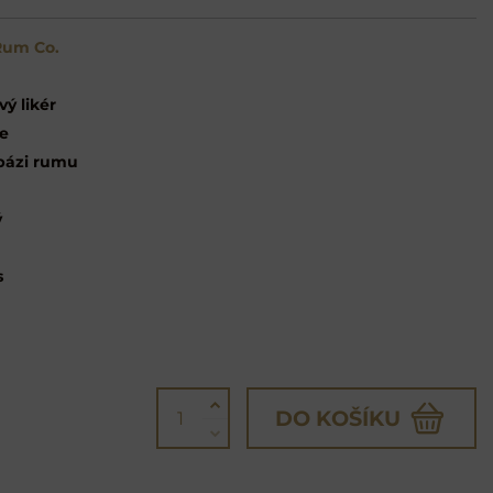
um Co.
ý likér
ce
 bázi rumu
ý
s
DO KOŠÍKU