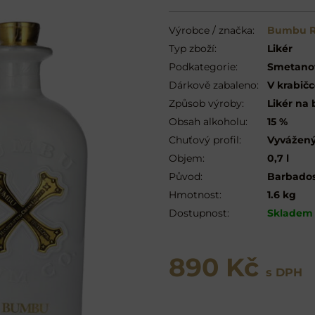
Výrobce / značka:
Bumbu R
Typ zboží:
Likér
Podkategorie:
Smetanov
Dárkově zabaleno:
V krabič
Způsob výroby:
Likér na
Obsah alkoholu:
15 %
Chuťový profil:
Vyvážen
Objem:
0,7 l
Původ:
Barbado
Hmotnost:
1.6 kg
Dostupnost:
Skladem
890 Kč
s DPH