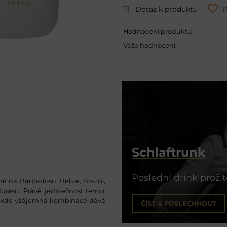
Dotaz k produktu
P
Hodnocení produktu:
Vaše hodnocení:
Schlaftrunk
Poslední drink proži
é na Barbadosu, Belize, Brazílii,
rasu. Právě jedinečnost terroir
ěsi kde vzájemná kombinace dává
ČÍST & POSLECHNOUT