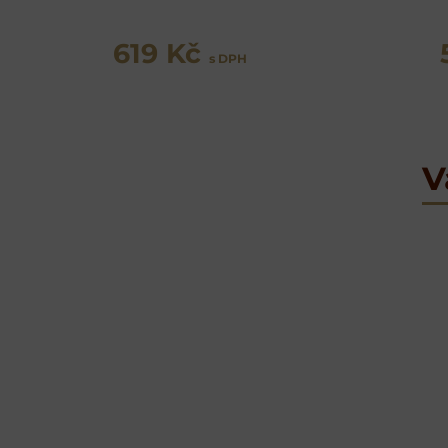
619 Kč
s DPH
V