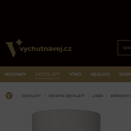
Vyhled
NOVINKY
DESTILÁTY
VÍNO
NEALKO
DÁR
DESTILÁTY
OSTATNÍ DESTILÁTY
LIKÉR
KRÉMOVÝ 
/
/
/
/
ÚVOD