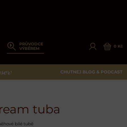
PRŮVODCE
0 Kč
VÝBĚREM
CHUTNEJ BLOG & PODCAST
ER
ream tuba
něhové bílé tubě