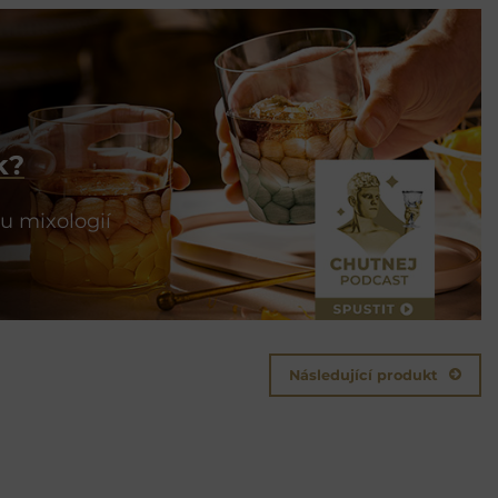
k?
u mixologií
Následující produkt