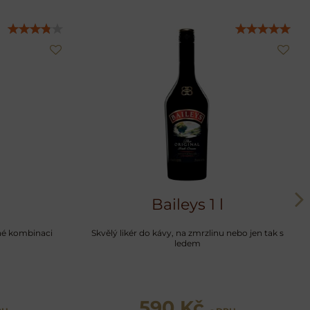
Baileys 1 l
né kombinaci
Skvělý likér do kávy, na zmrzlinu nebo jen tak s
ledem
590 Kč