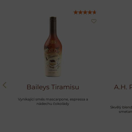
Baileys Tiramisu
A.H. 
Vynikající směs mascarpone, espressa a
nádechu čokolády
Skvělý blend
smetany