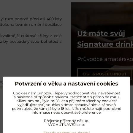
yl rum poprvé před asi 400 lety
tí zdokonalováním umění destilace
Už máte svůj
litnější cukrové třtiny z celé
ž by postrádaly svou bohatost a
Signature drin
Průvodce amatérsko
ČÍST & POSLECHNOUT
ý křišťál od Moseru uspokojí i ty
Potvrzení o věku a nastavení cookies
um
.
Cookies nám umožňují lépe vyhodnocovat Vaši návštěvnost
a následně přizpůsobit reklamu třetích stran přímo na míru.
Kliknutím na „Bylo mi 18 let a přijimám všechny cookies"
vyjadřujete svůj souhlas s tímto zpracováním a zároveň
potvrzujete, že Vám již bylo 18 let. Níže můžete najít podrobné
informace nebo upravit své preference.
Další oblíbené produkty
Přejeme příjemný nákup.
VYCHUTNAVEJ s.r.o.
Zásady ochrany soukromí