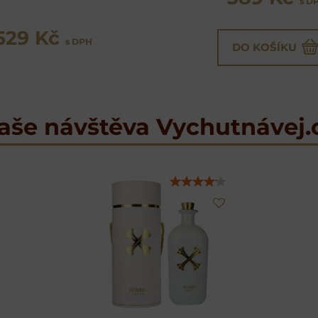
s D
529 Kč
s DPH
DO KOŠÍKU
aše návštěva Vychutnávej.