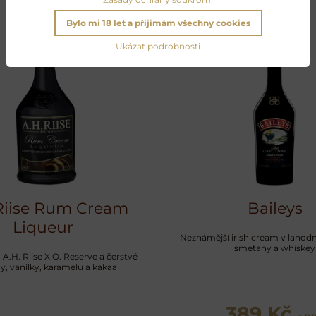
Bylo mi 18 let a přijimám všechny cookies
Ukázat podrobnosti
Riise Rum Cream
Baileys
Liqueur
Neznámější irish cream v lahod
smetany a whiskey
 A.H. Riise X.O. Reserve a čerstvé
, vanilky, karamelu a kakaa
389 Kč