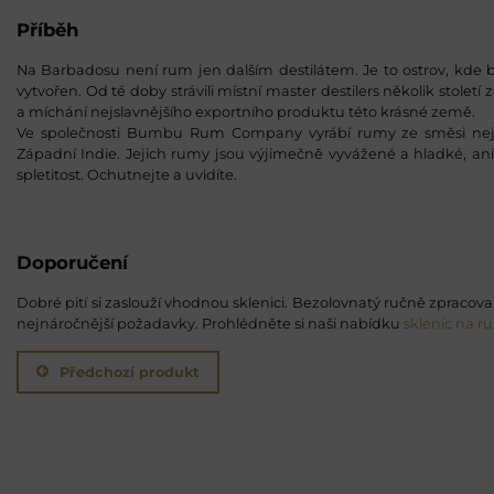
Příběh
Na Barbadosu není rum jen dalším destilátem. Je to ostrov, kde b
vytvořen. Od té doby strávili místní master destilers několik stole
a míchání nejslavnějšího exportního produktu této krásné země.
Ve společnosti Bumbu Rum Company vyrábí rumy ze směsi nejkva
Západní Indie. Jejich rumy jsou výjimečně vyvážené a hladké, ani
spletitost. Ochutnejte a uvidíte.
Doporučení
Dobré pití si zaslouží vhodnou sklenici. Bezolovnatý ručně zpracovan
nejnáročnější požadavky. Prohlédněte si naši nabídku
sklenic na r
Předchozí produkt