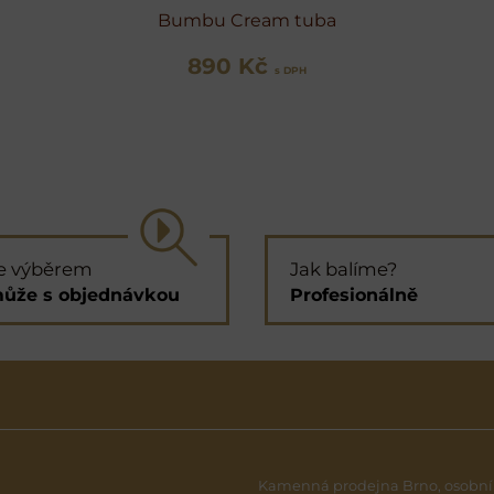
Bumbu Cream tuba
890 Kč
s DPH
e výběrem
Jak balíme?
ůže s objednávkou
Profesionálně
Kamenná prodejna Brno, osobní