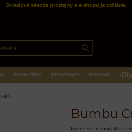
Skladová zásoba prodejny a e-shopu je odlišná.
ávání
Hledat
KY
POCHUTINY
DEGUSTACE
DOUTNÍK
MOS
LIKÉR
Bumbu C
Komplexní rumový likér v s