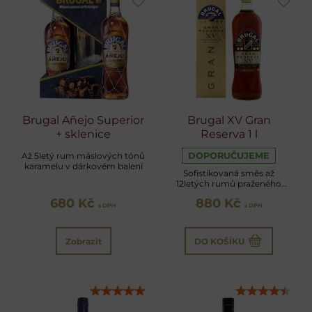
Brugal Añejo Superior
Brugal XV Gran
+ sklenice
Reserva 1 l
Až 5letý rum máslových tónů
DOPORUČUJEME
karamelu v dárkovém balení
Sofistikovaná směs až
12letých rumů praženého
kokosu, karamelu a náznaku
680 Kč
880 Kč
dubu
s DPH
s DPH
Zobrazit
DO KOŠÍKU