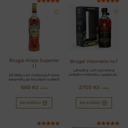
Přejete si načíst Youtube video?
Povolit jednou
Povolit a zapamatovat - souhlas s
druhem cookie: Funkční
Brugal Añejo Superior
Otevřít video v novém okně
Brugal Visionaria no.1
1 l
Lahodný rum vytvořený
unikátní metodou vypalování
Až 5letý rum máslových tónů
sudů s kakaovými boby, která
karamelu po bourbon sudech
mu dodává bohatou a
660 Kč
2750 Kč
komplexní chuť
s DPH
s DPH
DO KOŠÍKU
DO KOŠÍKU