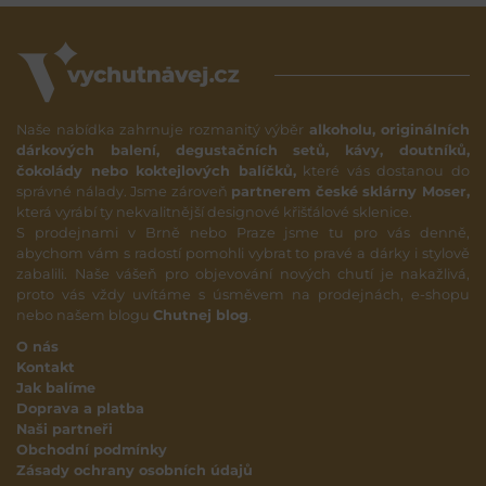
Naše nabídka zahrnuje rozmanitý výběr
alkoholu, originálních
dárkových balení, degustačních setů, kávy, doutníků,
čokolády nebo koktejlových balíčků,
které vás dostanou do
správné nálady. Jsme zároveň
partnerem české sklárny Moser,
která vyrábí ty nekvalitnější designové křišťálové sklenice.
S prodejnami v Brně nebo Praze jsme tu pro vás denně,
abychom vám s radostí pomohli vybrat to pravé a dárky i stylově
zabalili. Naše vášeň pro objevování nových chutí je nakažlivá,
proto vás vždy uvítáme s úsměvem na prodejnách, e-shopu
nebo našem blogu
Chutnej blog
.
O nás
Kontakt
Jak balíme
Doprava a platba
Naši partneři
Obchodní podmínky
Zásady ochrany osobních údajů