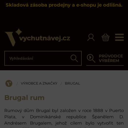
Skladová zásoba prodejny a e-shopu je odlišná.
Vyhledávání
PRŮVODCE
Hledat
VÝBĚREM
VÝROBCE A ZNAČKY
BRUGAL
/
/
ÚVOD
Brugal rum
Rumový dům Brugal byl založen v roce 1888 v Puerto
Plata, v Dominikánské republice Španělem D.
Andrésem Brugalem, jehož cílem bylo vytvořit ten