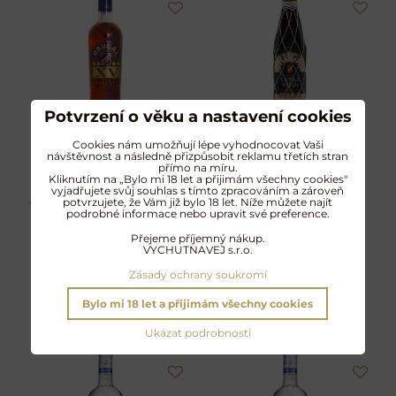
Potvrzení o věku a nastavení cookies
Cookies nám umožňují lépe vyhodnocovat Vaši
návštěvnost a následně přizpůsobit reklamu třetích stran
Brugal XV
Brugal Extra Viejo
přímo na míru.
Kliknutím na „Bylo mi 18 let a přijimám všechny cookies"
Až 8letý melodický rum
Až 8letý elegantní rum plný
vyjadřujete svůj souhlas s tímto zpracováním a zároveň
dokonalého spojení suchých
sladkého koření s pepřovým
potvrzujete, že Vám již bylo 18 let. Níže můžete najít
podrobné informace nebo upravit své preference.
tónů po bourbonu a sladkých
závěrem po bourbon sudech
859 Kč
929 Kč
po sherry
s DPH
s DPH
Přejeme příjemný nákup.
VYCHUTNAVEJ s.r.o.
DO KOŠÍKU
DO KOŠÍKU
Zásady ochrany soukromí
Bylo mi 18 let a přijimám všechny cookies
Ukázat podrobnosti