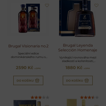
Brugal Leyenda
Brugal Visionaria no.2
Selección Homenaje
Speciální edice
dominikánského rumu s
Vynikající rovnováha mezi
výraznými tóny kávy,
sladkostí a kořenitostí,
karamelu a koření
podtržená dlouhým a
2590 Kč
1880 Kč
sametovým závěrem
s DPH
s DPH
DO KOŠÍKU
DO KOŠÍKU