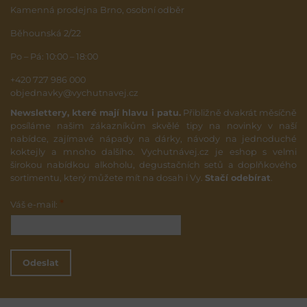
Kamenná prodejna Brno, osobní odběr
Běhounská 2/22
Po – Pá: 10:00 – 18:00
+420 727 986 000
objednavky@vychutnavej.cz
Newslettery, které mají hlavu i patu.
Přibližně dvakrát měsíčně
posíláme našim zákazníkům skvělé tipy na novinky v naší
nabídce, zajímavé nápady na dárky, návody na jednoduché
koktejly a mnoho dalšího. Vychutnávej.cz je eshop s velmi
širokou nabídkou alkoholu, degustačních setů a doplňkového
sortimentu, který můžete mít na dosah i Vy.
Stačí odebírat
.
*
Váš e-mail:
Odeslat