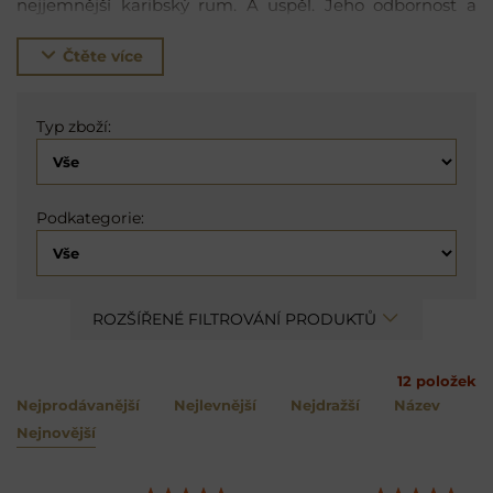
nejjemnější karibský rum. A uspěl. Jeho odbornost a
umění výroby rumu již prošla pěti generacemi rodiny
Brugalů. Ron Brugal je charakteristicky suchý, karibský
Čtěte více
rum. Pečlivě kontrolovaná destilace a filtrace dodává
Brugalu mimořádně čistý a suchý alkohol. Jeho dřevitý
styl je perfektní v kombinaci s tropickými džusy nebo
Typ zboží:
kolovými nápoji. Vyvážením tradiční suchosti vzniká
mimořádný koktejl, preferovaný jak spotřebiteli, tak
experty. Všechny rumy této značky zrají v pečlivě
Podkategorie:
vybraných dubových sudech, které jim dodávají jemnou
a charakteristickou chuť. Firma Brugal je proslulá
největší sbírkou dubových sudů v Karibiku. Rum Brugal
pochází vždy jen z Dominikánské republiky a
symbolizuje opravdovou chuť Karibiku. I proto je
ROZŠÍŘENÉ FILTROVÁNÍ PRODUKTŮ
nejoblíbenějším a nejprodávanějším rumem v této
oblasti a třetí nejprodávanější značkou rumu na světě.
12
položek
Nejprodávanější
Nejlevnější
Nejdražší
Název
Nejnovější
Videa Youtube jsou blokovány
Volbami soukromí