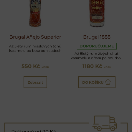
Brugal Añejo Superior
Brugal 1888
Až 5letý rum máslových tónů
DOPORUČUJEME
karamelu po bourbon sudech
Až 8letý rum živých chutí
karamelu a dřeva po bourbon
a sherry sudech
550 Kč
1180 Kč
s DPH
s DPH
Zobrazit
DO KOŠÍKU
Poštovné od 90 Kč