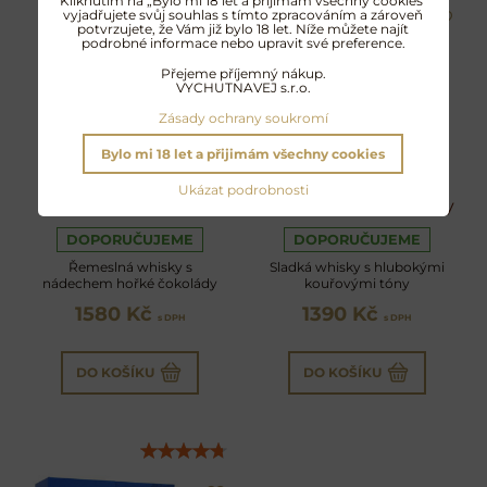
Kliknutím na „Bylo mi 18 let a přijimám všechny cookies"
vyjadřujete svůj souhlas s tímto zpracováním a zároveň
potvrzujete, že Vám již bylo 18 let. Níže můžete najít
podrobné informace nebo upravit své preference.
Přejeme příjemný nákup.
VYCHUTNAVEJ s.r.o.
Zásady ochrany soukromí
Bylo mi 18 let a přijimám všechny cookies
Ukázat podrobnosti
Kilchoman Sanaig
Kilchoman Machir Bay
DOPORUČUJEME
DOPORUČUJEME
Řemeslná whisky s
Sladká whisky s hlubokými
nádechem hořké čokolády
kouřovými tóny
1580 Kč
1390 Kč
s DPH
s DPH
DO KOŠÍKU
DO KOŠÍKU