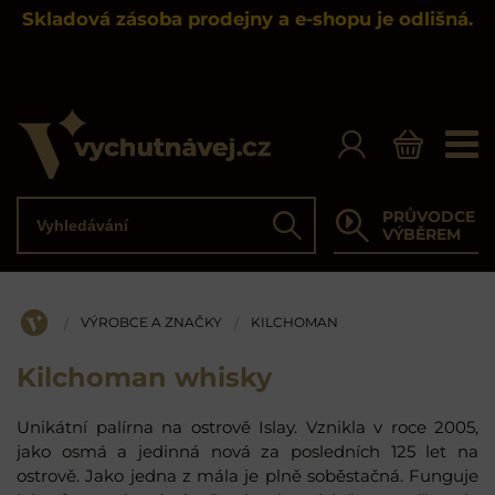
Skladová zásoba prodejny a e-shopu je odlišná.
Vyhledávání
PRŮVODCE
Hledat
VÝBĚREM
VÝROBCE A ZNAČKY
KILCHOMAN
/
/
ÚVOD
Kilchoman whisky
Unikátní palírna na ostrově Islay. Vznikla v roce 2005,
jako osmá a jedinná nová za posledních 125 let na
ostrově. Jako jedna z mála je plně soběstačná. Funguje