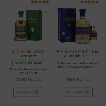
Kilchoman Batch
Kilchoman Machir Bay
Strenght
& Sanaig 0,05 l
DOPORUČUJEME
Sladké ovoce z celého světa s
hlubokými kouřovými tóny
Výtečná rašelinová whisky s
tóny citrusů
2090 Kč
1690 Kč
s DPH
s DPH
DO KOŠÍKU
DO KOŠÍKU