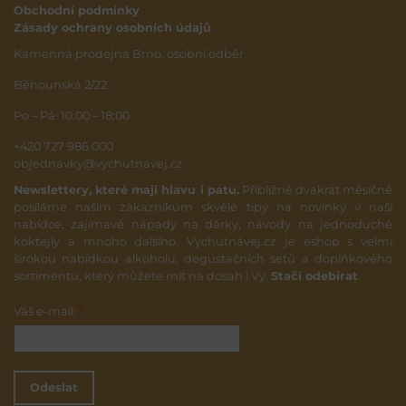
Obchodní podmínky
Zásady ochrany osobních údajů
Kamenná prodejna Brno, osobní odběr
Běhounská 2/22
Po – Pá: 10:00 – 18:00
+420 727 986 000
objednavky@vychutnavej.cz
Newslettery, které mají hlavu i patu.
Přibližně dvakrát měsíčně
posíláme našim zákazníkům skvělé tipy na novinky v naší
nabídce, zajímavé nápady na dárky, návody na jednoduché
koktejly a mnoho dalšího. Vychutnávej.cz je eshop s velmi
širokou nabídkou alkoholu, degustačních setů a doplňkového
sortimentu, který můžete mít na dosah i Vy.
Stačí odebírat
.
*
Váš e-mail:
Odeslat