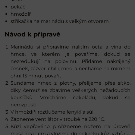
pekáč
hmoždíř
stříkačka na marinádu s velkým otvorem
Návod k přípravě
Marinádu si připravíme nalitím octa a vína do
hrnce, ve kterém je povaříme, dokud se
nezredukují na polovinu. Přidáme nakrájený
česnek, zázvor, chilli, med a necháme na mírném
ohni 15 minut povařit.
Sundáme hrnec z plotny, přelijeme přes sítko,
díky čemuž se zbavíme veškerých nežádoucích
kousíčků. Vmícháme čokoládu, dokud se
nerozpustí.
V hmoždíři roztlučeme fenykl a sůl.
Zapneme ventilátor v troubě na 220 °C.
Kůži vepřového prořízneme nožem na úroveň
masa, cca 1 cm a vložíme do pekáčku kůží vzhůru.