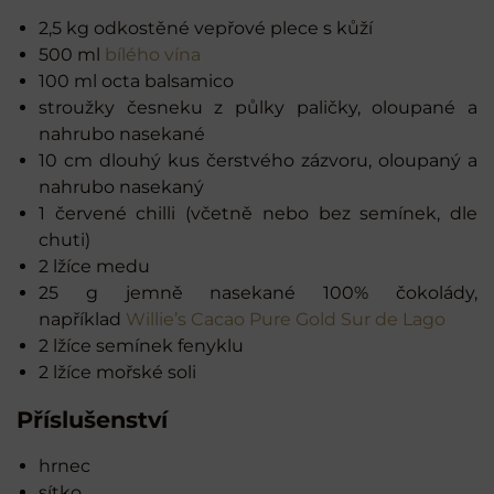
2,5 kg odkostěné vepřové plece s kůží
500 ml
bílého vína
100 ml octa balsamico
stroužky česneku z půlky paličky, oloupané a
nahrubo nasekané
10 cm dlouhý kus čerstvého zázvoru, oloupaný a
nahrubo nasekaný
1 červené chilli (včetně nebo bez semínek, dle
chuti)
2 lžíce medu
25 g jemně nasekané 100% čokolády,
například
Willie’s Cacao Pure Gold Sur de Lago
2 lžíce semínek fenyklu
2 lžíce mořské soli
Příslušenství
hrnec
sítko