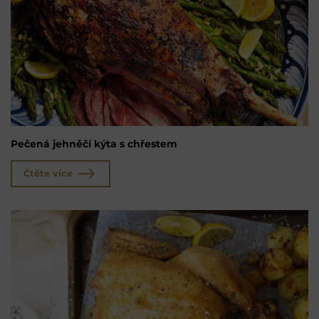
Pečená jehněčí kýta s chřestem
Čtěte více