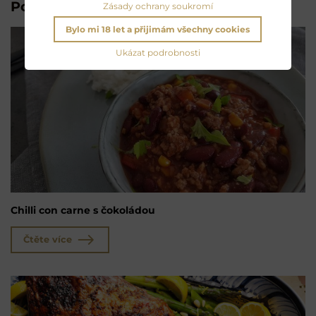
Pokračujte ve čtení:
Zásady ochrany soukromí
Bylo mi 18 let a přijimám všechny cookies
Ukázat podrobnosti
Chilli con carne s čokoládou
Čtěte více