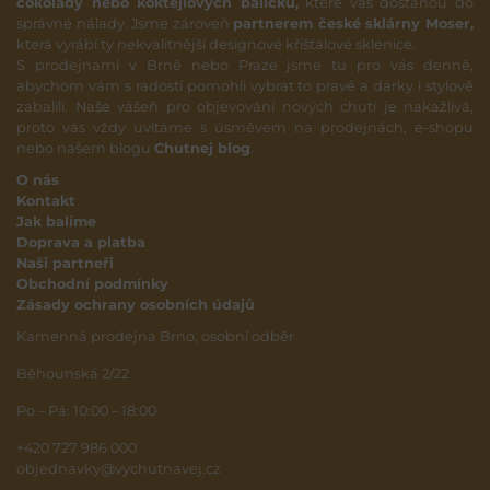
čokolády nebo koktejlových balíčků,
které vás dostanou do
správné nálady. Jsme zároveň
partnerem české sklárny Moser,
která vyrábí ty nekvalitnější designové křišťálové sklenice.
S prodejnami v Brně nebo Praze jsme tu pro vás denně,
abychom vám s radostí pomohli vybrat to pravé a dárky i stylově
zabalili. Naše vášeň pro objevování nových chutí je nakažlivá,
proto vás vždy uvítáme s úsměvem na prodejnách, e-shopu
nebo našem blogu
Chutnej blog
.
O nás
Kontakt
Jak balíme
Doprava a platba
Naši partneři
Obchodní podmínky
Zásady ochrany osobních údajů
Kamenná prodejna Brno, osobní odběr
Běhounská 2/22
Po – Pá: 10:00 – 18:00
+420 727 986 000
objednavky@vychutnavej.cz