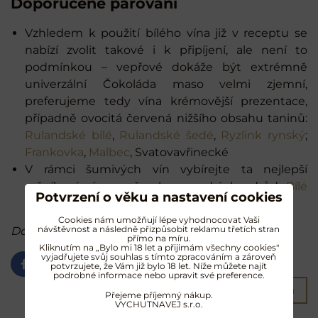
Doporučené párování
Vzhledem k použití bílého vína již v receptu se
nabízí zvolit takové i k připíjení, ale není to
podmínkou – vepřové dokáže být extrémně
univerzální Čokoláda maso velmi zjemní,
preferujeme tedy vína krémovější prezentace,
případně ovocitá červená nižšího obsahu taninů:
Rulandské bílé
,
Rulandské šedé
,
Ryzlink rynský
;
Frankovka
,
Malbec
, Svatovavřinecké
V rámci šumivých vín vybírejte ta nejlepší
ročníková vína s převahou modrých odrůd:
Bílé
Potvrzení o věku a nastavení cookies
vintage
,
Vintage rosé
Cookies nám umožňují lépe vyhodnocovat Vaši
návštěvnost a následně přizpůsobit reklamu třetích stran
Dobrou chuť!
přímo na míru.
Kliknutím na „Bylo mi 18 let a přijimám všechny cookies"
vyjadřujete svůj souhlas s tímto zpracováním a zároveň
potvrzujete, že Vám již bylo 18 let. Níže můžete najít
Bluesky
Twitter
Facebook
Pinterest
Reddit
LinkedIn
WhatsApp
E-
podrobné informace nebo upravit své preference.
mail
Vytisknout stránku
Přejeme příjemný nákup.
VYCHUTNAVEJ s.r.o.