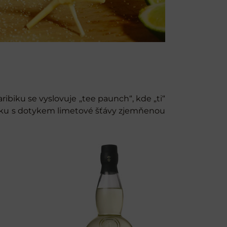
ibiku se vyslovuje „tee paunch“, kde „ti“
iniku s dotykem limetové šťávy zjemňenou