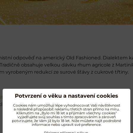
 místní odpověď na americký Old Fashioned. Dialektem kar
t. Tradičně obsahuje velkou dávku rhum agricole z Mart
 vyrobeným redukcí ze surové šťávy z cukrové třtiny.
Potvrzení o věku a nastavení cookies
ntation 3 Stars
cl
sirupu z cukrové třtiny
Cookies nám umožňují lépe vyhodnocovat Vaši návštěvnost
a následně přizpůsobit reklamu třetích stran přímo na míru.
Kliknutím na „Bylo mi 18 let a přijimám všechny cookies"
vyjadřujete svůj souhlas s tímto zpracováním a zároveň
potvrzujete, že Vám již bylo 18 let. Níže můžete najít podrobné
informace nebo upravit své preference.
Přejeme příjemný nákup.