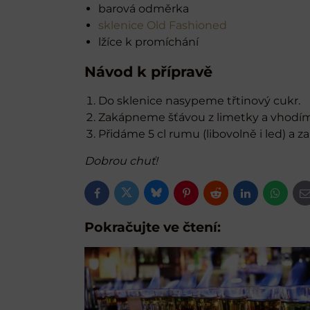
barová odměrka
sklenice Old Fashioned
lžíce k promíchání
Návod k přípravě
Do sklenice nasypeme třtinový cukr.
Zakápneme šťávou z limetky a vhodím
Přidáme 5 cl rumu (libovolně i led) a 
Dobrou chuť!
Bluesky
Twitter
Facebook
Pinterest
Reddit
LinkedIn
Whats
E
m
Pokračujte ve čtení: