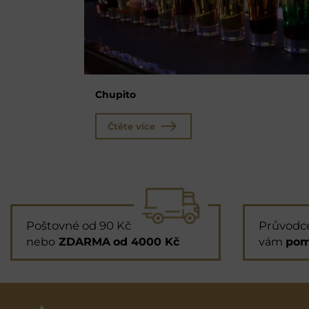
Chupito
Čtěte více
Poštovné od 90 Kč
Průvodc
nebo
ZDARMA
od 4000 Kč
vám
pom