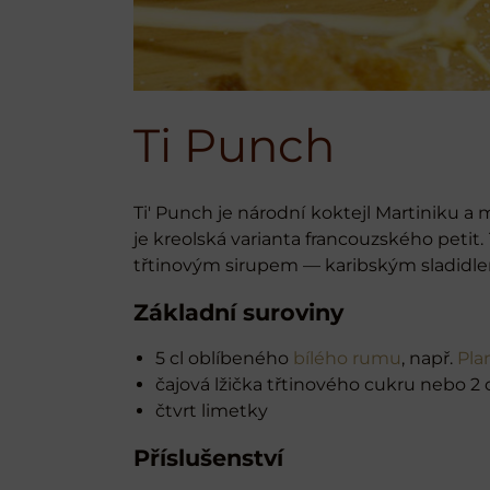
Ti Punch
Ti' Punch je národní koktejl Martiniku a
je kreolská varianta francouzského peti
třtinovým sirupem — karibským sladidlem
Základní suroviny
5 cl oblíbeného
bílého rumu
, např.
Pla
čajová lžička třtinového cukru nebo 2 
čtvrt limetky
Příslušenství