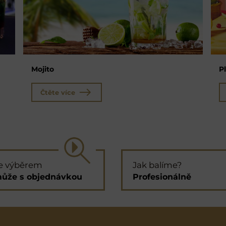
Mojito
P
Čtěte více
e výběrem
Jak balíme?
ůže s objednávkou
Profesionálně