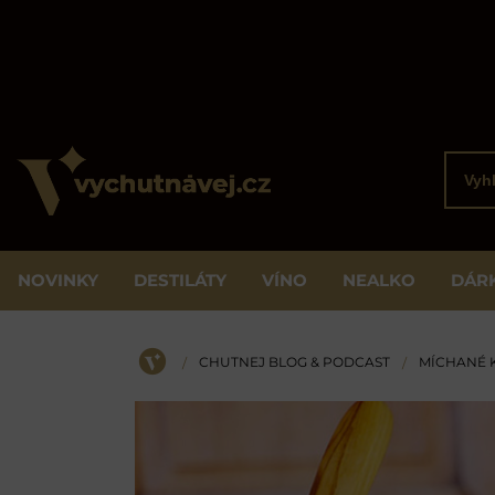
Vyhled
NOVINKY
DESTILÁTY
VÍNO
NEALKO
DÁR
CHUTNEJ BLOG & PODCAST
MÍCHANÉ 
/
/
ÚVOD