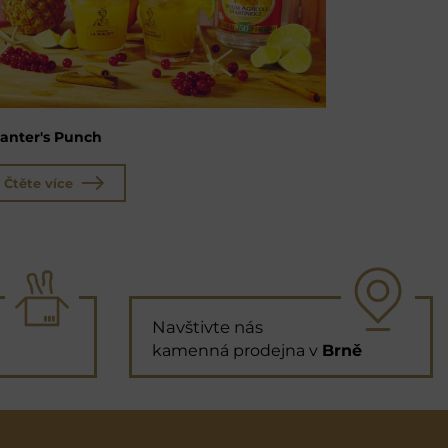
lanter's Punch
Čtěte více
Navštivte nás
kamenná prodejna v
Brně