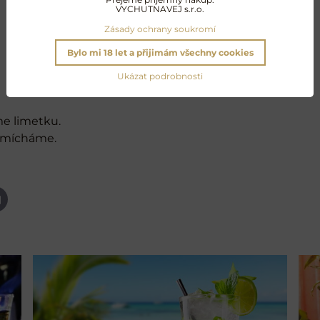
VYCHUTNAVEJ s.r.o.
Zásady ochrany soukromí
Bylo mi 18 let a přijimám všechny cookies
Ukázat podrobnosti
e limetku.
zamícháme.
App
-
ail