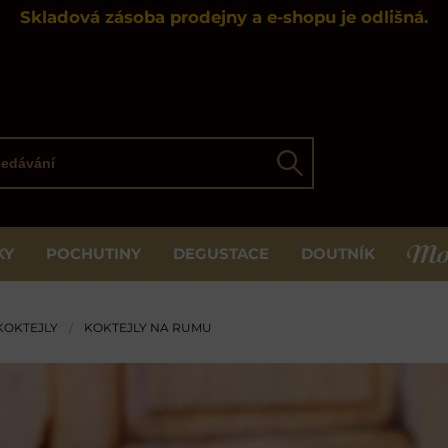
Skladová zásoba prodejny a e-shopu je odlišná.
ávání
Hledat
KY
POCHUTINY
DEGUSTACE
DOUTNÍK
MOS
KOKTEJLY
KOKTEJLY NA RUMU
/