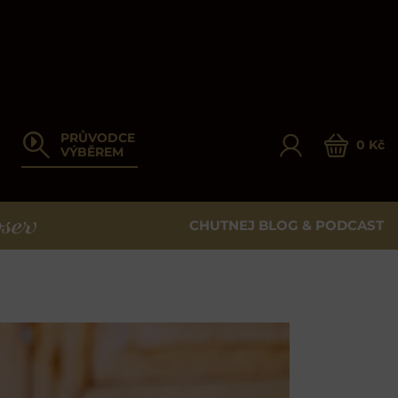
PRŮVODCE
0 Kč
VÝBĚREM
CHUTNEJ BLOG & PODCAST
ER