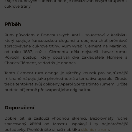
Zraje v dubových sudech a poté je doslazován čistým sirupem z
cukrové třtiny.
Příběh
Rum původem z Francouzských Antil - souostroví v Karibiku,
který spojuje francouzskou eleganci a opojnou chuť prémiově
zpracovávané cukrové třtiny. Rum vyrábí Clément na Martiniku
od roku 1887, což z Clémentu dělá nejstarší lihovar rumu.
Původní postup, který používali dva zakladatelé Homere a
Charles Clément, se dodržuje dodnes.
Tento Clement rum orange je výtečný kousek pro nejrůznější
míchané nápoje jako plnohodnotná alternativa aperolu. Zkuste
třeba tentokrát svůj oblíbený Aperol Spritz s tímto rumem. Určitě
budete příjemně překvapeni jeho originalitou.
Doporučení
Dobré pití si zaslouží vhodnou sklenici. Bezolovnatý ručně
zpracovaný křišťál od Moseru uspokojí i ty nejnáročnější
požadavky. Prohlédněte si naši nabídku
sklenic na rum
.