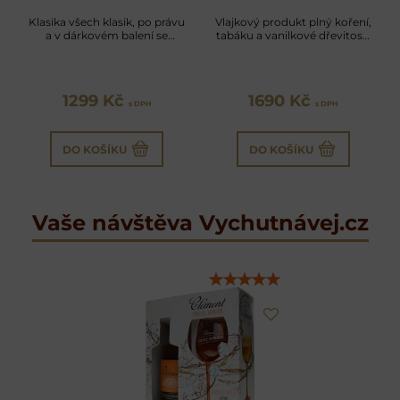
Klasika všech klasik, po právu
Vlajkový produkt plný koření,
a v dárkovém balení se
tabáku a vanilkové dřevitosti
skleničkami
se sklenicemi
1299 Kč
1690 Kč
s DPH
s DPH
DO KOŠÍKU
DO KOŠÍKU
Vaše návštěva Vychutnávej.cz