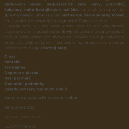
dárkových balení, degustačních setů, kávy, doutníků,
čokolády nebo koktejlových balíčků,
které vás dostanou do
správné nálady. Jsme zároveň
partnerem české sklárny Moser,
která vyrábí ty nekvalitnější designové křišťálové sklenice.
S prodejnami v Brně nebo Praze jsme tu pro vás denně,
abychom vám s radostí pomohli vybrat to pravé a dárky i stylově
zabalili. Naše vášeň pro objevování nových chutí je nakažlivá,
proto vás vždy uvítáme s úsměvem na prodejnách, e-shopu
nebo našem blogu
Chutnej blog
.
O nás
Kontakt
Jak balíme
Doprava a platba
Naši partneři
Obchodní podmínky
Zásady ochrany osobních údajů
Kamenná prodejna Brno, osobní odběr
Běhounská 2/22
Po – Pá: 10:00 – 18:00
+420 727 986 000