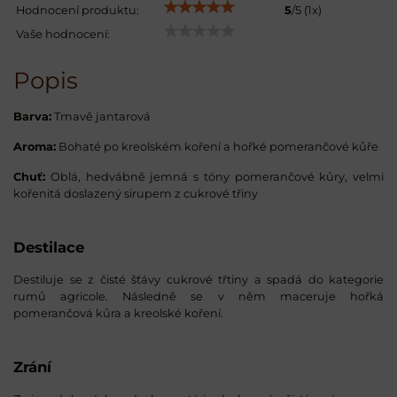
Hodnocení produktu:
5
/
5
(
1
x)
Vaše hodnocení:
Popis
Barva:
Tmavě jantarová
Aroma:
Bohaté po kreolském koření a hořké pomerančové kůře
Chuť:
Oblá, hedvábně jemná s tóny pomerančové kůry, velmi
kořenitá doslazený sirupem z cukrové třiny
Destilace
Destiluje se z čisté šťávy cukrové třtiny a spadá do kategorie
rumů agricole. Následně se v něm maceruje hořká
pomerančová kůra a kreolské koření.
Zrání