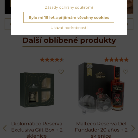
ČÍST & POSLECHNOUT
Zásady ochrany soukromí
Bylo mi 18 let a přijimám všechny cookies
Předchozí produkt
Následující produkt
Ukázat podrobnosti
Další oblíbené produkty
Diplomático Reserva
Malteco Reserva Del
Exclusiva Gift Box + 2
Fundador 20 años + 2
sklenice
sklenice