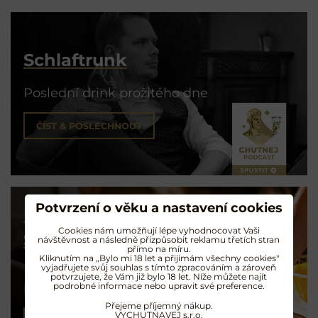
Schlaftrunk
Poslední drink prožitého dne
ČÍST & POSLECHNOUT
Potvrzení o věku a nastavení cookies
Už máte svůj
Cookies nám umožňují lépe vyhodnocovat Vaši
Signature drink?
návštěvnost a následně přizpůsobit reklamu třetích stran
přímo na míru.
Kliknutím na „Bylo mi 18 let a přijimám všechny cookies"
vyjadřujete svůj souhlas s tímto zpracováním a zároveň
Průvodce amatérskou
potvrzujete, že Vám již bylo 18 let. Níže můžete najít
mixologií
podrobné informace nebo upravit své preference.
Přejeme příjemný nákup.
VYCHUTNAVEJ s.r.o.