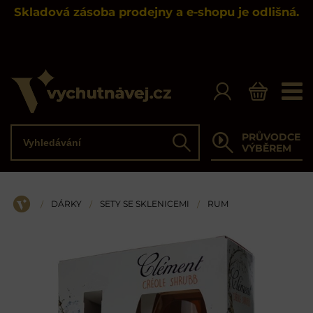
Skladová zásoba prodejny a e-shopu je odlišná.
Vyhledávání
PRŮVODCE
Hledat
VÝBĚREM
DÁRKY
SETY SE SKLENICEMI
RUM
/
/
/
ÚVOD