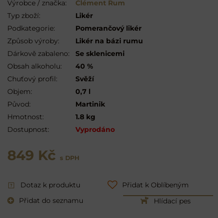
Výrobce / značka:
Clément Rum
Typ zboží:
Likér
Podkategorie:
Pomerančový likér
Způsob výroby:
Likér na bázi rumu
Dárkově zabaleno:
Se sklenicemi
Obsah alkoholu:
40 %
Chuťový profil:
Svěží
Objem:
0,7 l
Původ:
Martinik
Hmotnost:
1.8 kg
Dostupnost:
Vyprodáno
849 Kč
s DPH
Dotaz k produktu
Přidat k Oblíbeným
Přidat do seznamu
Hlídací pes