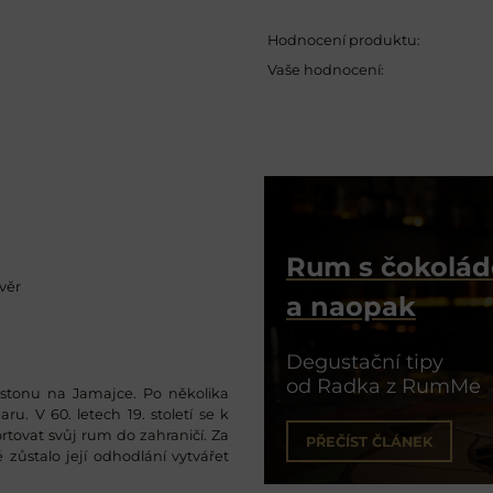
Hodnocení produktu:
Vaše hodnocení:
Rum s čokolá
věr
a naopak
Degustační tipy
od Radka z RumMe
gstonu na Jamajce. Po několika
u. V 60. letech 19. století se k
rtovat svůj rum do zahraničí. Za
PŘEČÍST ČLÁNEK
ě zůstalo její odhodlání vytvářet