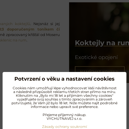
haných koktejlů
. Nejsnáz si jej
:3 doporučeným tonikem či
učně zpracovaný křišťál od Moseru
sklenic na rum
.
Koktejly na r
Exotické opojení
NAMÍCHAT KOKTEJL
Potvrzení o věku a nastavení cookies
Cookies nám umožňují lépe vyhodnocovat Vaši návštěvnost
a následně přizpůsobit reklamu třetích stran přímo na míru.
Kliknutím na „Bylo mi 18 let a přijimám všechny cookies"
vyjadřujete svůj souhlas s tímto zpracováním a zároveň
potvrzujete, že Vám již bylo 18 let. Níže můžete najít podrobné
informace nebo upravit své preference.
Další oblíbené produkty
Přejeme příjemný nákup.
VYCHUTNAVEJ s.r.o.
Zásady ochrany soukromí