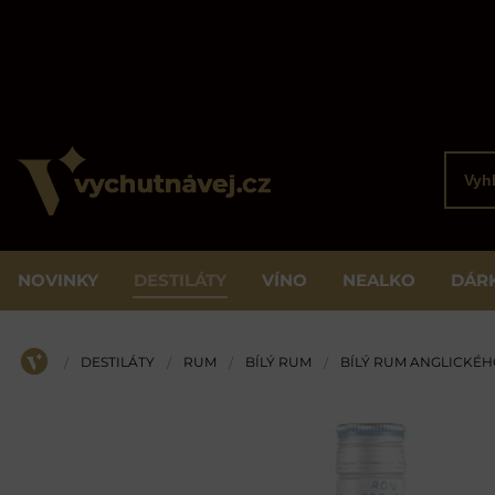
Vyhled
NOVINKY
DESTILÁTY
VÍNO
NEALKO
DÁR
DESTILÁTY
RUM
BÍLÝ RUM
BÍLÝ RUM ANGLICKÉH
/
/
/
/
ÚVOD