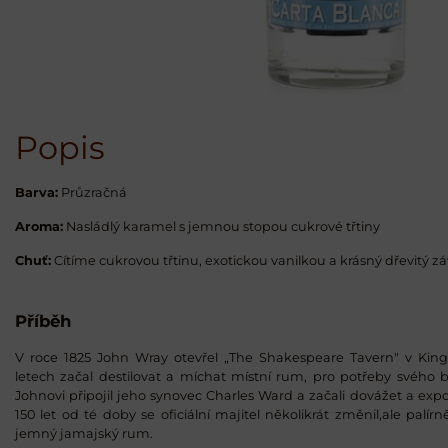
Popis
Barva:
Průzračná
Aroma:
Nasládlý karamel s jemnou stopou cukrové třtiny
Chuť:
Cítíme cukrovou třtinu, exotickou vanilkou a krásný dřevitý zá
Příběh
V roce 1825 John Wray otevřel „The Shakespeare Tavern" v Kin
letech začal destilovat a míchat místní rum, pro potřeby svého bar
Johnovi připojil jeho synovec Charles Ward a začali dovážet a expo
150 let od té doby se oficiální majitel několikrát změnil,ale palírn
jemný jamajský rum.