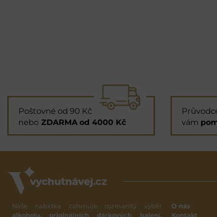
Poštovné od 90 Kč
Průvodc
nebo
ZDARMA
od 4000 Kč
vám
pom
Naše nabídka zahrnuje rozmanitý výběr
O nás
alkoholu, originálních dárkových balení,
Kontakt