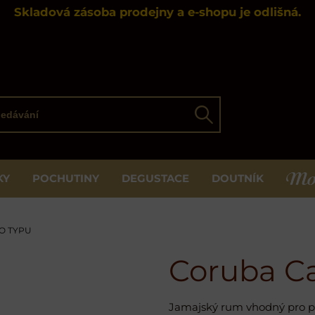
Skladová zásoba prodejny a e-shopu je odlišná.
ávání
Hledat
KY
POCHUTINY
DEGUSTACE
DOUTNÍK
MOS
O TYPU
Coruba Ca
Jamajský rum vhodný pro př