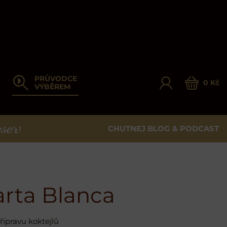
PRŮVODCE
0 Kč
VÝBĚREM
CHUTNEJ BLOG & PODCAST
ER
rta Blanca
ípravu koktejlů