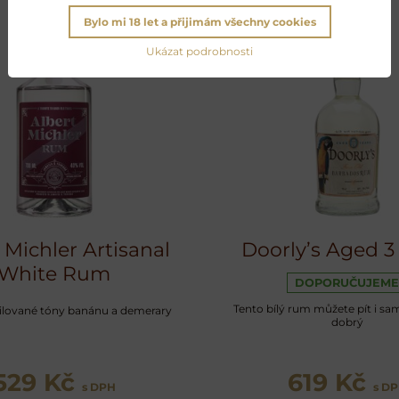
Bylo mi 18 let a přijimám všechny cookies
Ukázat podrobnosti
 Michler Artisanal
Doorly’s Aged 3
White Rum
DOPORUČUJEME
Tento bílý rum můžete pít i sam
ilované tóny banánu a demerary
dobrý
529 Kč
619 Kč
s DPH
s D