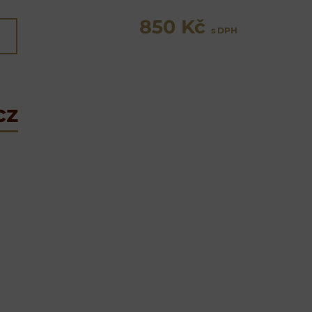
850 Kč
s DPH
cz