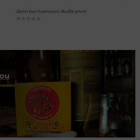
Zatím bez hodnocení. Buďte první!
dou