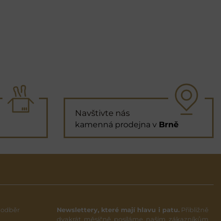
Navštivte nás
kamenná prodejna v
Brně
 odběr
Newslettery, které mají hlavu i patu.
Přibližně
dvakrát měsíčně posíláme našim zákazníkům