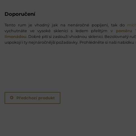
Doporučení
Tento rum je vhodný jak na nenáročné popíjení, tak do
míc
vychutnáte ve vysoké sklenici s ledem přelitým
v poměru 1
limonádou
. Dobré pití si zaslouží vhodnou sklenici. Bezolovnatý r
uspokojí i ty nejnáročnější požadavky. Prohlédněte si naši nabídku
Předchozí produkt