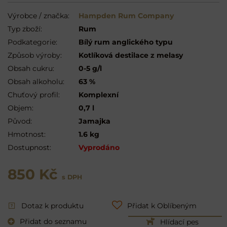
Výrobce / značka:
Hampden Rum Company
Typ zboží:
Rum
Podkategorie:
Bílý rum anglického typu
Způsob výroby:
Kotlíková destilace z melasy
Obsah cukru:
0-5 g/l
Obsah alkoholu:
63 %
Chuťový profil:
Komplexní
Objem:
0,7 l
Původ:
Jamajka
Hmotnost:
1.6 kg
Dostupnost:
Vyprodáno
850 Kč
s DPH
Dotaz k produktu
Přidat k Oblíbeným
Přidat do seznamu
Hlídací pes