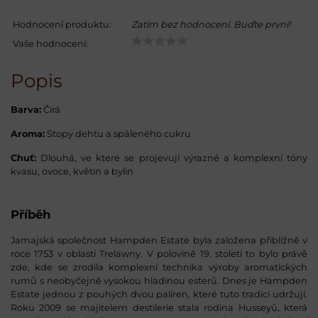
Hodnocení produktu:
Zatím bez hodnocení. Buďte první!
Vaše hodnocení:
Popis
Barva:
Čirá
Aroma:
Stopy dehtu a spáleného cukru
Chuť:
Dlouhá, ve které se projevují výrazné a komplexní tóny
kvasu, ovoce, květin a bylin
Příběh
Jamajská společnost Hampden Estate byla založena přibližně v
roce 1753 v oblasti Trelawny. V polovině 19. století to bylo právě
zde, kde se zrodila komplexní technika výroby aromatických
rumů s neobyčejně vysokou hladinou esterů. Dnes je Hampden
Estate jednou z pouhých dvou palíren, které tuto tradici udržují.
Roku 2009 se majitelem destilerie stala rodina Husseyů, která