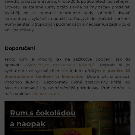
zavedla praxi staření rumu. V roce 2018, po 265 letech od zahájení
provozu, se stařené rumy z této slavné palírny začaly prodávat.
Vyrábějí se za pomoci pramenité vody, přírodní divoké
fermentace a výlučně za použití kotlíkových destilačních zařízení.
Rumy se staří v tropických podmínkách a neobsahují žádný cukr
ani jiné přísady.
Doporučení
Tento rum je vhodný jak na zážitkové popíjení, tak do
opravdu
vyjimečných míchaných koktejlů
. Nejsnáz si jej
vychutnáte ve vysoké sklenici s ledem přelitým
v poměru 1:3
doporučeným tonikem či limonádou
. Dobré pití si zaslouží
vhodnou sklenici. Bezolovnatý ručně zpracovaný křišťál od
Moseru uspokojí i ty nejnáročnější požadavky. Prohlédněte si
naši nabídku
sklenic na rum
.
Rum s čokoládou
a naopak