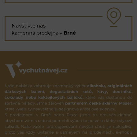
Navštivte nás
kamenná prodejna v
Brně
Naše nabídka zahrnuje rozmanitý výběr
alkoholu, originálních
dárkových balení, degustačních setů, kávy, doutníků,
čokolády nebo koktejlových balíčků,
které vás dostanou do
správné nálady. Jsme zároveň
partnerem české sklárny Moser,
která vyrábí ty nekvalitnější designové křišťálové sklenice.
S prodejnami v Brně nebo Praze jsme tu pro vás denně,
abychom vám s radostí pomohli vybrat to pravé a dárky i stylově
zabalili. Naše vášeň pro objevování nových chutí je nakažlivá,
proto vás vždy uvítáme s úsměvem na prodejnách, e-shopu