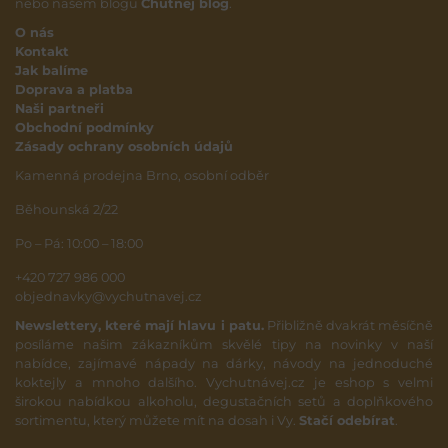
nebo našem blogu
Chutnej blog
.
O nás
Kontakt
Jak balíme
Doprava a platba
Naši partneři
Obchodní podmínky
Zásady ochrany osobních údajů
Kamenná prodejna Brno, osobní odběr
Běhounská 2/22
Po – Pá: 10:00 – 18:00
+420 727 986 000
objednavky@vychutnavej.cz
Newslettery, které mají hlavu i patu.
Přibližně dvakrát měsíčně
posíláme našim zákazníkům skvělé tipy na novinky v naší
nabídce, zajímavé nápady na dárky, návody na jednoduché
koktejly a mnoho dalšího. Vychutnávej.cz je eshop s velmi
širokou nabídkou alkoholu, degustačních setů a doplňkového
sortimentu, který můžete mít na dosah i Vy.
Stačí odebírat
.