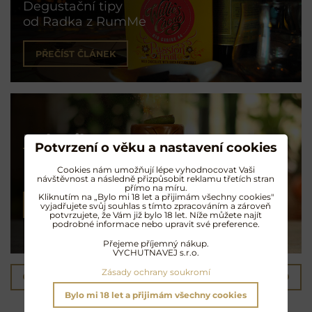
Degustační tipy
od Radka z RumMe
PŘEČÍST ČLÁNEK
Koktejly na rumu
Potvrzení o věku a nastavení cookies
Cookies nám umožňují lépe vyhodnocovat Vaši
Exotické opojení
návštěvnost a následně přizpůsobit reklamu třetích stran
přímo na míru.
Kliknutím na „Bylo mi 18 let a přijimám všechny cookies"
NAMÍCHAT KOKTEJL
vyjadřujete svůj souhlas s tímto zpracováním a zároveň
potvrzujete, že Vám již bylo 18 let. Níže můžete najít
podrobné informace nebo upravit své preference.
Přejeme příjemný nákup.
VYCHUTNAVEJ s.r.o.
Zásady ochrany soukromí
Předchozí produkt
Následující produkt
Bylo mi 18 let a přijimám všechny cookies