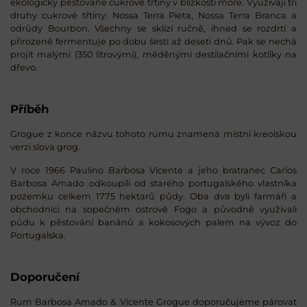
ekologicky pěstované cukrové třtiny v blízkosti moře. Využívají tři
druhy cukrové třtiny: Nossa Terra Pieta, Nossa Terra Branca a
odrůdy Bourbon. Všechny se sklízí ručně, ihned se rozdrtí a
přirozeně fermentuje po dobu šesti až deseti dnů. Pak se nechá
projít malými (350 litrovými), měděnými destilačními kotlíky na
dřevo.
Příběh
Grogue z konce názvu tohoto rumu znamená místní kreolskou
verzi slova grog.
V roce 1966 Paulino Barbosa Vicente a jeho bratranec Carlos
Barbosa Amado odkoupili od starého portugalského vlastníka
pozemku celkem 1775 hektarů půdy. Oba dva byli farmáři a
obchodníci na sopečném ostrově Fogo a původně využívali
půdu k pěstování banánů a kokosových palem na vývoz do
Portugalska.
Doporučení
Rum Barbosa Amado & Vicente Grogue doporučujeme párovat