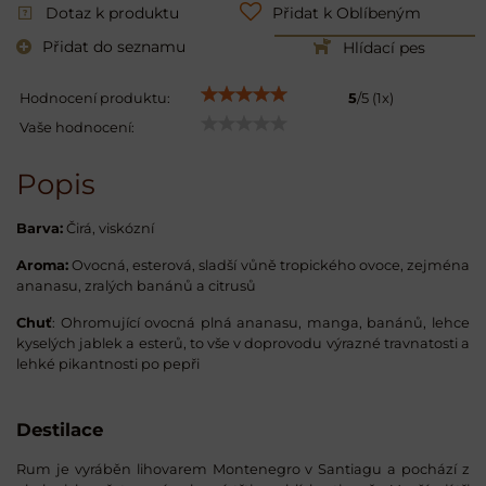
Dotaz k produktu
Přidat k Oblíbeným
Přidat do seznamu
Hlídací pes
Hodnocení produktu:
5
/
5
(
1
x)
Vaše hodnocení:
Popis
Barva:
Čirá, viskózní
Aroma:
Ovocná, esterová, sladší vůně tropického ovoce, zejména
ananasu, zralých banánů a citrusů
Chuť
: Ohromující ovocná plná ananasu, manga, banánů, lehce
kyselých jablek a esterů, to vše v doprovodu výrazné travnatosti a
lehké pikantnosti po pepři
Destilace
Rum je vyráběn lihovarem Montenegro v Santiagu a pochází z