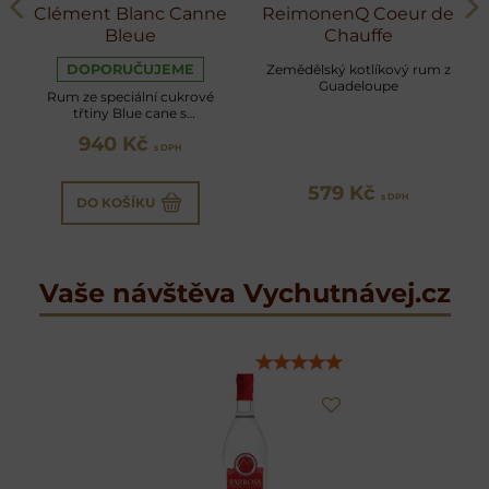
Clément Blanc Canne
ReimonenQ Coeur de
Bleue
Chauffe
DOPORUČUJEME
Zemědělský kotlíkový rum z
Guadeloupe
Rum ze speciální cukrové
třtiny Blue cane s
limetkovými tóny květin a
940 Kč
koření
s DPH
579 Kč
s DPH
DO KOŠÍKU
Vaše návštěva Vychutnávej.cz