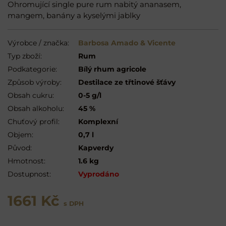
Ohromující single pure rum nabitý ananasem,
mangem, banány a kyselými jablky
Výrobce / značka:
Barbosa Amado & Vicente
Typ zboží:
Rum
Podkategorie:
Bílý rhum agricole
Způsob výroby:
Destilace ze třtinové šťávy
Obsah cukru:
0-5 g/l
Obsah alkoholu:
45 %
Chuťový profil:
Komplexní
Objem:
0,7 l
Původ:
Kapverdy
Hmotnost:
1.6 kg
Dostupnost:
Vyprodáno
1661 Kč
s DPH