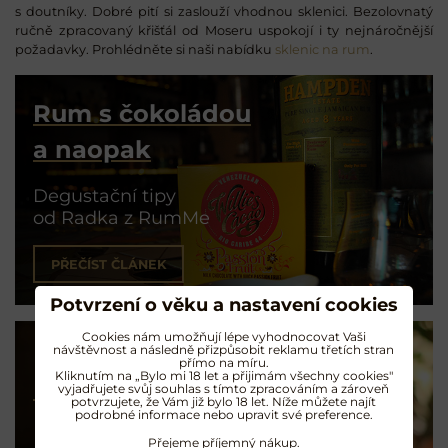
s doutníky. Dobré pití si zaslouží vhodnou sklenici. Bezolovnatý
ručně zpracovaný křišťál od Moseru uspokojí i ty nejnáročnější
požadavky. Prohlédněte si naši nabídku
sklenic na rum
.
Rum s čokoládou
a naopak
Degustační tipy
od Radka z RumMe
PŘEČÍST ČLÁNEK
Potvrzení o věku a nastavení cookies
Cookies nám umožňují lépe vyhodnocovat Vaši
návštěvnost a následně přizpůsobit reklamu třetích stran
přímo na míru.
Kliknutím na „Bylo mi 18 let a přijimám všechny cookies"
Koktejly na rumu
vyjadřujete svůj souhlas s tímto zpracováním a zároveň
potvrzujete, že Vám již bylo 18 let. Níže můžete najít
podrobné informace nebo upravit své preference.
Exotické opojení
Přejeme příjemný nákup.