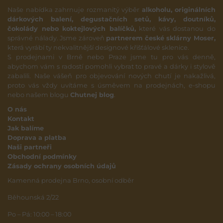
Naše nabídka zahrnuje rozmanitý výběr
alkoholu, originálních
dárkových balení, degustačních setů, kávy, doutníků,
čokolády nebo koktejlových balíčků,
které vás dostanou do
správné nálady. Jsme zároveň
partnerem české sklárny Moser,
která vyrábí ty nekvalitnější designové křišťálové sklenice.
S prodejnami v Brně nebo Praze jsme tu pro vás denně,
abychom vám s radostí pomohli vybrat to pravé a dárky i stylově
zabalili. Naše vášeň pro objevování nových chutí je nakažlivá,
proto vás vždy uvítáme s úsměvem na prodejnách, e-shopu
nebo našem blogu
Chutnej blog
.
O nás
Kontakt
Jak balíme
Doprava a platba
Naši partneři
Obchodní podmínky
Zásady ochrany osobních údajů
Kamenná prodejna Brno, osobní odběr
Běhounská 2/22
Po – Pá: 10:00 – 18:00