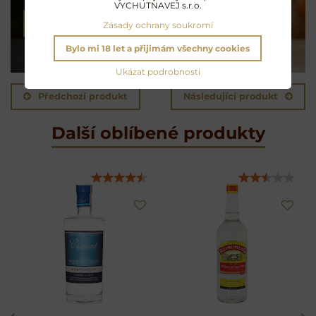
VYCHUTNAVEJ s.r.o.
NAMÍCHAT KOKTEJL
Zásady ochrany soukromí
Bylo mi 18 let a přijimám všechny cookies
Ukázat podrobnosti
Předchozí produkt
Následující produkt
Další oblíbené produkty