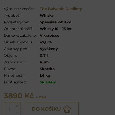
Výrobce / značka:
The Balvenie Distillery
Typ zboží:
Whisky
Podkategorie:
Speyside whisky
Orientační stáří:
Whisky 10 – 15 let
Dárkově zabaleno:
V krabičce
Obsah alkoholu:
47,8 %
Chuťový profil:
Vyvážený
Objem:
0,7 l
Zrání v sudu:
Rum
Původ:
Skotsko
Hmotnost:
1.6 kg
Dostupnost:
Skladem
3890 Kč
s DPH
DO KOŠÍKU