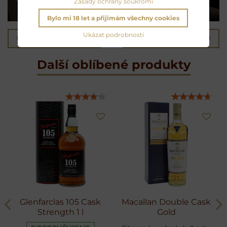
Zásady ochrany soukromí
Bylo mi 18 let a přijimám všechny cookies
Ukázat podrobnosti
Předchozí produkt
Následující produkt
Další oblíbené produkty
Glenfarclas 105 Cask
Macallan Double Cask
Strength 1 l
Gold