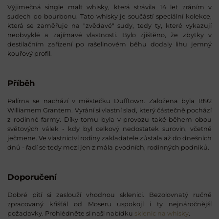
Výjimečná single malt whisky, která strávila 14 let zráním v
sudech po bourbonu. Tato whisky je součástí speciální kolekce,
která se zaměřuje na "zvědavé" sudy, tedy ty, které vykazují
neobvyklé a zajímavé vlastnosti. Bylo zjištěno, že zbytky v
destilačním zařízení po rašelinovém běhu dodaly lihu jemný
kouřový profil.
Příběh
Palírna se nachází v městečku Dufftown. Založena byla 1892
Williamem Grantem. Vyrání si vlastní slad, který částečně pochází
z rodinné farmy. Díky tomu byla v provozu také během obou
světových válek - kdy byl celkový nedostatek surovin, včetně
ječmene. Ve vlastnictví rodiny zakladatele zůstala až do dnešních
dnů - řadí se tedy mezi jen z mála pvodních, rodinných podniků.
Doporučení
Dobré pití si zaslouží vhodnou sklenici. Bezolovnatý ručně
zpracovaný křišťál od Moseru uspokojí i ty nejnáročnější
požadavky. Prohlédněte si naši nabídku
sklenic na whisky
.