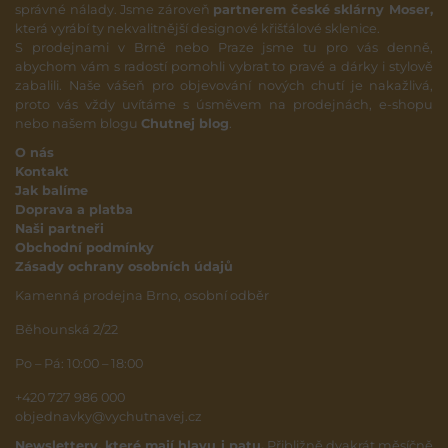
správné nálady. Jsme zároveň
partnerem české sklárny Moser,
která vyrábí ty nekvalitnější designové křišťálové sklenice.
S prodejnami v Brně nebo Praze jsme tu pro vás denně,
abychom vám s radostí pomohli vybrat to pravé a dárky i stylově
zabalili. Naše vášeň pro objevování nových chutí je nakažlivá,
proto vás vždy uvítáme s úsměvem na prodejnách, e-shopu
nebo našem blogu
Chutnej blog
.
O nás
Kontakt
Jak balíme
Doprava a platba
Naši partneři
Obchodní podmínky
Zásady ochrany osobních údajů
Kamenná prodejna Brno, osobní odběr
Běhounská 2/22
Po – Pá: 10:00 – 18:00
+420 727 986 000
objednavky@vychutnavej.cz
Newslettery, které mají hlavu i patu.
Přibližně dvakrát měsíčně