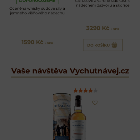
DOPORUČUJEME
Citrusové a vařené sladkosti s
nádechem zázvoru a skořice
Oceněná whisky sudové síly a
jemného višňového nádechu
3290 Kč
s DPH
1590 Kč
s DPH
DO KOŠÍKU
Vaše návštěva Vychutnávej.cz