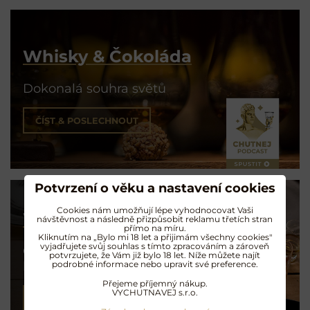
Whisky & Čokoláda
Dokonalá souhra světů
ČÍST & POSLECHNOUT
Potvrzení o věku a nastavení cookies
Cookies nám umožňují lépe vyhodnocovat Vaši
Whisky & Jídlo
návštěvnost a následně přizpůsobit reklamu třetích stran
přímo na míru.
Kliknutím na „Bylo mi 18 let a přijimám všechny cookies"
vyjadřujete svůj souhlas s tímto zpracováním a zároveň
Co na talíři
potvrzujete, že Vám již bylo 18 let. Níže můžete najít
podrobné informace nebo upravit své preference.
k láhvi skotské
Přejeme příjemný nákup.
VYCHUTNAVEJ s.r.o.
ČÍST & POSLECHNOUT