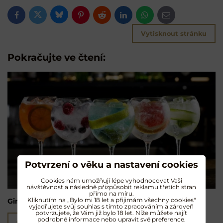
Bluesky
Twitter
Facebook
Pinterest
Reddit
LinkedIn
WhatsApp
E-
mail
Vytisknout stránku
Pokračujte ve čtení:
Potvrzení o věku a nastavení cookies
Cookies nám umožňují lépe vyhodnocovat Vaši
návštěvnost a následně přizpůsobit reklamu třetích stran
přímo na míru.
Kliknutím na „Bylo mi 18 let a přijimám všechny cookies"
Gin & Tonic
vyjadřujete svůj souhlas s tímto zpracováním a zároveň
potvrzujete, že Vám již bylo 18 let. Níže můžete najít
podrobné informace nebo upravit své preference.
Čtěte více