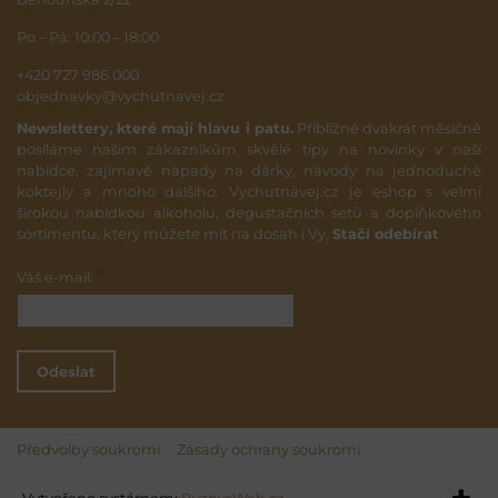
Po – Pá: 10:00 – 18:00
+420 727 986 000
objednavky@vychutnavej.cz
Newslettery, které mají hlavu i patu.
Přibližně dvakrát měsíčně
posíláme našim zákazníkům skvělé tipy na novinky v naší
nabídce, zajímavé nápady na dárky, návody na jednoduché
koktejly a mnoho dalšího. Vychutnávej.cz je eshop s velmi
širokou nabídkou alkoholu, degustačních setů a doplňkového
sortimentu, který můžete mít na dosah i Vy.
Stačí odebírat
.
*
Váš e-mail:
Odeslat
Předvolby soukromí
Zásady ochrany soukromí