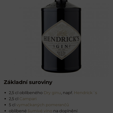
Základní suroviny
2,5 cl oblíbeného
Dry ginu
, např.
Hendrick´s
2,5 cl
Campari
5 cl
vymačkaných pomerančů
oblíbené
šumivé víno
na doplnění