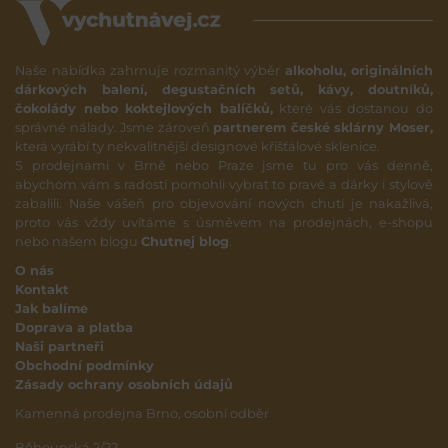
Naše nabídka zahrnuje rozmanitý výběr
alkoholu, originálních
dárkových balení, degustačních setů, kávy, doutníků,
čokolády nebo koktejlových balíčků,
které vás dostanou do
správné nálady. Jsme zároveň
partnerem české sklárny Moser,
která vyrábí ty nekvalitnější designové křišťálové sklenice.
S prodejnami v Brně nebo Praze jsme tu pro vás denně,
abychom vám s radostí pomohli vybrat to pravé a dárky i stylově
zabalili. Naše vášeň pro objevování nových chutí je nakažlivá,
proto vás vždy uvítáme s úsměvem na prodejnách, e-shopu
nebo našem blogu
Chutnej blog
.
O nás
Kontakt
Jak balíme
Doprava a platba
Naši partneři
Obchodní podmínky
Zásady ochrany osobních údajů
Kamenná prodejna Brno, osobní odběr
Běhounská 2/22