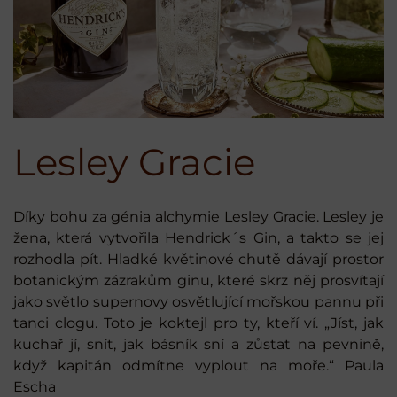
Lesley Gracie
Díky bohu za génia alchymie Lesley Gracie. Lesley je
žena, která vytvořila Hendrick´s Gin, a takto se jej
rozhodla pít. Hladké květinové chutě dávají prostor
botanickým zázrakům ginu, které skrz něj prosvítají
jako světlo supernovy osvětlující mořskou pannu při
tanci clogu. Toto je koktejl pro ty, kteří ví. „Jíst, jak
kuchař jí, snít, jak básník sní a zůstat na pevnině,
když kapitán odmítne vyplout na moře.“ Paula
Escha