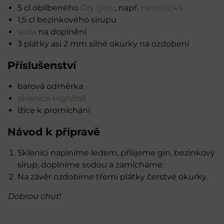
5 cl oblíbeného
Dry ginu
, např.
Hendrick’s
1,5 cl bezinkového sirupu
soda
na doplnění
3 plátky asi 2 mm silné okurky na ozdobení
Příslušenství
barová odměrka
sklenice Highball
lžíce k promíchání
Návod k přípravě
Sklenici naplníme ledem, přilijeme gin, bezinkový
sirup, doplníme sodou a zamícháme.
Na závěr ozdobíme třemi plátky čerstvé okurky.
Dobrou chuť!