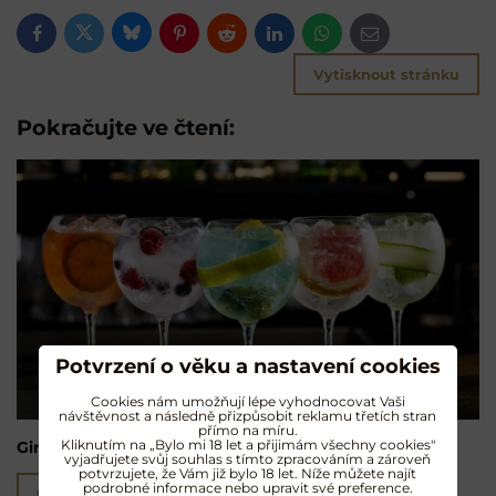
Bluesky
Twitter
Facebook
Pinterest
Reddit
LinkedIn
WhatsApp
E-
mail
Vytisknout stránku
Pokračujte ve čtení:
Potvrzení o věku a nastavení cookies
Cookies nám umožňují lépe vyhodnocovat Vaši
návštěvnost a následně přizpůsobit reklamu třetích stran
přímo na míru.
Kliknutím na „Bylo mi 18 let a přijimám všechny cookies"
Gin & Tonic
vyjadřujete svůj souhlas s tímto zpracováním a zároveň
potvrzujete, že Vám již bylo 18 let. Níže můžete najít
podrobné informace nebo upravit své preference.
Čtěte více