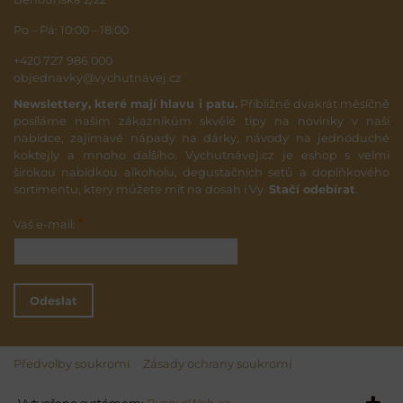
Po – Pá: 10:00 – 18:00
+420 727 986 000
objednavky@vychutnavej.cz
Newslettery, které mají hlavu i patu.
Přibližně dvakrát měsíčně
posíláme našim zákazníkům skvělé tipy na novinky v naší
nabídce, zajímavé nápady na dárky, návody na jednoduché
koktejly a mnoho dalšího. Vychutnávej.cz je eshop s velmi
širokou nabídkou alkoholu, degustačních setů a doplňkového
sortimentu, který můžete mít na dosah i Vy.
Stačí odebírat
.
*
Váš e-mail:
Odeslat
Předvolby soukromí
Zásady ochrany soukromí