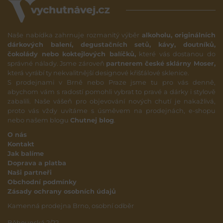
Naše nabídka zahrnuje rozmanitý výběr
alkoholu, originálních
dárkových balení, degustačních setů, kávy, doutníků,
čokolády nebo koktejlových balíčků,
které vás dostanou do
správné nálady. Jsme zároveň
partnerem české sklárny Moser,
která vyrábí ty nekvalitnější designové křišťálové sklenice.
S prodejnami v Brně nebo Praze jsme tu pro vás denně,
abychom vám s radostí pomohli vybrat to pravé a dárky i stylově
zabalili. Naše vášeň pro objevování nových chutí je nakažlivá,
proto vás vždy uvítáme s úsměvem na prodejnách, e-shopu
nebo našem blogu
Chutnej blog
.
O nás
Kontakt
Jak balíme
Doprava a platba
Naši partneři
Obchodní podmínky
Zásady ochrany osobních údajů
Kamenná prodejna Brno, osobní odběr
Běhounská 2/22