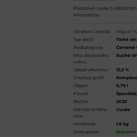
Působivé cuvée 5 odrůd tó
mineralitou
Výrobce / značka:
Miguel To
Typ zboží:
Tiché vín
Podkategorie:
Červené 
Míra zbytkového
Suché ví
cukru:
Obsah alkoholu:
13,5 %
Chuťový profil:
Komplex
Objem:
0,75 l
Původ:
Španělsk
Ročník:
2020
Odrůda tichého
Cuvée
vína:
Hmotnost:
1.6 kg
Dostupnost:
Skladem