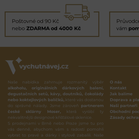
Poštovné od 90 Kč
Průvodc
nebo
ZDARMA
od 4000 Kč
vám
pom
Naše nabídka zahrnuje rozmanitý výběr
O nás
alkoholu, originálních dárkových balení,
Kontakt
degustačních setů, kávy, doutníků, čokolády
Jak balíme
nebo koktejlových balíčků,
které vás dostanou
Doprava a pl
do správné nálady. Jsme zároveň
partnerem
Naši partneři
české sklárny Moser,
která vyrábí ty
Obchodní po
nekvalitnější designové křišťálové sklenice.
Zásady ochra
S prodejnami v Brně nebo Praze jsme tu pro
vás denně, abychom vám s radostí pomohli
vybrat to pravé a dárky i stylově zabalili. Naše