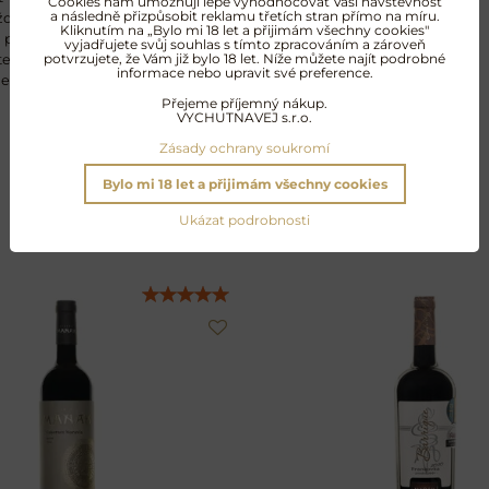
Cookies nám umožňují lépe vyhodnocovat Vaši návštěvnost
a následně přizpůsobit reklamu třetích stran přímo na míru.
 každá generace pociťovala stejnou
Kliknutím na „Bylo mi 18 let a přijimám všechny cookies"
 představují mozaiku vlastností,
vyjadřujete svůj souhlas s tímto zpracováním a zároveň
potvrzujete, že Vám již bylo 18 let. Níže můžete najít podrobné
teré sahají daleko do minulosti.
informace nebo upravit své preference.
nečný smysl pro místo.
Přejeme příjemný nákup.
VYCHUTNAVEJ s.r.o.
Zásady ochrany soukromí
Bylo mi 18 let a přijimám všechny cookies
Další oblíbené produkty
Ukázat podrobnosti