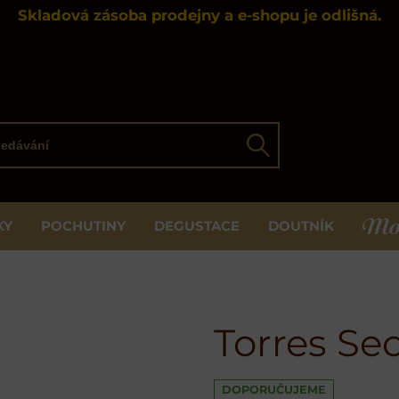
Skladová zásoba prodejny a e-shopu je odlišná.
ávání
Hledat
KY
POCHUTINY
DEGUSTACE
DOUTNÍK
MOS
Torres Sec
DOPORUČUJEME