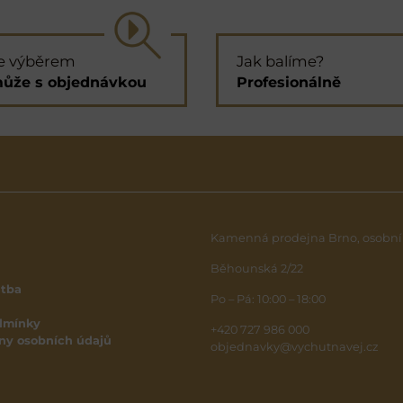
e výběrem
Jak balíme?
ůže s objednávkou
Profesionálně
Kamenná prodejna Brno, osobní
Běhounská 2/22
atba
Po – Pá: 10:00 – 18:00
dmínky
+420 727 986 000
ny osobních údajů
objednavky@vychutnavej.cz