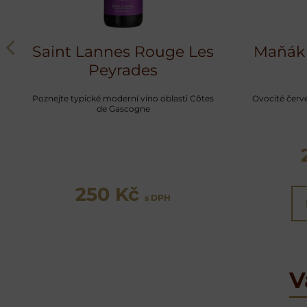
Saint Lannes Rouge Les
Maňák 
Peyrades
Poznejte typické moderní víno oblasti Côtes
Ovocité červ
de Gascogne
250 Kč
s DPH
V