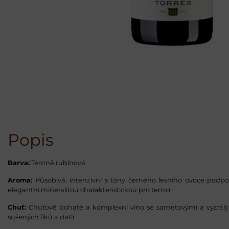
Popis
Barva:
Temně rubínová
Aroma:
Působivá, intenzivní s tóny černého lesního ovoce pod
elegantní mineralitou charakteristickou pro terroir
Chuť:
Chuťově bohaté a komplexní víno se sametovými a vyzrálými
sušených fíků a datlí