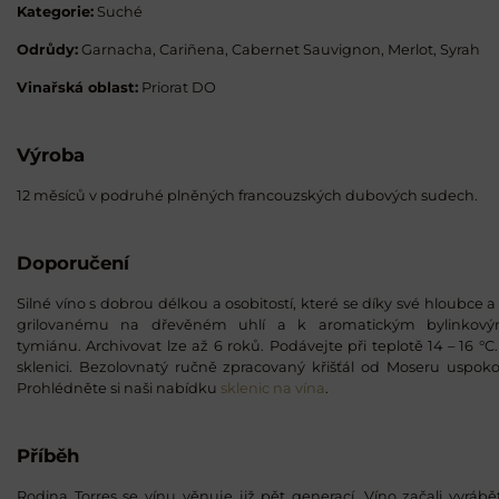
Kategorie:
Suché
Odrůdy:
Garnacha, Cariñena, Cabernet Sauvignon, Merlot, Syrah
Vinařská oblast:
Priorat DO
Výroba
12 měsíců v podruhé plněných francouzských dubových sudech.
Doporučení
Silné víno s dobrou délkou a osobitostí, které se díky své hloubce
grilovanému na dřevěném uhlí a k aromatickým bylinko
tymiánu. Archivovat lze až 6 roků. Podávejte při teplotě 14 – 16 °
sklenici. Bezolovnatý ručně zpracovaný křišťál od Moseru uspokoj
Prohlédněte si naši nabídku
sklenic na vína
.
Příběh
Rodina Torres se vínu věnuje již pět generací. Víno začali vyráb