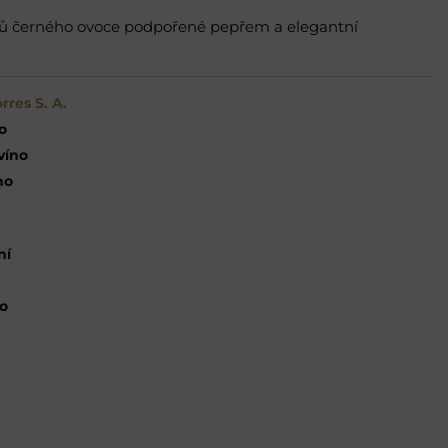
nů černého ovoce podpořené pepřem a elegantní
rres S. A.
o
víno
no
ní
o