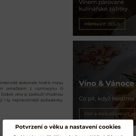
Vínem párované
kulinářské zážitky
PŘIPRAVIT JÍDLO
Víno & Vánoce
 a intenzitě dokonale hodí k masu
vým omáčkám z rozmarýnu či
C. Dobré víno si zaslouží vhodnou
Co pít, když hostíme
í i ty nejnáročnější požadavky.
ČÍST & POSLECHNOUT
Potvrzení o věku a nastavení cookies
ět v Penedès v roce 1870, i když