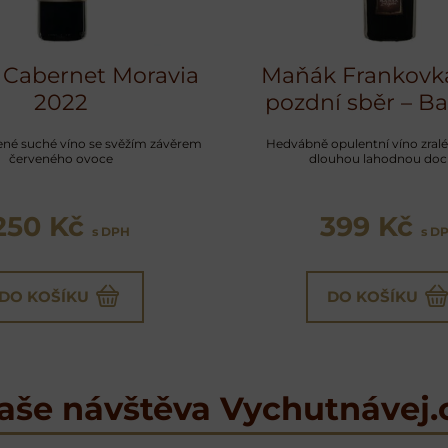
Cabernet Moravia
Maňák Frankovk
2022
pozdní sběr – Ba
ené suché víno se svěžím závěrem
Hedvábně opulentní víno zral
červeného ovoce
dlouhou lahodnou doc
250 Kč
399 Kč
s DPH
s D
DO KOŠÍKU
DO KOŠÍKU
aše návštěva Vychutnávej.