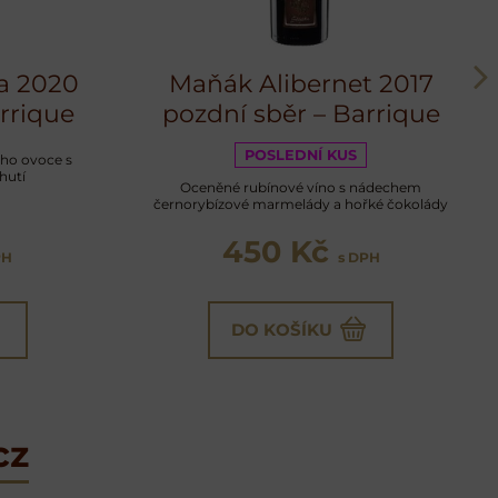
a 2020
Maňák Alibernet 2017
rrique
pozdní sběr – Barrique
POSLEDNÍ KUS
ého ovoce s
hutí
Oceněné rubínové víno s nádechem
černorybízové marmelády a hořké čokolády
450 Kč
PH
s DPH
DO KOŠÍKU
cz