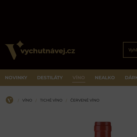
Vyhled
NOVINKY
DESTILÁTY
VÍNO
NEALKO
DÁR
VÍNO
TICHÉ VÍNO
ČERVENÉ VÍNO
/
/
/
ÚVOD