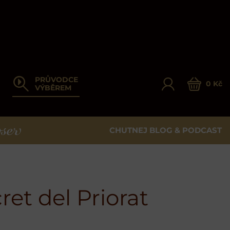
PRŮVODCE
0 Kč
VÝBĚREM
CHUTNEJ BLOG & PODCAST
ER
ret del Priorat