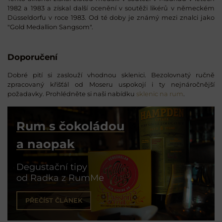
1982 a 1983 a získal další ocenění v soutěži likérů v německém
Düsseldorfu v roce 1983. Od té doby je známý mezi znalci jako
"Gold Medallion Sangsom".
Doporučení
Dobré pití si zaslouží vhodnou sklenici. Bezolovnatý ručně
zpracovaný křišťál od Moseru uspokojí i ty nejnáročnější
požadavky. Prohlédněte si naši nabídku
sklenic na rum
.
Rum s čokoládou
a naopak
Degustační tipy
od Radka z RumMe
PŘEČÍST ČLÁNEK