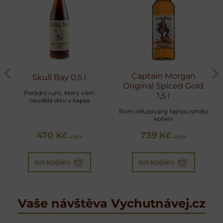
Captain Morgan
Skull Bay 0,5 l
Original Spiced Gold
Parádní rum, který vám
1,5 l
neudělá díru v kapse
Rum infuzovaný tajnou směsí
koření
470 Kč
739 Kč
s DPH
s DPH
DO KOŠÍKU
DO KOŠÍKU
Vaše návštěva Vychutnávej.cz