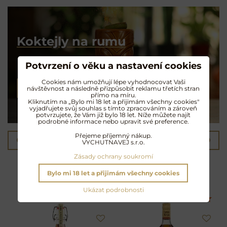
Koktejly na rumu
Exotické opojení
Potvrzení o věku a nastavení cookies
Cookies nám umožňují lépe vyhodnocovat Vaši
NAMÍCHAT KOKTEJL
návštěvnost a následně přizpůsobit reklamu třetích stran
přímo na míru.
Kliknutím na „Bylo mi 18 let a přijimám všechny cookies"
vyjadřujete svůj souhlas s tímto zpracováním a zároveň
potvrzujete, že Vám již bylo 18 let. Níže můžete najít
podrobné informace nebo upravit své preference.
Přejeme příjemný nákup.
Předchozí produkt
Následující produkt
VYCHUTNAVEJ s.r.o.
Zásady ochrany soukromí
Další oblíbené produkty
Bylo mi 18 let a přijimám všechny cookies
Ukázat podrobnosti