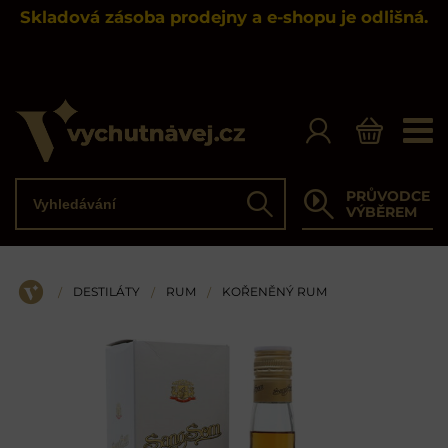
Skladová zásoba prodejny a e-shopu je odlišná.
Vyhledávání
PRŮVODCE
Hledat
VÝBĚREM
DESTILÁTY
RUM
KOŘENĚNÝ RUM
/
/
/
ÚVOD