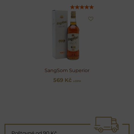
SangSom Superior
569 Kč
s DPH
Poštovné od 90 Kč