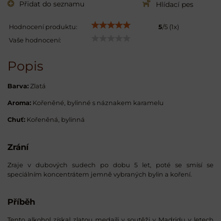
Přidat do seznamu
Hlídací pes
Hodnocení produktu:
5
/
5
(
1
x)
Vaše hodnocení:
Popis
Barva:
Zlatá
Aroma:
Kořeněné, bylinné s náznakem karamelu
Chuť:
Kořeněná, bylinná
Zrání
Zraje v dubových sudech po dobu 5 let, poté se smísí se
speciálním koncentrátem jemně vybraných bylin a koření.
Příběh
Tento alkohol získal zlatou medaili v soutěži v Madridu v letech