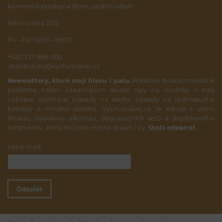
Kamenná prodejna Brno, osobní odběr
Běhounská 2/22
Po – Pá: 10:00 – 18:00
+420 727 986 000
objednavky@vychutnavej.cz
Newslettery, které mají hlavu i patu.
Přibližně dvakrát měsíčně
posíláme našim zákazníkům skvělé tipy na novinky v naší
nabídce, zajímavé nápady na dárky, návody na jednoduché
koktejly a mnoho dalšího. Vychutnávej.cz je eshop s velmi
širokou nabídkou alkoholu, degustačních setů a doplňkového
sortimentu, který můžete mít na dosah i Vy.
Stačí odebírat
.
*
Váš e-mail:
Odeslat