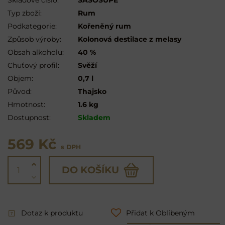
Typ zboží:
Rum
Podkategorie:
Kořeněný rum
Způsob výroby:
Kolonová destilace z melasy
Obsah alkoholu:
40 %
Chuťový profil:
Svěží
Objem:
0,7 l
Původ:
Thajsko
Hmotnost:
1.6 kg
Dostupnost:
Skladem
569 Kč
s DPH
DO KOŠÍKU
Dotaz k produktu
Přidat k Oblíbeným