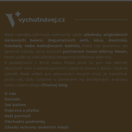
Naše nabídka zahrnuje rozmanitý výběr
alkoholu, originálních
dárkových balení, degustačních setů, kávy, doutníků,
čokolády nebo koktejlových balíčků,
které vás dostanou do
správné nálady. Jsme zároveň
partnerem české sklárny Moser,
která vyrábí ty nekvalitnější designové křišťálové sklenice.
S prodejnami v Brně nebo Praze jsme tu pro vás denně,
abychom vám s radostí pomohli vybrat to pravé a dárky i stylově
zabalili. Naše vášeň pro objevování nových chutí je nakažlivá,
proto vás vždy uvítáme s úsměvem na prodejnách, e-shopu
nebo našem blogu
Chutnej blog
.
O nás
Kontakt
Jak balíme
Doprava a platba
Naši partneři
Obchodní podmínky
Zásady ochrany osobních údajů