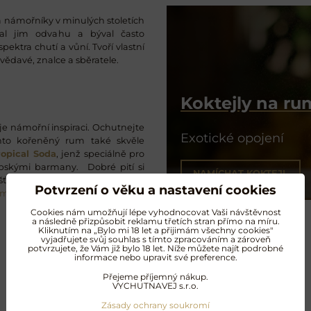
a námořníky v minulých stoletích
dal jim odvahu a býval často
ektra chutí a vůní. Tvoří vlastní
vědavé, znalce a sběratele.
Koktejly na r
 námořní inspiraci. Ochutnejte
Exotické opojení
nto kořeněný rum také skvěle
opical Soda
, jenž speciálně pro
pskými barmany. Dobré pití si
NAMÍCHAT KOKTEJL
išťál od Moseru uspokojí i ty
Potvrzení o věku a nastavení cookies
um
.
Cookies nám umožňují lépe vyhodnocovat Vaši návštěvnost
a následně přizpůsobit reklamu třetích stran přímo na míru.
Kliknutím na „Bylo mi 18 let a přijimám všechny cookies"
vyjadřujete svůj souhlas s tímto zpracováním a zároveň
potvrzujete, že Vám již bylo 18 let. Níže můžete najít podrobné
informace nebo upravit své preference.
Další oblíbené produkty
Přejeme příjemný nákup.
VYCHUTNAVEJ s.r.o.
Zásady ochrany soukromí