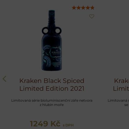
Kraken Black Spiced
Krak
Limited Edition 2021
Limi
Limitovaná série bioluminiscenční záře netvora
Limitovaná 
z hlubin moře
se
1249 Kč
s DPH