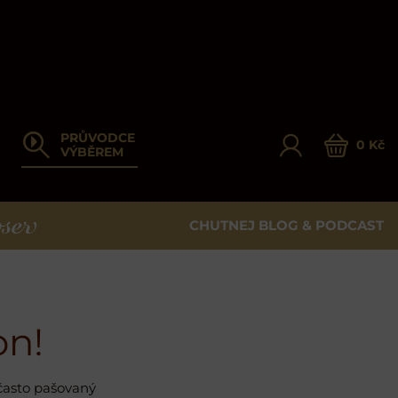
PRŮVODCE
0 Kč
VÝBĚREM
CHUTNEJ BLOG & PODCAST
ER
on!
 často pašovaný