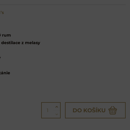
’s
ý rum
 destilace z melasy
ý
tánie
DO KOŠÍKU