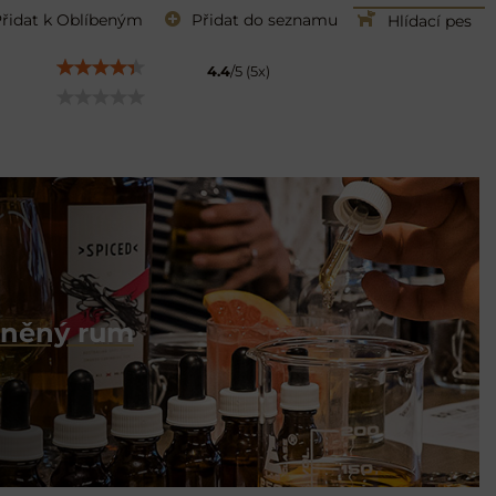
řidat k Oblíbeným
Přidat do seznamu
Hlídací pes
4.4
/
5
(
5
x)
řeněný rum