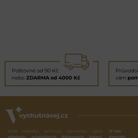
Poštovné od 90 Kč
Průvodc
nebo
ZDARMA
od 4000 Kč
vám
pom
Naše nabídka zahrnuje rozmanitý výběr
O nás
alkoholu, originálních dárkových balení,
Kontakt