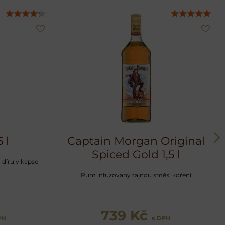
 l
Captain Morgan Original
Spiced Gold 1,5 l
 díru v kapse
Rum infuzovaný tajnou směsí koření
739 Kč
PH
s DPH