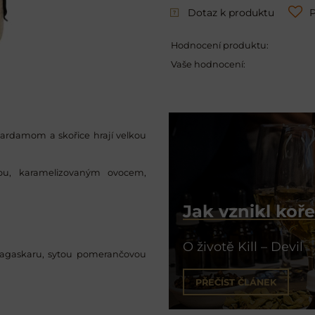
Dotaz k produktu
P
Hodnocení produktu:
Vaše hodnocení:
kardamom a skořice hrají velkou
u, karamelizovaným ovocem,
Jak vznikl ko
O životě Kill – Devil
agaskaru, sytou pomerančovou
PŘEČÍST ČLÁNEK