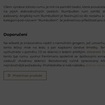
Cílem výrobce tohoto rumu je mít na paměti tradici, která provázel
na jejich dobrodružných cestách. Rumbullion rum zahřál, 
pašovaný. Anglický rum Rumbullion! je fascinující co do rozsahu a sp
kategorii pod názvem "Rumbullion!". Je jedinečnou příležitostí pro z
Doporučení
Na etiketě je znázorněna nádrž s námořním grogem, jež umocňuje
tento léčivý mok na ledu s pár kapkami čerstvé limetky. Te
vychutnáte v poměru 1:3 ve sklenici s ledem přelitým
mixerem Tr
tento typ rumu vyvinul Fentimans společně se špičkovými evro
zaslouží vhodnou sklenici. Bezolovnatý ručně zpracovaný kř
nejnáročnější požadavky. Prohlédněte si naši nabídku
sklenic na r
Předchozí produkt