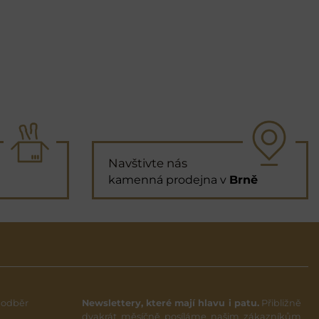
Navštivte nás
kamenná prodejna v
Brně
 odběr
Newslettery, které mají hlavu i patu.
Přibližně
dvakrát měsíčně posíláme našim zákazníkům