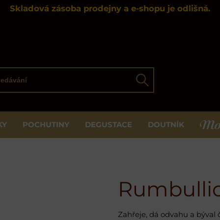
Skladová zásoba prodejny a e-shopu je odlišná.
ávání
Hledat
KY
POCHUTINY
DEGUSTACE
DOUTNÍK
MOS
Rumbulli
Zahřeje, dá odvahu a býval