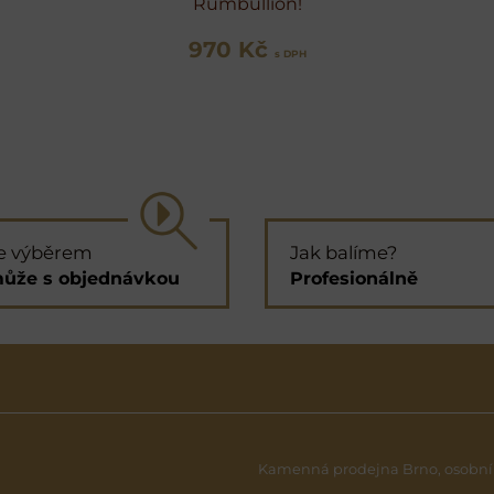
Rumbullion!
970 Kč
s DPH
e výběrem
Jak balíme?
ůže s objednávkou
Profesionálně
Kamenná prodejna Brno, osobní