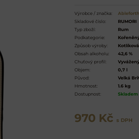
Výrobce / značka:
Ableforth
Skladové číslo:
RUMORI
Typ zboží:
Rum
Podkategorie:
Kořeněn
Způsob výroby:
Kotlíková
Obsah alkoholu:
42,6 %
Chuťový profil:
Vyvážen
Objem:
0,7 l
Původ:
Velká Bri
Hmotnost:
1.6 kg
Dostupnost:
Skladem
970 Kč
s DPH