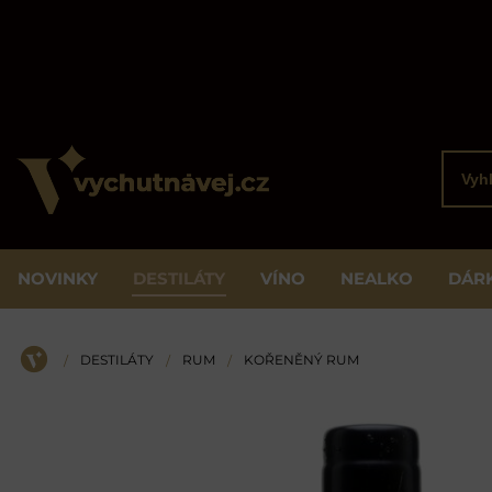
Vyhled
NOVINKY
DESTILÁTY
VÍNO
NEALKO
DÁR
DESTILÁTY
RUM
KOŘENĚNÝ RUM
/
/
/
ÚVOD