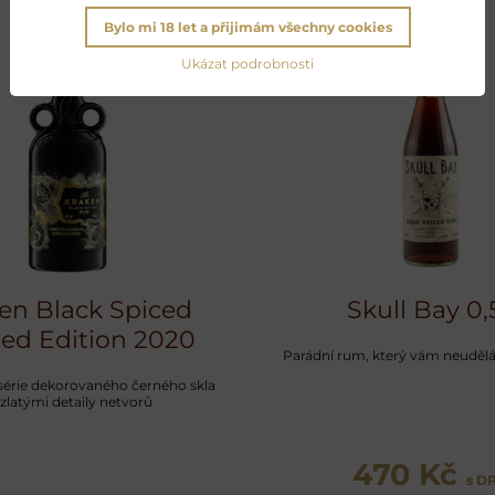
Bylo mi 18 let a přijimám všechny cookies
Ukázat podrobnosti
en Black Spiced
Skull Bay 0,5
ted Edition 2020
Parádní rum, který vám neudělá
série dekorovaného černého skla
 zlatými detaily netvorů
470 Kč
s D