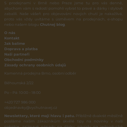
S prodejnami v Brně nebo Praze jsme tu pro vás denně,
abychom vám s radostí pomohli vybrat to pravé a dárky i stylově
zabalili. Naše vášeň pro objevování nových chutí je nakažlivá,
proto vás vždy uvítáme s úsměvem na prodejnách, e-shopu
nebo našem blogu
Chutnej blog
.
O nás
Kontakt
Jak balíme
Doprava a platba
Naši partneři
Obchodní podmínky
Zásady ochrany osobních údajů
Kamenná prodejna Brno, osobní odběr
Běhounská 2/22
Po – Pá: 10:00 – 18:00
+420 727 986 000
objednavky@vychutnavej.cz
Newslettery, které mají hlavu i patu.
Přibližně dvakrát měsíčně
posíláme našim zákazníkům skvělé tipy na novinky v naší
nabídce, zajímavé nápady na dárky, návody na jednoduché