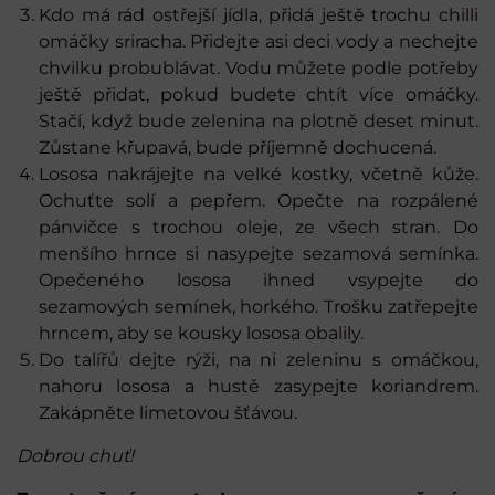
Kdo má rád ostřejší jídla, přidá ještě trochu chilli
omáčky sriracha. Přidejte asi deci vody a nechejte
chvilku probublávat. Vodu můžete podle potřeby
ještě přidat, pokud budete chtít více omáčky.
Stačí, když bude zelenina na plotně deset minut.
Zůstane křupavá, bude příjemně dochucená.
Lososa nakrájejte na velké kostky, včetně kůže.
Ochuťte solí a pepřem. Opečte na rozpálené
pánvičce s trochou oleje, ze všech stran. Do
menšího hrnce si nasypejte sezamová semínka.
Opečeného lososa ihned vsypejte do
sezamových semínek, horkého. Trošku zatřepejte
hrncem, aby se kousky lososa obalily.
Do talířů dejte rýži, na ni zeleninu s omáčkou,
nahoru lososa a hustě zasypejte koriandrem.
Zakápněte limetovou šťávou.
Dobrou chuť!