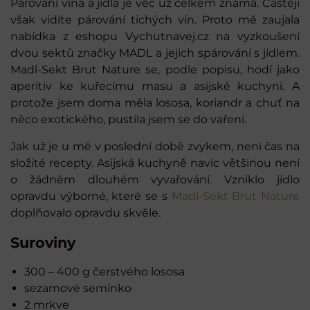
Párování vína a jídla je věc už celkem známá. Častěji
však vidíte párování tichých vín. Proto mě zaujala
nabídka z eshopu Vychutnavej.cz na vyzkoušení
dvou sektů značky MADL a jejich spárování s jídlem.
Madl-Sekt Brut Nature se, podle popisu, hodí jako
aperitiv ke kuřecímu masu a asijské kuchyni. A
protože jsem doma měla lososa, koriandr a chuť na
něco exotického, pustila jsem se do vaření.
Jak už je u mě v poslední době zvykem, není čas na
složité recepty. Asijská kuchyně navíc většinou není
o žádném dlouhém vyvařování. Vzniklo jídlo
opravdu výborné, které se s
Madl-Sekt Brut Nature
doplňovalo opravdu skvěle.
Suroviny
300 – 400 g čerstvého lososa
sezamové semínko
2 mrkve