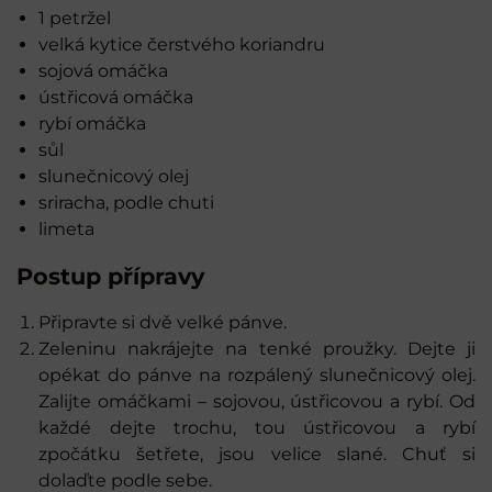
1 petržel
velká kytice čerstvého koriandru
sojová omáčka
ústřicová omáčka
rybí omáčka
sůl
slunečnicový olej
sriracha, podle chuti
limeta
Postup přípravy
Připravte si dvě velké pánve.
Zeleninu nakrájejte na tenké proužky. Dejte ji
opékat do pánve na rozpálený slunečnicový olej.
Zalijte omáčkami – sojovou, ústřicovou a rybí. Od
každé dejte trochu, tou ústřicovou a rybí
zpočátku šetřete, jsou velice slané. Chuť si
dolaďte podle sebe.