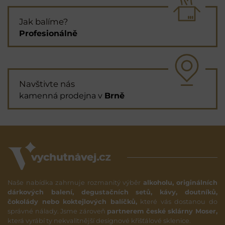
Jak balíme?
Profesionálně
Navštivte nás
kamenná prodejna v
Brně
Naše nabídka zahrnuje rozmanitý výběr
alkoholu, originálních
dárkových balení, degustačních setů, kávy, doutníků,
čokolády nebo koktejlových balíčků,
které vás dostanou do
správné nálady. Jsme zároveň
partnerem české sklárny Moser,
která vyrábí ty nekvalitnější designové křišťálové sklenice.