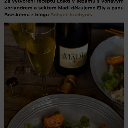
Za vytvoření receptu Losos v sezamu s voňavým
koriandrem a sektem Madl děkujeme Elly a panu
Božskému z blogu
Bohyně kuchyně
.