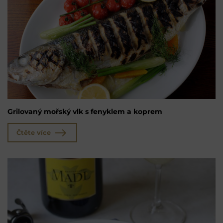
Grilovaný mořský vlk s fenyklem a koprem
Čtěte více