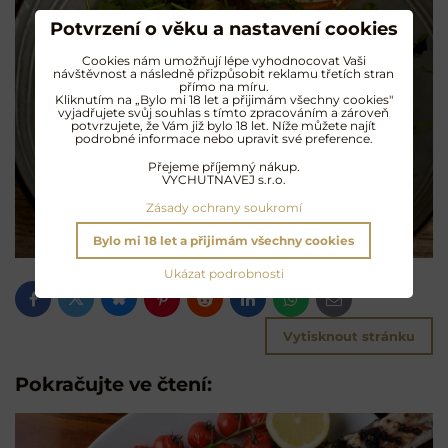
Potvrzení o věku a nastavení cookies
Cookies nám umožňují lépe vyhodnocovat Vaši
návštěvnost a následně přizpůsobit reklamu třetích stran
přímo na míru.
Kliknutím na „Bylo mi 18 let a přijimám všechny cookies"
vyjadřujete svůj souhlas s tímto zpracováním a zároveň
potvrzujete, že Vám již bylo 18 let. Níže můžete najít
podrobné informace nebo upravit své preference.
Přejeme příjemný nákup.
VYCHUTNAVEJ s.r.o.
Zásady ochrany soukromí
Bylo mi 18 let a přijimám všechny cookies
Ukázat podrobnosti
Bluesky
Twitter
Facebook
Pinterest
Reddit
LinkedIn
WhatsApp
E-
mail
Vytisknout stránku
Pokračujte ve čtení: