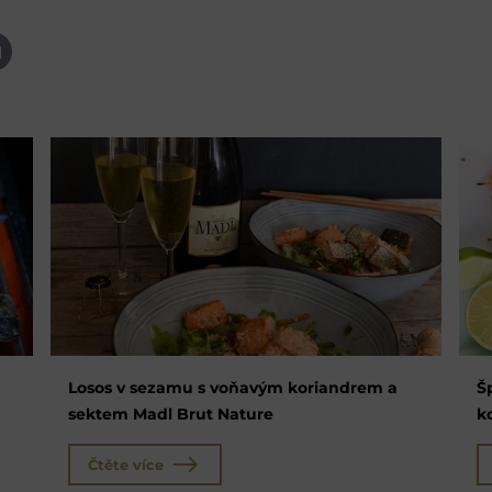
App
-
ail
Losos v sezamu s voňavým koriandrem a
Š
sektem Madl Brut Nature
k
Čtěte více