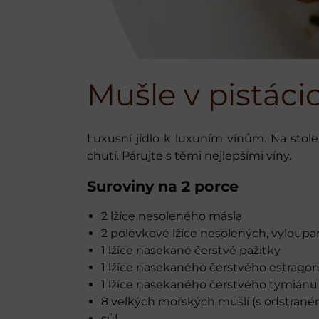
Mušle v pistáci
Luxusní jídlo k luxuním vínům. Na stole
chutí. Párujte s těmi nejlepšími víny.
Suroviny na 2 porce
2 lžíce nesoleného másla
2 polévkové lžíce nesolených, vyloupa
1 lžíce nasekané čerstvé pažitky
1 lžíce nasekaného čerstvého estrago
1 lžíce nasekaného čerstvého tymiánu
8 velkých mořských mušlí (s odstran
sůl