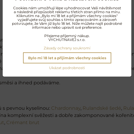
Cookies nám umožňují lépe vyhodnocovat Vaši návštěvnost
a následně přizpůsobit reklamu třetích stran přímo na míru.
Kliknutím na „Bylo mi 18 let a přijimám všechny cookies"
vyjadřujete svůj souhlas s tímto zpracováním a zároveň
potvrzujete, že Vám již bylo 18 let. Níže můžete najít podrobné
informace nebo upravit své preference.
Přejeme příjemný nákup.
stíme 1 polévkovou lžíci másla. Přidáme 2 polévkové l
VYCHUTNAVEJ s.r.o.
šky hluboce opečené. Necháme vychladnout.
Zásady ochrany soukromí
 misky, kde je promícháme s čerstvou pažitkou, estrag
Bylo mi 18 let a přijimám všechny cookies
tvě mletým černým pepřem.
Ukázat podrobnosti
na vysokou teplotu 1 lžíci másla a 1 lžičku oleje. Při
 směsi a ihned podáváme.
ů s pevnou kyselinou:
Chardonnay
,
Rulandské šedé
,
Rula
vína komplexní svěžesti a dobře zakomponované kořenito
ut
,
Crémant brut