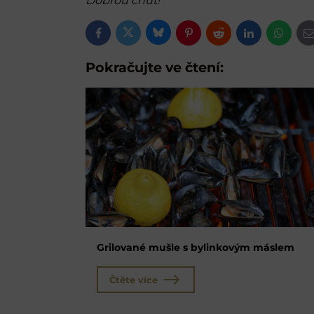
Dobrou chuť!
Bluesky
Twitter
Facebook
Pinterest
Reddit
LinkedIn
Whats
E
m
Pokračujte ve čtení:
Grilované mušle s bylinkovým máslem
Čtěte více