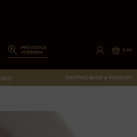
PRŮVODCE
0 Kč
VÝBĚREM
CHUTNEJ BLOG & PODCAST
ER