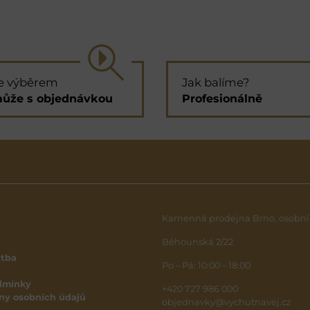
e výběrem
Jak balíme?
ůže s objednávkou
Profesionálně
Kamenná prodejna Brno, osobní
Běhounská 2/22
atba
Po – Pá: 10:00 – 18:00
dmínky
+420 727 986 000
ny osobních údajů
objednavky@vychutnavej.cz