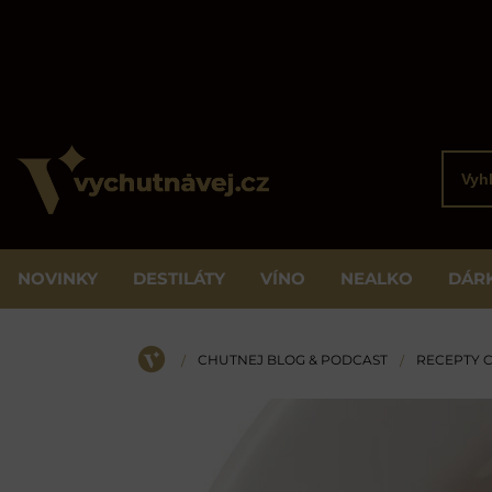
Vyhled
NOVINKY
DESTILÁTY
VÍNO
NEALKO
DÁR
CHUTNEJ BLOG & PODCAST
RECEPTY 
/
/
ÚVOD