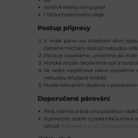
čerstvě mletý černý pepř
1 lžička hroznového oleje
Postup přípravy
V malé pánvi na středním ohni rozpu
častého míchání, dokud nebudou oří
Pistácie nasekáme, umístíme do malé
Mořské mušle okořeníme solí a čers
Ve velké nepřilnavé pánvi rozpálíme 
nebudou křupavě hnědé.
Mušle rolováním obalíme v pistáciové
Doporučené párování
Plná, krémová bílá vína pozdních sběr
Vyjimečná, dobře vyzrálá bílá šumivá 
odrůd:
Ročníkový brut
,
Šampaňské br