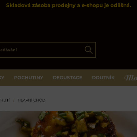
Skladová zásoba prodejny a e-shopu je odlišná.
ávání
Hledat
KY
POCHUTINY
DEGUSTACE
DOUTNÍK
MOS
CHUTÍ
HLAVNÍ CHOD
/