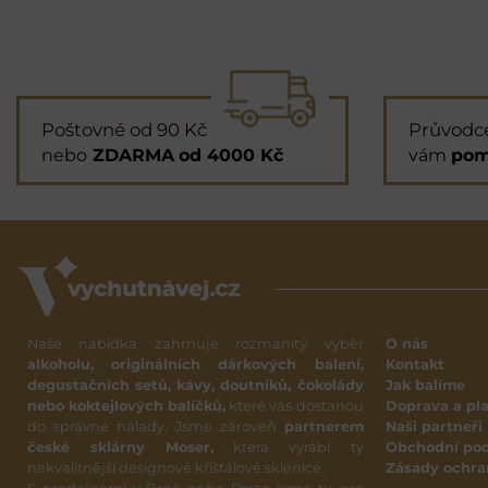
Poštovné od 90 Kč
Průvodc
nebo
ZDARMA
od 4000 Kč
vám
pom
Naše nabídka zahrnuje rozmanitý výběr
O nás
alkoholu, originálních dárkových balení,
Kontakt
degustačních setů, kávy, doutníků, čokolády
Jak balíme
nebo koktejlových balíčků,
které vás dostanou
Doprava a pl
do správné nálady. Jsme zároveň
partnerem
Naši partneři
české sklárny Moser,
která vyrábí ty
Obchodní po
nekvalitnější designové křišťálové sklenice.
Zásady ochra