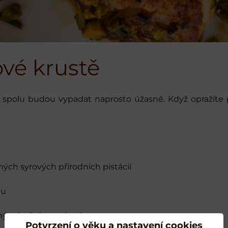
ové krustě
 spolu budou vypadat naprosto úžasně. Když opražíte p
ných syrových přírodních pistácií
nu
ěným bočním svalem)
Potvrzení o věku a nastavení cookies