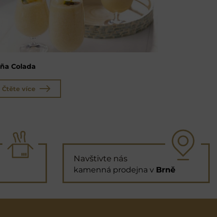
iña Colada
Čtěte více
Navštivte nás
kamenná prodejna v
Brně