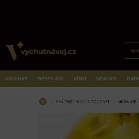
Vyhled
NOVINKY
DESTILÁTY
VÍNO
NEALKO
DÁR
CHUTNEJ BLOG & PODCAST
MÍCHANÉ 
/
/
ÚVOD