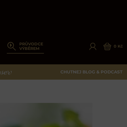
PRŮVODCE
0 Kč
VÝBĚREM
CHUTNEJ BLOG & PODCAST
ER