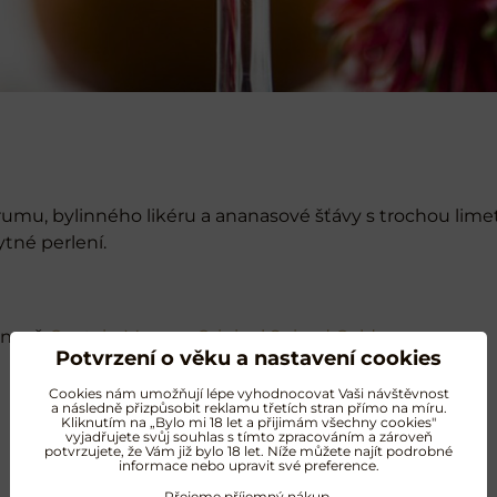
o rumu, bylinného likéru a ananasové šťávy s trochou lime
tné perlení.
, např.
Captain Morgan Original Spiced Gold
Potvrzení o věku a nastavení cookies
Cookies nám umožňují lépe vyhodnocovat Vaši návštěvnost
a následně přizpůsobit reklamu třetích stran přímo na míru.
Kliknutím na „Bylo mi 18 let a přijimám všechny cookies"
vyjadřujete svůj souhlas s tímto zpracováním a zároveň
potvrzujete, že Vám již bylo 18 let. Níže můžete najít podrobné
informace nebo upravit své preference.
Přejeme příjemný nákup.