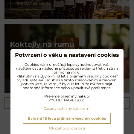
PŘEČÍST ČLÁNEK
Koktejly na rumu
Potvrzení o věku a nastavení cookies
Exotické opojení
Cookies nám umožňují lépe vyhodnocovat Vaši
návštěvnost a následně přizpůsobit reklamu třetích stran
NAMÍCHAT KOKTEJL
přímo na míru.
Kliknutím na „Bylo mi 18 let a přijimám všechny cookies"
vyjadřujete svůj souhlas s tímto zpracováním a zároveň
potvrzujete, že Vám již bylo 18 let. Níže můžete najít
podrobné informace nebo upravit své preference.
Přejeme příjemný nákup.
VYCHUTNAVEJ s.r.o.
Předchozí produkt
Následující produkt
Zásady ochrany soukromí
Další oblíbené produkty
Bylo mi 18 let a přijimám všechny cookies
Ukázat podrobnosti