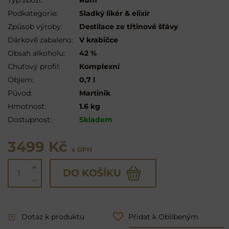
Podkategorie:
Sladký likér & elixír
Způsob výroby:
Destilace ze třtinové šťávy
Dárkově zabaleno:
V krabičce
Obsah alkoholu:
42 %
Chuťový profil:
Komplexní
Objem:
0,7 l
Původ:
Martinik
Hmotnost:
1.6 kg
Dostupnost:
Skladem
3499 Kč
s DPH
DO KOŠÍKU
Dotaz k produktu
Přidat k Oblíbeným