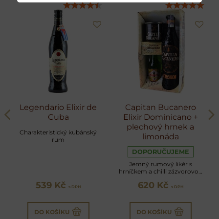
Legendario Elixir de
Capitan Bucanero
Cuba
Elixir Dominicano +
plechový hrnek a
Charakteristický kubánský
limonáda
rum
DOPORUČUJEME
Jemný rumový likér s
hrníčkem a chilli zázvorovou
limonádou
539 Kč
620 Kč
s DPH
s DPH
DO KOŠÍKU
DO KOŠÍKU