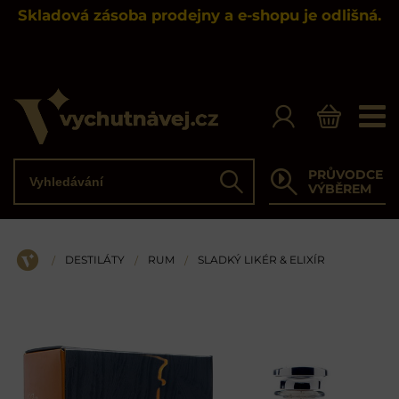
Skladová zásoba prodejny a e-shopu je odlišná.
Vyhledávání
PRŮVODCE
Hledat
VÝBĚREM
DESTILÁTY
RUM
SLADKÝ LIKÉR & ELIXÍR
/
/
/
ÚVOD