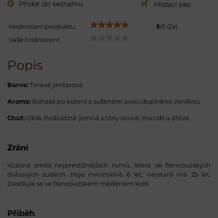
Přidat do seznamu
Hlídací pes
Hodnocení produktu:
5
/
5
(
2
x)
Vaše hodnocení:
Popis
Barva:
Tmavě jantarová
Aroma:
Bohaté po koření a sušeném ovoci doplněné vanilkou
Chuť:
Oblá, hedvábně jemná s tóny ovoce, mandlí a dřeva
Zrání
Vzácná směs nejprestižnějších rumů, která ve francouzských
dubových sudech zraje minimálně 6 let, nejstarší má 25 let.
Destiluje se ve francouzském měděném kotli.
Příběh