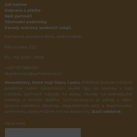
Jak balíme
Doprava a platba
Naši partneři
Obchodní podmínky
Zásady ochrany osobních údajů
Kamenná prodejna Brno, osobní odběr
Běhounská 2/22
Po – Pá: 10:00 – 18:00
+420 727 986 000
objednavky@vychutnavej.cz
Newslettery, které mají hlavu i patu.
Přibližně dvakrát měsíčně
posíláme našim zákazníkům skvělé tipy na novinky v naší
nabídce, zajímavé nápady na dárky, návody na jednoduché
koktejly a mnoho dalšího. Vychutnávej.cz je eshop s velmi
širokou nabídkou alkoholu, degustačních setů a doplňkového
sortimentu, který můžete mít na dosah i Vy.
Stačí odebírat
.
*
Váš e-mail: