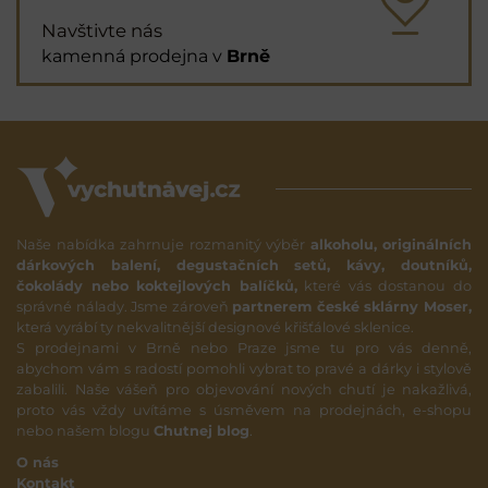
Navštivte nás
kamenná prodejna v
Brně
Naše nabídka zahrnuje rozmanitý výběr
alkoholu, originálních
dárkových balení, degustačních setů, kávy, doutníků,
čokolády nebo koktejlových balíčků,
které vás dostanou do
správné nálady. Jsme zároveň
partnerem české sklárny Moser,
která vyrábí ty nekvalitnější designové křišťálové sklenice.
S prodejnami v Brně nebo Praze jsme tu pro vás denně,
abychom vám s radostí pomohli vybrat to pravé a dárky i stylově
zabalili. Naše vášeň pro objevování nových chutí je nakažlivá,
proto vás vždy uvítáme s úsměvem na prodejnách, e-shopu
nebo našem blogu
Chutnej blog
.
O nás
Kontakt