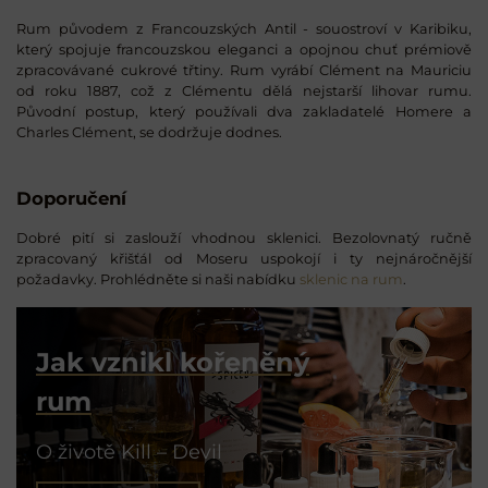
Rum původem z Francouzských Antil - souostroví v Karibiku,
který spojuje francouzskou eleganci a opojnou chuť prémiově
zpracovávané cukrové třtiny. Rum vyrábí Clément na Mauriciu
od roku 1887, což z Clémentu dělá nejstarší lihovar rumu.
Původní postup, který používali dva zakladatelé Homere a
Charles Clément, se dodržuje dodnes.
Doporučení
Dobré pití si zaslouží vhodnou sklenici. Bezolovnatý ručně
zpracovaný křišťál od Moseru uspokojí i ty nejnáročnější
požadavky. Prohlédněte si naši nabídku
sklenic na rum
.
Jak vznikl kořeněný
rum
O životě Kill – Devil