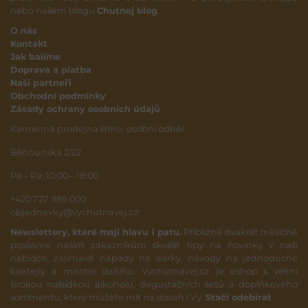
nebo našem blogu
Chutnej blog
.
O nás
Kontakt
Jak balíme
Doprava a platba
Naši partneři
Obchodní podmínky
Zásady ochrany osobních údajů
Kamenná prodejna Brno, osobní odběr
Běhounská 2/22
Po – Pá: 10:00 – 18:00
+420 727 986 000
objednavky@vychutnavej.cz
Newslettery, které mají hlavu i patu.
Přibližně dvakrát měsíčně
posíláme našim zákazníkům skvělé tipy na novinky v naší
nabídce, zajímavé nápady na dárky, návody na jednoduché
koktejly a mnoho dalšího. Vychutnávej.cz je eshop s velmi
širokou nabídkou alkoholu, degustačních setů a doplňkového
sortimentu, který můžete mít na dosah i Vy.
Stačí odebírat
.