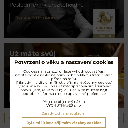
Poslední drink prožitého dne
ČÍST & POSLECHNOUT
Už máte svůj
Potvrzení o věku a nastavení cookies
Signature drink?
Cookies nám umožňují lépe vyhodnocovat Vaši
návštěvnost a následně přizpůsobit reklamu třetích stran
Průvodce amatérskou
přímo na míru.
Kliknutím na „Bylo mi 18 let a přijimám všechny cookies"
mixologií
vyjadřujete svůj souhlas s tímto zpracováním a zároveň
potvrzujete, že Vám již bylo 18 let. Níže můžete najít
podrobné informace nebo upravit své preference.
ČÍST & POSLECHNOUT
Přejeme příjemný nákup.
VYCHUTNAVEJ s.r.o.
Zásady ochrany soukromí
Předchozí produkt
Následující produkt
Bylo mi 18 let a přijimám všechny cookies