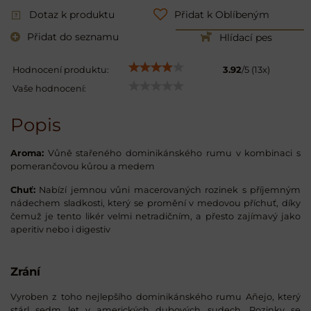
Dotaz k produktu
Přidat k Oblíbeným
Přidat do seznamu
Hlídací pes
Hodnocení produktu:
3.92
/
5
(
13
x)
Vaše hodnocení:
Popis
Aroma:
Vůně stařeného dominikánského rumu v kombinaci s
pomerančovou kůrou a medem
Chuť:
Nabízí jemnou vůni macerovaných rozinek s příjemným
nádechem sladkosti, který se promění v medovou příchuť, díky
čemuž je tento likér velmi netradičním, a přesto zajímavý jako
aperitiv nebo i digestiv
Zrání
Vyroben z toho nejlepšího dominikánského rumu Añejo, který
stárl sedm let v amerických dubových sudech. Rozinky se