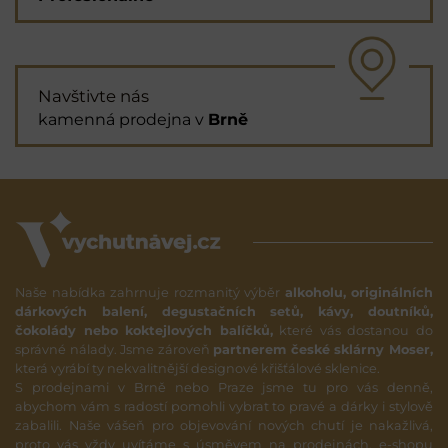
Navštivte nás
kamenná prodejna v
Brně
Naše nabídka zahrnuje rozmanitý výběr
alkoholu, originálních
dárkových balení, degustačních setů, kávy, doutníků,
čokolády nebo koktejlových balíčků,
které vás dostanou do
správné nálady. Jsme zároveň
partnerem české sklárny Moser,
která vyrábí ty nekvalitnější designové křišťálové sklenice.
S prodejnami v Brně nebo Praze jsme tu pro vás denně,
abychom vám s radostí pomohli vybrat to pravé a dárky i stylově
zabalili. Naše vášeň pro objevování nových chutí je nakažlivá,
proto vás vždy uvítáme s úsměvem na prodejnách, e-shopu