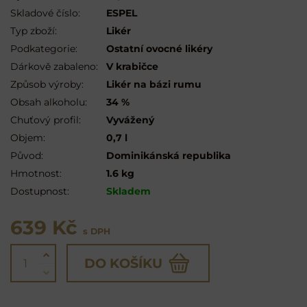
Skladové číslo:
ESPEL
Typ zboží:
Likér
Podkategorie:
Ostatní ovocné likéry
Dárkově zabaleno:
V krabičce
Způsob výroby:
Likér na bázi rumu
Obsah alkoholu:
34 %
Chuťový profil:
Vyvážený
Objem:
0,7 l
Původ:
Dominikánská republika
Hmotnost:
1.6 kg
Dostupnost:
Skladem
639 Kč
s DPH
DO KOŠÍKU