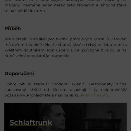
macerují nejméně jeden měsíc před lisováním a lahodná šťáva
se pak přidá do rumu.
Příběh
Jde o ideální rum likér pro tvorbu prémiových koktejlů. Zároveň
má ovšem tak plné tělo, že chutná skvěle i čistý na ledu nebo s
kvalitním doutníkem. Ron Espero Elixír, původně z Kuby, je na
Kubě velmi populární jako aperitiv.
Doporučení
Dobré pití si zaslouží vhodnou sklenici. Bezolovnatý ručně
zpracovaný křišťál od Moseru uspokojí i ty nejnáročnější
požadavky. Prohlédněte si naši nabídku
sklenic na rum
.
Schlaftrunk