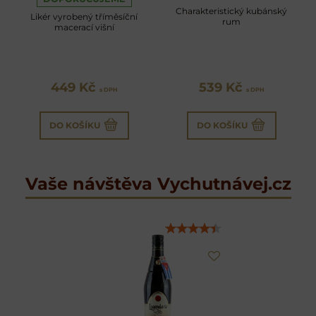
Charakteristický kubánský
Likér vyrobený tříměsíční
rum
macerací višní
449 Kč
539 Kč
s DPH
s DPH
DO KOŠÍKU
DO KOŠÍKU
Vaše návštěva Vychutnávej.cz