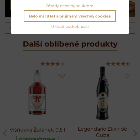
ČÍST & POSLECHNOUT
Zásady ochrany soukromí
Bylo mi 18 let a přijimám všechny cookies
Ukázat podrobnosti
Předchozí produkt
Následující produkt
Další oblíbené produkty
Legendario Elixir de
Višňovka Žufánek 0,5 l
Cuba
DOPORUČUJEME