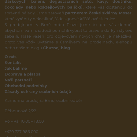
dárkových balení, degustačních setů, kávy, doutníků,
čokolády nebo koktejlových balíčků,
které vás dostanou do
správné nálady. Jsme zároveň
partnerem české sklárny Moser,
která vyrábí ty nekvalitnější designové křišťálové sklenice.
S prodejnami v Brně nebo Praze jsme tu pro vás denně,
abychom vám s radostí pomohli vybrat to pravé a dárky i stylově
zabalili. Naše vášeň pro objevování nových chutí je nakažlivá,
proto vás vždy uvítáme s úsměvem na prodejnách, e-shopu
nebo našem blogu
Chutnej blog
.
O nás
Kontakt
Jak balíme
Doprava a platba
Naši partneři
Obchodní podmínky
Zásady ochrany osobních údajů
Kamenná prodejna Brno, osobní odběr
Běhounská 2/22
Po – Pá: 10:00 – 18:00
+420 727 986 000