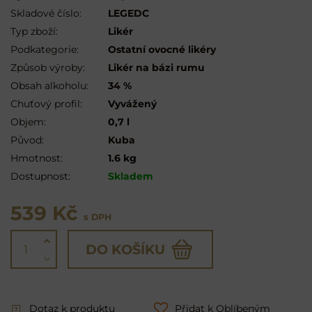
Skladové číslo:
LEGEDC
Typ zboží:
Likér
Podkategorie:
Ostatní ovocné likéry
Způsob výroby:
Likér na bázi rumu
Obsah alkoholu:
34 %
Chuťový profil:
Vyvážený
Objem:
0,7 l
Původ:
Kuba
Hmotnost:
1.6 kg
Dostupnost:
Skladem
539 Kč
s DPH
DO KOŠÍKU
Dotaz k produktu
Přidat k Oblíbeným