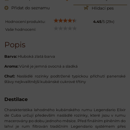
Přidat do seznamu
Hlídací pes
Hodnocení produktu:
4.45
/
5
(
29
x)
Vaše hodnocení:
Popis
Barva:
Hluboká zlatá barva
Aroma:
Vůně je jemná ovocná a sladká
Chuť:
Nasládlé rozinky podtržené typickou příchutí panenské
šťávy nejkvalitnější kubánské cukrové třtiny
Destilace
Charakteristika lahodného kubánského rumu Legendario Elixir
de Cuba určují především nasládlé rozinky, které jsou v rumu
macerovány po dobu jednoho měsíce. Před finálním plněním do
lahví je rum filtrován tradičním Legendario systémem přes