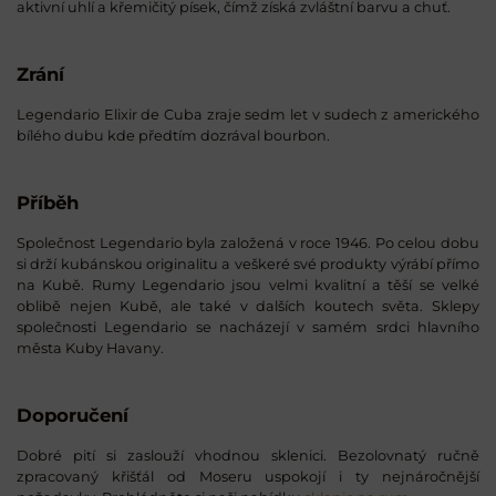
aktivní uhlí a křemičitý písek, čímž získá zvláštní barvu a chuť.
Zrání
Legendario Elixir de Cuba zraje sedm let v sudech z amerického
bílého dubu kde předtím dozrával bourbon.
Příběh
Společnost Legendario byla založená v roce 1946. Po celou dobu
si drží kubánskou originalitu a veškeré své produkty výrábí přímo
na Kubě. Rumy Legendario jsou velmi kvalitní a těší se velké
oblibě nejen Kubě, ale také v dalších koutech světa. Sklepy
společnosti Legendario se nacházejí v samém srdci hlavního
města Kuby Havany.
Doporučení
Dobré pití si zaslouží vhodnou sklenici. Bezolovnatý ručně
zpracovaný křišťál od Moseru uspokojí i ty nejnáročnější