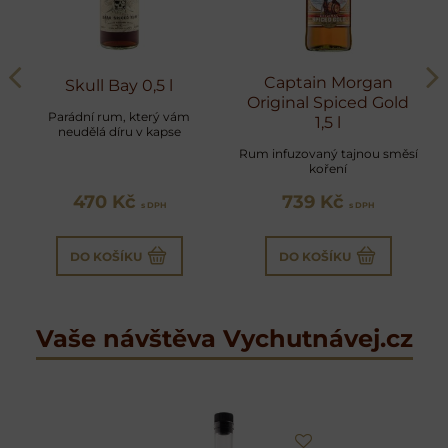
Captain Morgan
Skull Bay 0,5 l
Original Spiced Gold
Parádní rum, který vám
1,5 l
neudělá díru v kapse
Rum infuzovaný tajnou směsí
koření
470 Kč
739 Kč
s DPH
s DPH
DO KOŠÍKU
DO KOŠÍKU
Vaše návštěva Vychutnávej.cz