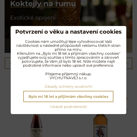
Koktejly na rumu
Exotické opojení
Potvrzení o věku a nastavení cookies
NAMÍCHAT KOKTEJL
Cookies nám umožňují lépe vyhodnocovat Vaši
návštěvnost a následně přizpůsobit reklamu třetích stran
přímo na míru.
Kliknutím na „Bylo mi 18 let a přijimám všechny cookies"
vyjadřujete svůj souhlas s tímto zpracováním a zároveň
potvrzujete, že Vám již bylo 18 let. Níže můžete najít
Předchozí produkt
Následující produkt
podrobné informace nebo upravit své preference.
Přejeme příjemný nákup.
Další oblíbené produkty
VYCHUTNAVEJ s.r.o.
Zásady ochrany soukromí
Bylo mi 18 let a přijimám všechny cookies
Ukázat podrobnosti