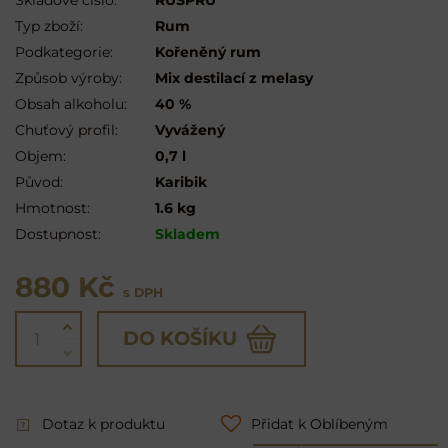
Typ zboží:
Rum
Podkategorie:
Kořeněný rum
Způsob výroby:
Mix destilací z melasy
Obsah alkoholu:
40 %
Chuťový profil:
Vyvážený
Objem:
0,7 l
Původ:
Karibik
Hmotnost:
1.6 kg
Dostupnost:
Skladem
880 Kč
s DPH
DO KOŠÍKU
Dotaz k produktu
Přidat k Oblíbeným