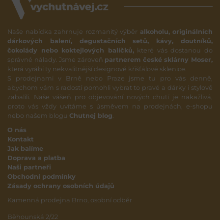
Naše nabídka zahrnuje rozmanitý výběr
alkoholu, originálních
dárkových balení, degustačních setů, kávy, doutníků,
čokolády nebo koktejlových balíčků,
které vás dostanou do
správné nálady. Jsme zároveň
partnerem české sklárny Moser,
která vyrábí ty nekvalitnější designové křišťálové sklenice.
S prodejnami v Brně nebo Praze jsme tu pro vás denně,
abychom vám s radostí pomohli vybrat to pravé a dárky i stylově
zabalili. Naše vášeň pro objevování nových chutí je nakažlivá,
proto vás vždy uvítáme s úsměvem na prodejnách, e-shopu
nebo našem blogu
Chutnej blog
.
O nás
Kontakt
Jak balíme
Doprava a platba
Naši partneři
Obchodní podmínky
Zásady ochrany osobních údajů
Kamenná prodejna Brno, osobní odběr
Běhounská 2/22