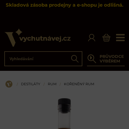
Skladová zásoba prodejny a e-shopu je odlišná.
Vyhledávání
PRŮVODCE
Hledat
VÝBĚREM
DESTILÁTY
RUM
KOŘENĚNÝ RUM
/
/
/
ÚVOD