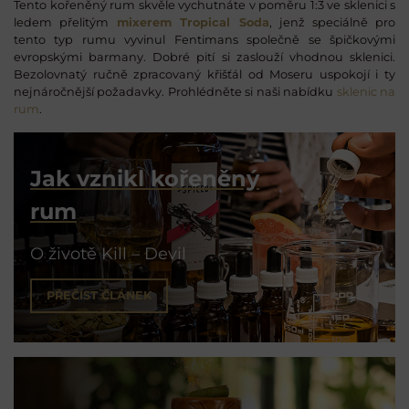
Tento kořeněný rum skvěle vychutnáte v poměru 1:3 ve sklenici s
ledem přelitým
mixerem Tropical Soda
, jenž speciálně pro
tento typ rumu vyvinul Fentimans společně se špičkovými
evropskými barmany. Dobré pití si zaslouží vhodnou sklenici.
Bezolovnatý ručně zpracovaný křišťál od Moseru uspokojí i ty
nejnáročnější požadavky. Prohlédněte si naši nabídku
sklenic na
rum
.
Jak vznikl kořeněný
rum
O životě Kill – Devil
PŘEČÍST ČLÁNEK