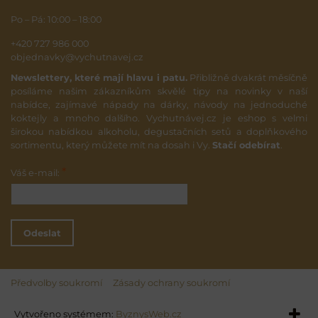
Po – Pá: 10:00 – 18:00
+420 727 986 000
objednavky@vychutnavej.cz
Newslettery, které mají hlavu i patu.
Přibližně dvakrát měsíčně
posíláme našim zákazníkům skvělé tipy na novinky v naší
nabídce, zajímavé nápady na dárky, návody na jednoduché
koktejly a mnoho dalšího. Vychutnávej.cz je eshop s velmi
širokou nabídkou alkoholu, degustačních setů a doplňkového
sortimentu, který můžete mít na dosah i Vy.
Stačí odebírat
.
*
Váš e-mail:
Odeslat
Předvolby soukromí
Zásady ochrany soukromí
Vytvořeno systémem:
ByznysWeb.cz