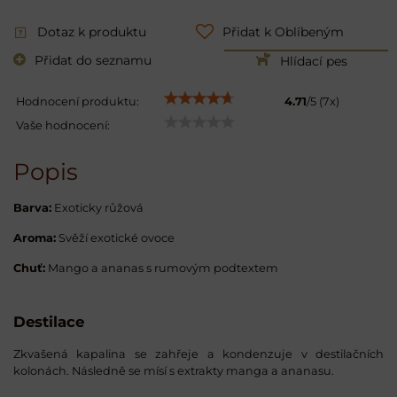
Dotaz k produktu
Přidat k Oblíbeným
Přidat do seznamu
Hlídací pes
Hodnocení produktu:
4.71
/
5
(
7
x)
Vaše hodnocení:
Popis
Barva:
Exoticky růžová
Aroma:
Svěží exotické ovoce
Chuť:
Mango a ananas s rumovým podtextem
Destilace
Zkvašená kapalina se zahřeje a kondenzuje v destilačních
kolonách. Následně se mísí s extrakty manga a ananasu.