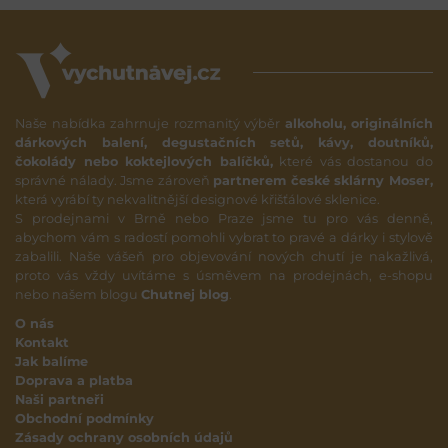
Naše nabídka zahrnuje rozmanitý výběr
alkoholu, originálních
dárkových balení, degustačních setů, kávy, doutníků,
čokolády nebo koktejlových balíčků,
které vás dostanou do
správné nálady. Jsme zároveň
partnerem české sklárny Moser,
která vyrábí ty nekvalitnější designové křišťálové sklenice.
S prodejnami v Brně nebo Praze jsme tu pro vás denně,
abychom vám s radostí pomohli vybrat to pravé a dárky i stylově
zabalili. Naše vášeň pro objevování nových chutí je nakažlivá,
proto vás vždy uvítáme s úsměvem na prodejnách, e-shopu
nebo našem blogu
Chutnej blog
.
O nás
Kontakt
Jak balíme
Doprava a platba
Naši partneři
Obchodní podmínky
Zásady ochrany osobních údajů