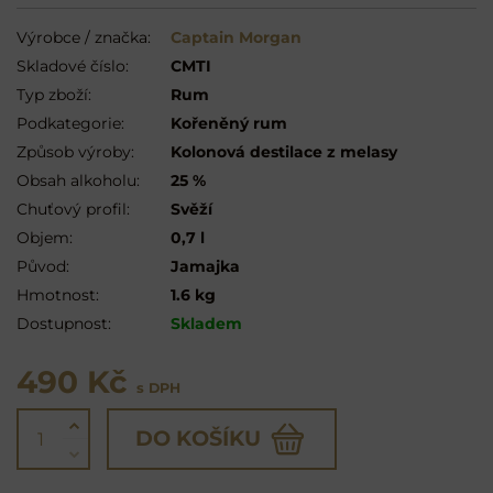
Výrobce / značka:
Captain Morgan
Skladové číslo:
CMTI
Typ zboží:
Rum
Podkategorie:
Kořeněný rum
Způsob výroby:
Kolonová destilace z melasy
Obsah alkoholu:
25 %
Chuťový profil:
Svěží
Objem:
0,7 l
Původ:
Jamajka
Hmotnost:
1.6 kg
Dostupnost:
Skladem
490 Kč
s DPH
DO KOŠÍKU