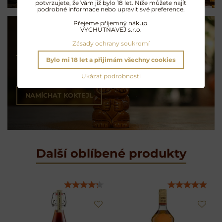
potvrzujete, že Vám již bylo 18 let. Níže můžete najít
podrobné informace nebo upravit své preference.
Přejeme příjemný nákup.
VYCHUTNAVEJ s.r.o.
Zásady ochrany soukromí
Koktejly na rumu
Bylo mi 18 let a přijimám všechny cookies
Exotické opojení
Ukázat podrobnosti
NAMÍCHAT KOKTEJL
Další oblíbené produkty