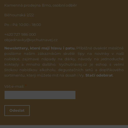
Kamenná prodejna Brno, osobní odběr
Běhounská 2/22
Po – Pá: 10:00 – 18:00
+420 727 986 000
objednavky@vychutnavej.cz
Newslettery, které mají hlavu i patu.
Přibližně dvakrát měsíčně
posíláme našim zákazníkům skvělé tipy na novinky v naší
nabídce, zajímavé nápady na dárky, návody na jednoduché
koktejly a mnoho dalšího. Vychutnávej.cz je eshop s velmi
širokou nabídkou alkoholu, degustačních setů a doplňkového
sortimentu, který můžete mít na dosah i Vy.
Stačí odebírat
.
*
Váš e-mail:
Odeslat