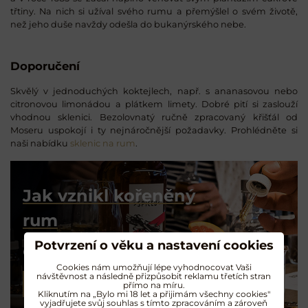
třtiny. Na nich si užíval svého rumu a přemýšlel o svém životě,
než jeho duše navždy odešla do bukanýrského nebe.
Doporučení
Skvělý v jednoduchých koktejlech, např. s ananasovou nebo
citronovou limonádou a plátkem limety. Dobré pití si zaslouží
vhodnou sklenici. Bezolovnatý ručně zpracovaný křišťál od
Moseru uspokojí i ty nejnáročnější požadavky. Prohlédněte si
naši nabídku
sklenic na rum
.
Jak vznikl kořeněný
rum
Potvrzení o věku a nastavení cookies
O životě Kill – Devil
Cookies nám umožňují lépe vyhodnocovat Vaši
návštěvnost a následně přizpůsobit reklamu třetích stran
PŘEČÍST ČLÁNEK
přímo na míru.
Kliknutím na „Bylo mi 18 let a přijimám všechny cookies"
vyjadřujete svůj souhlas s tímto zpracováním a zároveň