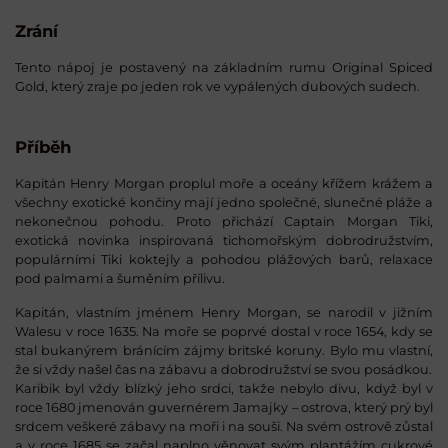
Zrání
Tento nápoj je postavený na základním rumu Original Spiced
Gold, který zraje po jeden rok ve vypálených dubových sudech.
Příběh
Kapitán Henry Morgan proplul moře a oceány křížem krážem a
všechny exotické končiny mají jedno společné, slunečné pláže a
nekonečnou pohodu. Proto přichází Captain Morgan Tiki,
exotická novinka inspirovaná tichomořským dobrodružstvím,
populárními Tiki koktejly a pohodou plážových barů, relaxace
pod palmami a šuměním přílivu.
Kapitán, vlastním jménem Henry Morgan, se narodil v jižním
Walesu v roce 1635. Na moře se poprvé dostal v roce 1654, kdy se
stal bukanýrem bránícím zájmy britské koruny. Bylo mu vlastní,
že si vždy našel čas na zábavu a dobrodružství se svou posádkou.
Karibik byl vždy blízký jeho srdci, takže nebylo divu, když byl v
roce 1680 jmenován guvernérem Jamajky – ostrova, který prý byl
srdcem veškeré zábavy na moři i na souši. Na svém ostrově zůstal
a v roce 1685 se začal naplno věnovat svým plantážím cukrové