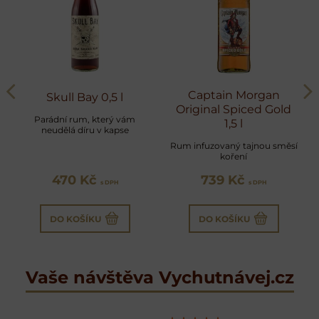
Captain Morgan
Skull Bay 0,5 l
Original Spiced Gold
Parádní rum, který vám
1,5 l
neudělá díru v kapse
Rum infuzovaný tajnou směsí
koření
470 Kč
739 Kč
s DPH
s DPH
DO KOŠÍKU
DO KOŠÍKU
Vaše návštěva Vychutnávej.cz