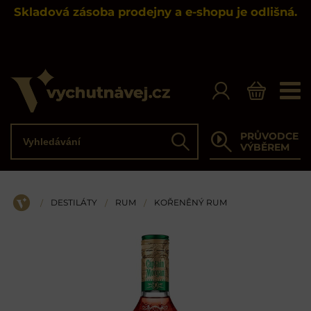
Skladová zásoba prodejny a e-shopu je odlišná.
Vyhledávání
PRŮVODCE
Hledat
VÝBĚREM
DESTILÁTY
RUM
KOŘENĚNÝ RUM
/
/
/
ÚVOD